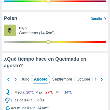
 seleccionar
o.
calización
precisa e
Polen
Detalle
ión mediante
Bajo
, publicidad
Gramíneas (14 #/m³)
dos,
 publicidad
,
ón de
¿Qué tiempo hace en Queimada en
 desarrollo
s.
agosto
?
tros 1199
ios
yo
Junio
Julio
Agosto
Septiembre
Octubre
Noviemb
T. Media:
20°C
Max.:
27°C
Min:
14°C
Días de lluvia:
5
días
Acum. de lluvia:
24 l/m²