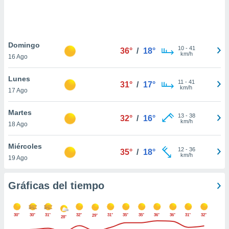
 botón
.
nto,
Domingo
10
-
41
36°
/
18°
km/h
16 Ago
cios
kies,
Lunes
ores únicos
11
-
41
31°
/
17°
km/h
17 Ago
as similares
nar,
rocesar
Martes
13
-
38
32°
/
16°
onales como
km/h
18 Ago
 este sitio
recciones IP
Miércoles
ficadores de
12
-
36
35°
/
18°
km/h
19 Ago
 posible
s
 traten tus
Gráficas del tiempo
nales en
 interés
go a lo que
30°
30°
31°
32°
31°
35°
35°
36°
36°
31°
32°
29°
nerte. Para
28°
retirar su