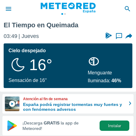
El Tiempo en Queimada
privacidad
03:49
Jueves
...
o de
tiempo.com)
borado por
Cielo despejado
es para
16°
ue la
 que se
e calidad.
Menguante
eder a este
Sensación de 16°
Iluminada:
46%
ediante las
opciones:
Atención al fin de semana
ookies y
España podrá registrar tormentas muy fuertes y
e forma
con fenómenos adversos
d digital
¡Descarga
GRATIS
la app de
Instalar
ada, basada
Meteored!
mación