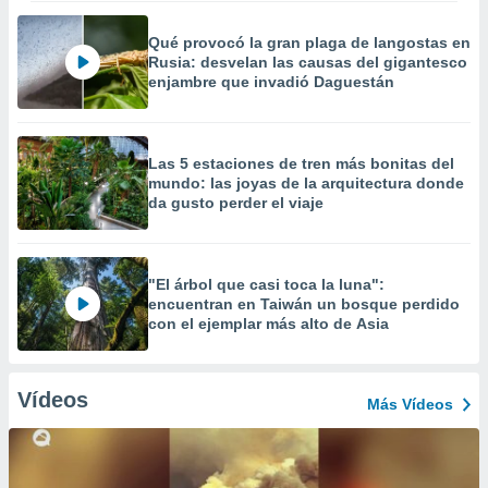
Qué provocó la gran plaga de langostas en
Rusia: desvelan las causas del gigantesco
enjambre que invadió Daguestán
Las 5 estaciones de tren más bonitas del
mundo: las joyas de la arquitectura donde
da gusto perder el viaje
"El árbol que casi toca la luna":
encuentran en Taiwán un bosque perdido
con el ejemplar más alto de Asia
Vídeos
Más Vídeos