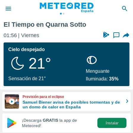
El Tiempo en Quarna Sotto
privacidad
01:56
Viernes
...
o de
tiempo.com)
borado por
Cielo despejado
es para
21°
ue la
 que se
e calidad.
Menguante
eder a este
Sensación de 21°
Iluminada:
35%
ediante las
opciones:
Previsión para el eclipse
ookies y
Samuel Biener avisa de posibles tormentas y de
e forma
un domo de calor en España
d digital
¡Descarga
GRATIS
la app de
Instalar
ada, basada
Meteored!
mación