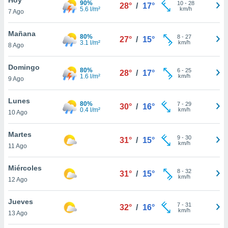
90%
10
-
28
28°
/
17°
5.6 l/m²
km/h
7 Ago
do en
 mismo.
sultar más
Mañana
80%
8
-
27
27°
/
15°
 en nuestra
3.1 l/m²
km/h
8 Ago
 Cookies
y
ualquier
Domingo
80%
6
-
25
28°
/
17°
1.6 l/m²
km/h
9 Ago
ento
 botón
ación de
Lunes
80%
7
-
29
30°
/
16°
kies
0.4 l/m²
km/h
10 Ago
 disponible
e nuestra
Martes
9
-
30
.
31°
/
15°
km/h
11 Ago
IVAMENTE,
Miércoles
8
-
32
31°
/
15°
km/h
12 Ago
as
 a cookies
Jueves
7
-
31
32°
/
16°
km/h
 no aceptar
13 Ago
ón de