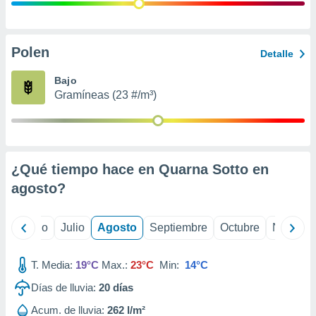
 seleccionar
o.
calización
precisa e
Polen
Detalle
ión mediante
Bajo
, publicidad
Gramíneas (23 #/m³)
dos,
 publicidad
,
ón de
¿Qué tiempo hace en Quarna Sotto en
 desarrollo
s.
agosto
?
tros 1199
ios
yo
Junio
Julio
Agosto
Septiembre
Octubre
Noviemb
T. Media:
19°C
Max.:
23°C
Min:
14°C
Días de lluvia:
20
días
Acum. de lluvia:
262 l/m²