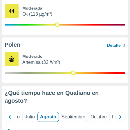
 seleccionar
o.
Moderada
44
O₃ (113 µg/m³)
calización
precisa e
ión mediante
, publicidad
Polen
Detalle
dos,
 publicidad
Moderado
,
Artemisa (32 #/m³)
ón de
 desarrollo
s.
tros 1199
ios
¿Qué tiempo hace en Qualiano en
agosto
?
yo
Junio
Julio
Agosto
Septiembre
Octubre
Noviemb