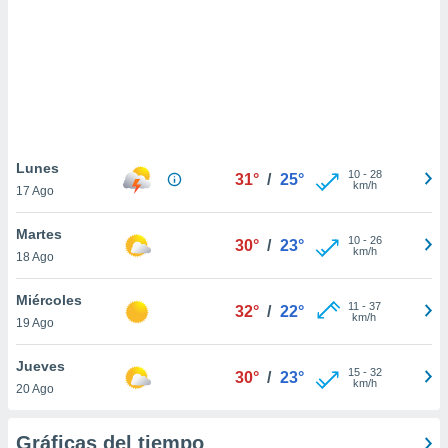
 botón
.
nto,
cios
kies,
ores únicos
Lunes
10
-
28
as similares
31°
/
25°
km/h
17 Ago
nar,
rocesar
Martes
onales como
10
-
26
30°
/
23°
km/h
 este sitio
18 Ago
recciones IP
ficadores de
Miércoles
11
-
37
32°
/
22°
 posible
km/h
19 Ago
s
 traten tus
Jueves
nales en
15
-
32
30°
/
23°
km/h
 interés
20 Ago
go a lo que
nerte. Para
Gráficas del tiempo
retirar su