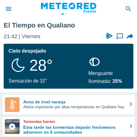
El Tiempo en Qualiano
privacidad
21:42
Viernes
...
o de
tiempo.com)
borado por
Cielo despejado
es para
28°
ue la
 que se
e calidad.
Menguante
eder a este
Sensación de 32°
Iluminada:
35%
ediante las
opciones:
ookies y
Aviso de nivel naranja
Alerta importante por altas temperaturas en Qualiano hoy
e forma
d digital
Tormentas fuertes
ada, basada
Esta tarde las tormentas dejarán fenómenos
adversos en 6 comunidades
mación