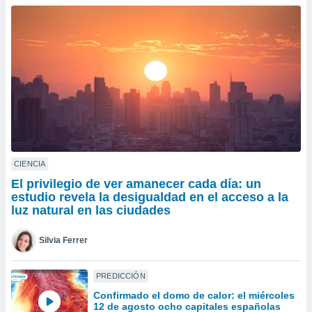
do en
 mismo.
sultar más
 en nuestra
 Cookies
y
ualquier
ento
 botón
ación de
kies
 disponible
CIENCIA
e nuestra
El privilegio de ver amanecer cada día: un
.
estudio revela la desigualdad en el acceso a la
luz natural en las ciudades
IVAMENTE,
Silvia Ferrer
as
 a cookies
PREDICCIÓN
 no aceptar
Confirmado el domo de calor: el miércoles
ón de
12 de agosto ocho capitales españolas