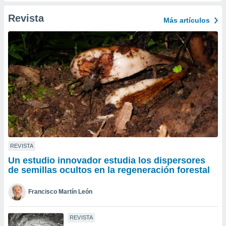
ento u
Revista
Más artículos
 de datos
er momento
ic en
o en
 Cookies
en
eb.
y
socios
el
to de
REVISTA
Un estudio innovador estudia los dispersores
la
de semillas ocultos en la regeneración forestal
 en un
 y/o acceder
Francisco Martín León
 de datos
ara
 anuncios
REVISTA
ar perfiles