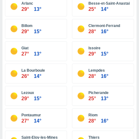
 seleccionar
Arlanc
Besse-et-Saint-Anastaise
o.
29°
13°
25°
14°
calización
precisa e
Billom
Clermont-Ferrand
ión mediante
29°
15°
28°
16°
, publicidad
Giat
Issoire
dos,
27°
13°
29°
15°
 publicidad
,
ón de
La Bourboule
Lempdes
 desarrollo
26°
14°
28°
16°
s.
tros 1199
Lezoux
Picherande
ios
29°
15°
25°
13°
Pontaumur
Riom
27°
14°
28°
16°
Saint-Eloy-les-Mines
Thiers