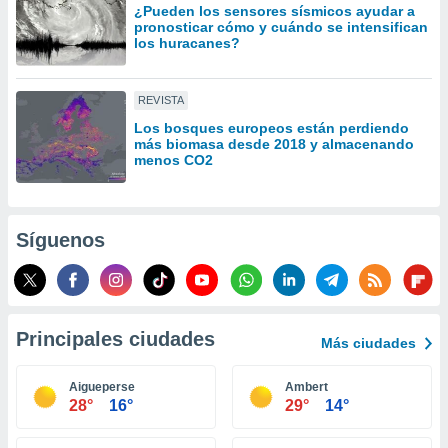
¿Pueden los sensores sísmicos ayudar a
idad
pronosticar cómo y cuándo se intensifican
a, utilizar
los huracanes?
a
 la
REVISTA
da, crear un
personalizar
Los bosques europeos están perdiendo
más biomasa desde 2018 y almacenando
o, uso de
menos CO2
a la
e contenido
do, medir el
 de la
Síguenos
medir el
 del
 comprender
 través de
s o a través
nación de
Principales ciudades
Más ciudades
edentes de
fuentes,
Aigueperse
Ambert
y mejora de
28°
16°
29°
14°
os, uso de
ados con el