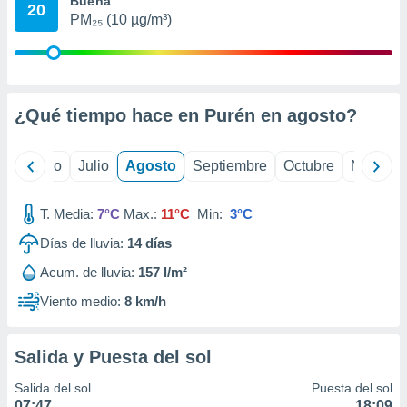
Buena
 seleccionar
20
o.
PM₂₅ (10 µg/m³)
calización
precisa e
ión mediante
¿Qué tiempo hace en Purén en
agosto
?
, publicidad
dos,
yo
Junio
Julio
Agosto
Septiembre
Octubre
Noviemb
 publicidad
,
ón de
T. Media:
7°C
Max.:
11°C
Min:
3°C
 desarrollo
s.
Días de lluvia:
14
días
tros 1199
Acum. de lluvia:
157 l/m²
ios
Viento medio:
8 km/h
Salida y Puesta del sol
Salida del sol
Puesta del sol
07:47
18:09