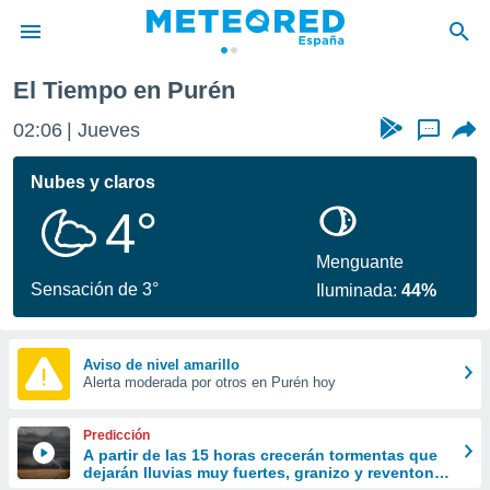
El Tiempo en Purén
privacidad
02:06
Jueves
...
o de
tiempo.com)
borado por
Nubes y claros
es para
4°
ue la
 que se
e calidad.
Menguante
eder a este
Sensación de 3°
Iluminada:
44%
ediante las
opciones:
ookies y
Aviso de nivel amarillo
Alerta moderada por otros en Purén hoy
e forma
d digital
Predicción
ada, basada
A partir de las 15 horas crecerán tormentas que
dejarán lluvias muy fuertes, granizo y reventones
mación