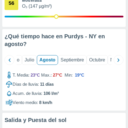
Moderada
 seleccionar
56
o.
O₃ (147 µg/m³)
calización
precisa e
ión mediante
¿Qué tiempo hace en Purdys - NY en
, publicidad
agosto
?
dos,
 publicidad
,
yo
Junio
Julio
Agosto
Septiembre
Octubre
Noviemb
ón de
 desarrollo
s.
T. Media:
23°C
Max.:
27°C
Min:
19°C
tros 1199
Días de lluvia:
11
días
ios
Acum. de lluvia:
106 l/m²
Viento medio:
8 km/h
Salida y Puesta del sol