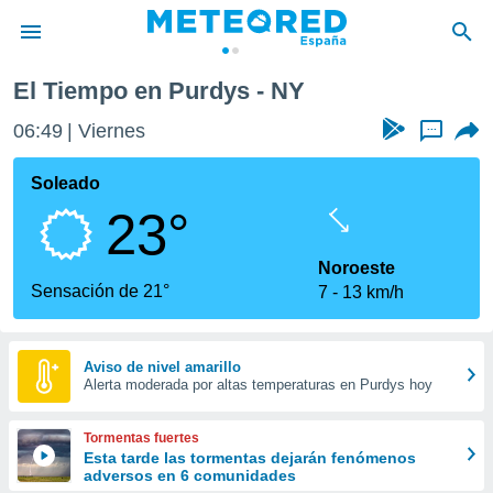
El Tiempo en Purdys - NY
privacidad
06:49
Viernes
...
o de
tiempo.com)
borado por
Soleado
es para
23°
ue la
 que se
e calidad.
Noroeste
eder a este
Sensación de 21°
7
13 km/h
ediante las
opciones:
ookies y
Aviso de nivel amarillo
Alerta moderada por altas temperaturas en Purdys hoy
e forma
d digital
Tormentas fuertes
ada, basada
Esta tarde las tormentas dejarán fenómenos
adversos en 6 comunidades
mación