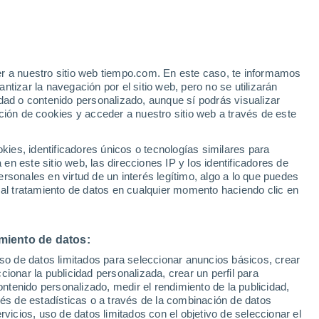
er a nuestro sitio web tiempo.com. En este caso, te informamos
/h
tizar la navegación por el sitio web, pero no se utilizarán
dad o contenido personalizado, aunque sí podrás visualizar
ción de cookies y acceder a nuestro sitio web a través de este
 de
es, identificadores únicos o tecnologías similares para
n este sitio web, las direcciones IP y los identificadores de
rsonales en virtud de un interés legítimo, algo a lo que puedes
e nubosidad
Radar de lluvia
Satélites
Modelos
 al tratamiento de datos en cualquier momento haciendo clic en
miento de datos:
Lunes
Martes
Miércoles
Jueves
uso de datos limitados para seleccionar anuncios básicos, crear
10 Ago
11 Ago
12 Ago
13 Ago
ccionar la publicidad personalizada, crear un perfil para
ontenido personalizado, medir el rendimiento de la publicidad,
vés de estadísticas o a través de la combinación de datos
rvicios, uso de datos limitados con el objetivo de seleccionar el
90%
80%