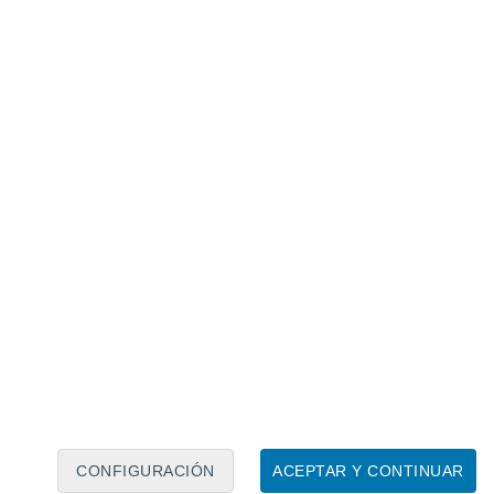
Calendario lunar
Lun
Mar
Mié
Jue
Vie
Sáb
Dom
7
8
9
10
11
12
13
14
15
16
17
18
19
20
CONFIGURACIÓN
ACEPTAR Y CONTINUAR