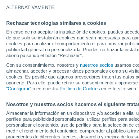
6°
ALTERNATIVAMENTE,
Rechazar tecnologías similares a cookies
Oeste
En caso de no aceptar la instalación de cookies, puedes acced
Sensación de 4°
16
-
28 km
de que solo se instalarán cookies que sean necesarias para garan
cookies para analizar el comportamiento ni para mostrar publici
publicidad general no personalizada. Puedes rechazar la instala
abono pulsando el botón "Rechazar".
Revista
Un estudio innovador estudia los dispersores
Con su consentimiento, nosotros y
nuestros socios
usamos cooki
semillas ocultos en la regeneración forestal
almacenar, acceder y procesar datos personales como su visita e
cookies. Es posible que algunos proveedores traten tus datos pe
El Tiempo 1 - 7 días
Por horas
Actualidad
Mapa d
oponerte. Para ello, puede retirar su consentimiento u oponerse
"Configurar"
o en nuestra
Política de Cookies
en este sitio web.
Nosotros y nuestros socios hacemos el siguiente trata
Mañana
Domingo
Hoy
Almacenar la información en un dispositivo y/o acceder a ella, 
8 Ago
9 Ago
7 Ago
perfiles para publicidad personalizada, utilizar perfiles para sele
personalizar el contenido, uso de perfiles para la selección de c
medir el rendimiento del contenido, comprender al público a tra
procedentes de diferentes fuentes, desarrollo y mejora de los se
30%