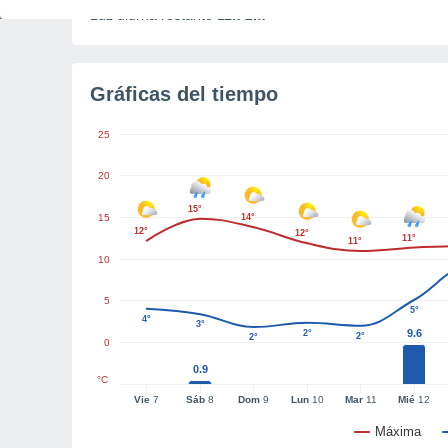
Luz diurna restante
11h 2m
Gráficas del tiempo
25
20
15°
15
14°
12°
12°
11°
11°
10
5
5°
4°
3°
9.6
2°
2°
2°
0
0.9
°C
Vie
7
Sáb
8
Dom
9
Lun
10
Mar
11
Mié
12
Máxima