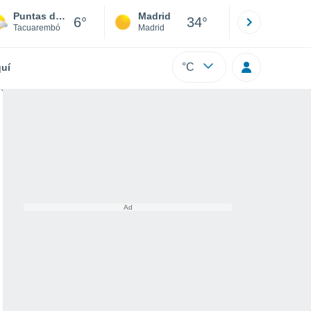
Puntas de Cinco Sauces
Madrid
Barcelona
6°
34°
Tacuarembó
Madrid
Barcelona
°C
uí