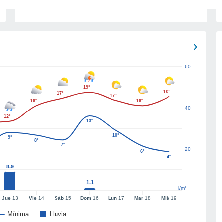
60
19°
18°
17°
17°
16°
16°
40
12°
13°
10°
9°
8°
7°
20
6°
4°
8.9
1.1
l/m²
Jue
13
Vie
14
Sáb
15
Dom
16
Lun
17
Mar
18
Mié
19
Mínima
Lluvia