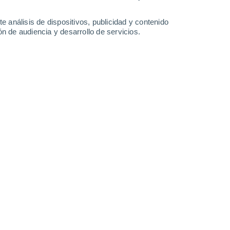
9.6 l/m²
8.9 l/m²
12°
/
2°
11°
/
2°
11°
/
5°
12°
/
9°
e análisis de dispositivos, publicidad y contenido
n de audiencia y desarrollo de servicios.
-
29
km/h
19
-
36
km/h
27
-
45
km/h
25
-
48
km/h
 hoy
, 7 de agosto
Oeste
0 Bajo
16
-
28 km/h
FPS:
no
Suroeste
1 Bajo
19
-
32 km/h
FPS:
no
uboso
Suroeste
1 Bajo
21
-
38 km/h
FPS:
no
uboso
Suroeste
2 Bajo
19
-
37 km/h
FPS:
no