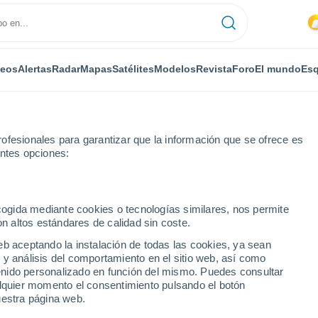
deos
Alertas
Radar
Mapas
Satélites
Modelos
Revista
Foro
El mundo
Esq
ofesionales para garantizar que la información que se ofrece es
entes opciones:
untas de Cinco Sauces
ecogida mediante cookies o tecnologías similares, nos permite
on altos estándares de calidad sin coste.
e Cinco Sauces
eb aceptando la instalación de todas las cookies, ya sean
 y análisis del comportamiento en el sitio web, así como
...
ntenido personalizado en función del mismo. Puedes consultar
alquier momento el consentimiento pulsando el botón
Por horas
uestra página web.
Cielos nubosos en las próximas
horas