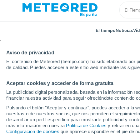
El tiempo
Noticias
Ví
Aviso de privacidad
El contenido de Meteored (tiempo.com) ha sido elaborado por pr
de calidad. Puedes acceder a este sitio web mediante las sigui
Aceptar cookies y acceder de forma gratuita
Inicio
Uruguay
Departamento de Tacuarembó
P
La publicidad digital personalizada, basada en la información r
financiar nuestra actividad para seguir ofreciéndote contenido c
El Tiempo en Puntas d
Pulsando el botón "Aceptar y continuar", puedes acceder a la w
nuestras o de nuestros socios, que nos permiten el seguimiento
07:31
Viernes
desarrollar un perfil específico para mostrarte publicidad y co
más información en nuestra
Política de Cookies
y retirar en cu
Configuración de cookies
que aparece disponible en el pie de n
Nubes y claros