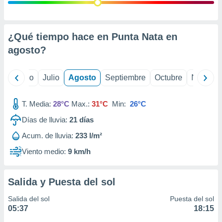
 seleccionar
o.
calización
precisa e
¿Qué tiempo hace en Punta Nata en
ión mediante
agosto
?
, publicidad
yo
Junio
Julio
Agosto
Septiembre
Octubre
Noviemb
dos,
 publicidad
,
T. Media:
28°C
Max.:
31°C
Min:
26°C
ón de
Días de lluvia:
21
días
 desarrollo
s.
Acum. de lluvia:
233 l/m²
tros 1199
Viento medio:
9 km/h
ios
Salida y Puesta del sol
Salida del sol
Puesta del sol
05:37
18:15