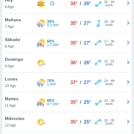
16
-
34
34°
/
26°
km/h
6 Ago
do en
 mismo.
sultar más
Mañana
30%
19
-
39
35°
/
27°
 en nuestra
0.2 l/m²
km/h
7 Ago
 Cookies
y
ualquier
Sábado
60%
17
-
36
35°
/
27°
1.2 l/m²
km/h
8 Ago
ento
 botón
ación de
Domingo
12
-
31
36°
/
26°
kies
km/h
9 Ago
 disponible
e nuestra
Lunes
70%
19
-
48
.
37°
/
27°
1 l/m²
km/h
10 Ago
IVAMENTE,
Martes
80%
14
-
36
35°
/
25°
4.7 l/m²
km/h
11 Ago
as
 a cookies
Miércoles
10
-
35
35°
/
25°
km/h
 no aceptar
12 Ago
ón de