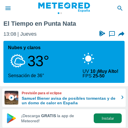
El Tiempo en Punta Nata
privacidad
13:08
Jueves
...
o de
tiempo.com)
borado por
Nubes y claros
es para
33°
ue la
 que se
e calidad.
UV
10 ¡Muy Alto!
eder a este
Sensación de 36°
FPS
25-50
ediante las
opciones:
Previsión para el eclipse
ookies y
Samuel Biener avisa de posibles tormentas y de
e forma
un domo de calor en España
d digital
¡Descarga
GRATIS
la app de
Instalar
ada, basada
Meteored!
mación