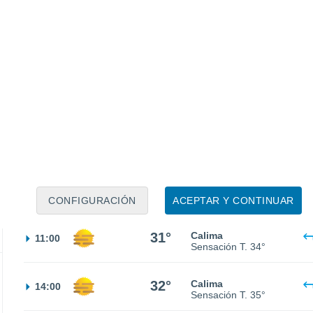
Sensación T.
29°
30%
25°
Lluvia débil
02:00
0.6 l/m²
Sensación T.
26°
30%
26°
Lluvia débil
05:00
0.1 l/m²
Sensación T.
27°
28°
Nubes y claros
08:00
Sensación T.
31°
CONFIGURACIÓN
ACEPTAR Y CONTINUAR
31°
Calima
11:00
Sensación T.
34°
32°
Calima
14:00
Sensación T.
35°