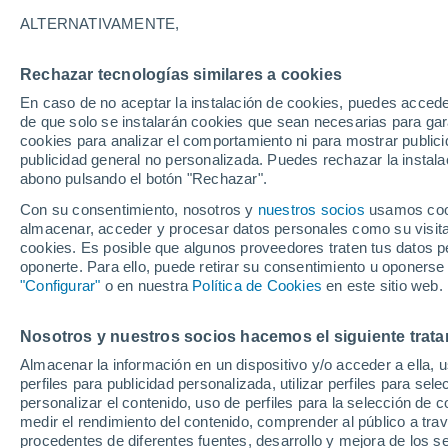
Gráfica del tiempo por horas en 
ALTERNATIVAMENTE,
SÍMBOLO
TEMPERATURA
Rechazar tecnologías similares a cookies
En caso de no aceptar la instalación de cookies, puedes acced
00
03
06
09
12
15
18
21
00
03
06
09
de que solo se instalarán cookies que sean necesarias para garan
cookies para analizar el comportamiento ni para mostrar publici
publicidad general no personalizada. Puedes rechazar la instala
abono pulsando el botón "Rechazar".
Con su consentimiento, nosotros y
nuestros socios
usamos cooki
almacenar, acceder y procesar datos personales como su visita e
cookies. Es posible que algunos proveedores traten tus datos pe
oponerte. Para ello, puede retirar su consentimiento u oponerse
31°
30°
"Configurar"
o en nuestra
Política de Cookies
en este sitio web.
29°
28°
27°
27°
Nosotros y nuestros socios hacemos el siguiente trata
27°
26°
26°
26°
26°
Almacenar la información en un dispositivo y/o acceder a ella, 
perfiles para publicidad personalizada, utilizar perfiles para sele
personalizar el contenido, uso de perfiles para la selección de c
medir el rendimiento del contenido, comprender al público a tra
0.7
0.7
procedentes de diferentes fuentes, desarrollo y mejora de los se
0.1