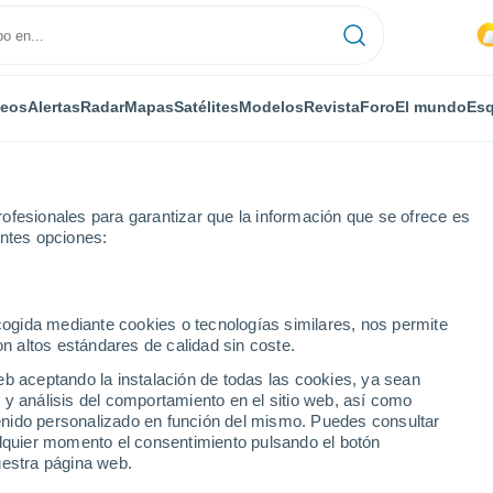
deos
Alertas
Radar
Mapas
Satélites
Modelos
Revista
Foro
El mundo
Esq
ofesionales para garantizar que la información que se ofrece es
entes opciones:
sion Roig
Por horas
ecogida mediante cookies o tecnologías similares, nos permite
on altos estándares de calidad sin coste.
n Roig por horas
eb aceptando la instalación de todas las cookies, ya sean
 y análisis del comportamiento en el sitio web, así como
ntenido personalizado en función del mismo. Puedes consultar
alquier momento el consentimiento pulsando el botón
uestra página web.