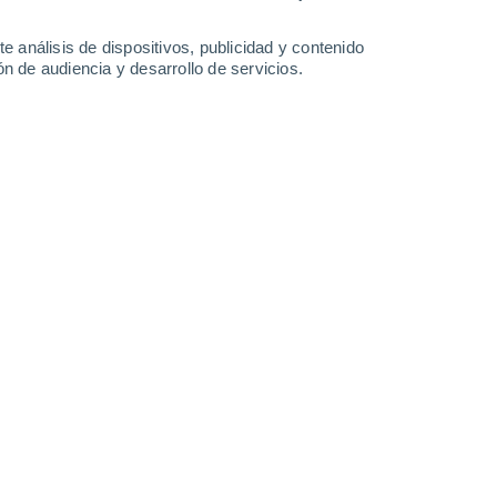
Sábado
8
e análisis de dispositivos, publicidad y contenido
n de audiencia y desarrollo de servicios.
n Extension Roig
27°
Parcialmente nuboso
02:00
Sensación T.
29°
30%
26°
Lluvia débil
05:00
0.7 l/m²
Sensación T.
28°
30%
28°
Lluvia débil
08:00
0.1 l/m²
Sensación T.
32°
30°
Parcialmente nuboso
11:00
Sensación T.
34°