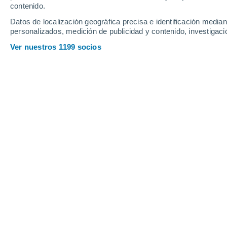
Jueves
6
Viernes
7
contenido.
Datos de localización geográfica precisa e identificación mediant
personalizados, medición de publicidad y contenido, investigació
Ver nuestros 1199 socios
La previsión del tiempo por horas e
JUEVES, 06 DE AGOSTO
1 Alerta ahora
Riesgo Moderado
Por la mañana
Lluvia débil con cielo
parcialmente nuboso
Salida del sol a las
06:03
Puesta del sol a las
18:55
Primera luz a las
05:40
Última luz a las
19:18