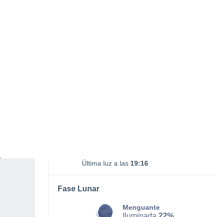
00:27
14:13
SÁBADO, 08 DE AGOSTO
De madrugada
Lluvia débil con cielo
parcialmente nuboso
Salida del sol a las
06:03
Puesta del sol a las
18:54
Primera luz a las
05:40
Última luz a las
19:16
Fase Lunar
Menguante
Iluminada
22%