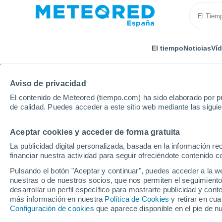
El tiempo
Noticias
Ví
Aviso de privacidad
El contenido de Meteored (tiempo.com) ha sido elaborado por pr
de calidad. Puedes acceder a este sitio web mediante las sigui
Aceptar cookies y acceder de forma gratuita
Inicio
Puerto Rico
Municipio de Humacao
Exten
La publicidad digital personalizada, basada en la información r
financiar nuestra actividad para seguir ofreciéndote contenido c
El tiempo en Extensio
Pulsando el botón "Aceptar y continuar", puedes acceder a la w
nuestras o de nuestros socios, que nos permiten el seguimiento
desarrollar un perfil específico para mostrarte publicidad y co
El Tiempo 1 - 7 días
Por horas
más información en nuestra
Política de Cookies
y retirar en cu
Configuración de cookies
que aparece disponible en el pie de n