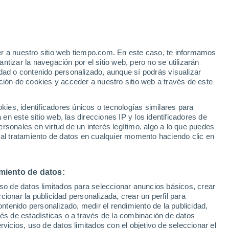
Extension Roig
VIENTO
PRECIPITACIÓN
er a nuestro sitio web tiempo.com. En este caso, te informamos
12
15
18
21
00
03
06
09
12
15
18
21
00
tizar la navegación por el sitio web, pero no se utilizarán
dad o contenido personalizado, aunque sí podrás visualizar
ción de cookies y acceder a nuestro sitio web a través de este
es, identificadores únicos o tecnologías similares para
n este sitio web, las direcciones IP y los identificadores de
rsonales en virtud de un interés legítimo, algo a lo que puedes
32°
 al tratamiento de datos en cualquier momento haciendo clic en
31°
31°
30°
30°
29°
28°
28°
27°
27°
miento de datos:
27°
26°
25°
uso de datos limitados para seleccionar anuncios básicos, crear
ccionar la publicidad personalizada, crear un perfil para
ontenido personalizado, medir el rendimiento de la publicidad,
vés de estadísticas o a través de la combinación de datos
1.1
0.6
0.3
rvicios, uso de datos limitados con el objetivo de seleccionar el
0.1