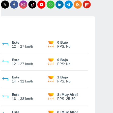
Este
0 Bajo
12
-
27 km/h
FPS:
No
Este
0 Bajo
12
-
27 km/h
FPS:
No
Este
1 Bajo
14
-
32 km/h
FPS:
No
Este
8 ¡Muy Alto!
16
-
38 km/h
FPS:
25-50
Este
8 ¡Muy Alto!