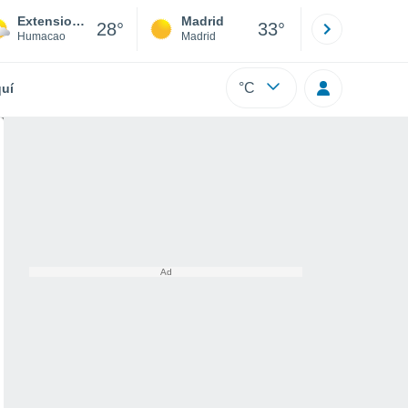
Extension Roig
Madrid
Barcelona
28°
33°
Humacao
Madrid
Barcelona
°C
uí