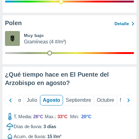
 seleccionar
o.
calización
precisa e
Polen
Detalle
ión mediante
Muy bajo
, publicidad
Gramíneas (4 #/m³)
dos,
 publicidad
,
ón de
¿Qué tiempo hace en El Puente del
 desarrollo
s.
Arzobispo en
agosto
?
tros 1199
ios
yo
Junio
Julio
Agosto
Septiembre
Octubre
Noviemb
T. Media:
26°C
Max.:
33°C
Min:
20°C
Días de lluvia:
3
días
Acum. de lluvia:
15 l/m²