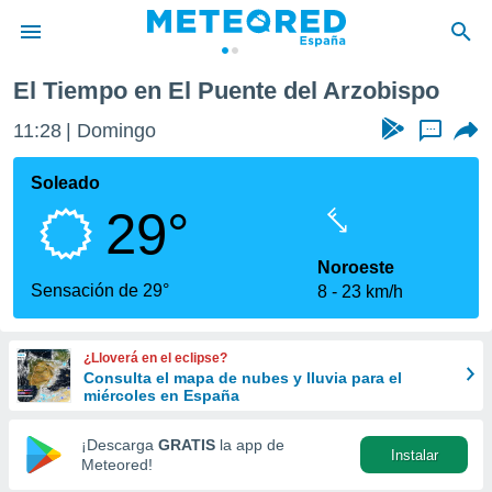
l Arzobispo
El Tiempo en El Puente del Arzobispo
privacidad
11:28
Domingo
...
o de
tiempo.com)
borado por
Soleado
es para
29°
ue la
 que se
e calidad.
Noroeste
eder a este
Sensación de 29°
8
23 km/h
ediante las
opciones:
¿Lloverá en el eclipse?
ookies y
Consulta el mapa de nubes y lluvia para el
e forma
miércoles en España
d digital
¡Descarga
GRATIS
la app de
Instalar
ada, basada
Meteored!
mación