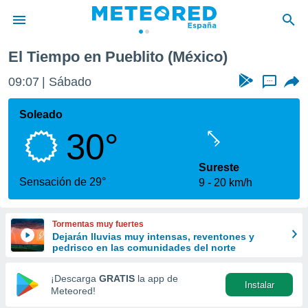
El Tiempo en Pueblito (México)
privacidad
09:07
Sábado
...
o de
tiempo.com)
borado por
Soleado
es para
30°
ue la
 que se
e calidad.
Sureste
eder a este
Sensación de 29°
9
20 km/h
ediante las
opciones:
Tormentas muy fuertes
ookies y
Dejarán lluvias muy intensas, reventones y
e forma
pedrisco en las comunidades del norte
d digital
¡Descarga
GRATIS
la app de
Instalar
ada, basada
Meteored!
mación