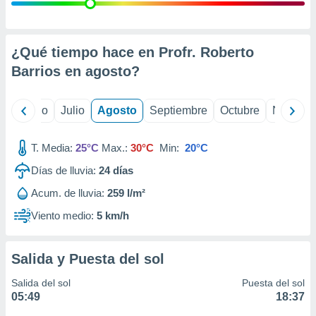
 seleccionar
o.
calización
precisa e
¿Qué tiempo hace en Profr. Roberto
ión mediante
Barrios en
agosto
?
, publicidad
yo
Junio
Julio
Agosto
Septiembre
Octubre
Noviemb
dos,
 publicidad
,
T. Media:
25°C
Max.:
30°C
Min:
20°C
ón de
Días de lluvia:
24
días
 desarrollo
s.
Acum. de lluvia:
259 l/m²
tros 1199
Viento medio:
5 km/h
ios
Salida y Puesta del sol
Salida del sol
Puesta del sol
05:49
18:37