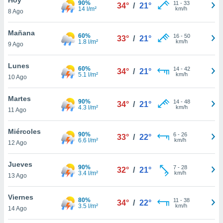
90%
11
-
33
34°
/
21°
14 l/m²
km/h
8 Ago
do en
 mismo.
sultar más
Mañana
60%
16
-
50
33°
/
21°
 en nuestra
1.8 l/m²
km/h
9 Ago
 Cookies
y
ualquier
Lunes
60%
14
-
42
34°
/
21°
5.1 l/m²
km/h
10 Ago
ento
 botón
ación de
Martes
90%
14
-
48
34°
/
21°
kies
4.3 l/m²
km/h
11 Ago
 disponible
e nuestra
Miércoles
90%
6
-
26
.
33°
/
22°
6.6 l/m²
km/h
12 Ago
IVAMENTE,
Jueves
90%
7
-
28
32°
/
21°
3.4 l/m²
km/h
13 Ago
as
 a cookies
Viernes
80%
11
-
38
34°
/
22°
3.5 l/m²
km/h
 no aceptar
14 Ago
ón de