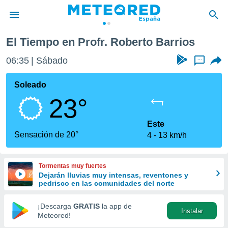
El Tiempo en Profr. Roberto Barrios
privacidad
06:35
Sábado
...
o de
tiempo.com)
borado por
Soleado
es para
23°
ue la
 que se
e calidad.
Este
eder a este
Sensación de 20°
4
13 km/h
ediante las
opciones:
Tormentas muy fuertes
ookies y
Dejarán lluvias muy intensas, reventones y
e forma
pedrisco en las comunidades del norte
d digital
¡Descarga
GRATIS
la app de
Instalar
ada, basada
Meteored!
mación