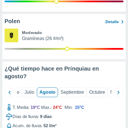
 seleccionar
o.
calización
precisa e
Polen
Detalle
ión mediante
Moderado
, publicidad
Gramíneas (26 #/m³)
dos,
 publicidad
,
ón de
¿Qué tiempo hace en Prinquiau en
 desarrollo
s.
agosto
?
tros 1199
ios
yo
Junio
Julio
Agosto
Septiembre
Octubre
Noviemb
T. Media:
19°C
Max.:
24°C
Min:
15°C
Días de lluvia:
9
días
Acum. de lluvia:
52 l/m²