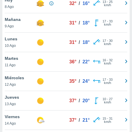
13
-
25
32°
/
16°
km/h
8 Ago
do en
 mismo.
sultar más
Mañana
17
-
33
31°
/
18°
 en nuestra
km/h
9 Ago
 Cookies
y
ualquier
Lunes
17
-
30
31°
/
18°
km/h
10 Ago
ento
 botón
ación de
Martes
16
-
32
36°
/
22°
kies
km/h
11 Ago
 disponible
e nuestra
Miércoles
17
-
33
.
35°
/
24°
km/h
12 Ago
IVAMENTE,
Jueves
10
-
27
37°
/
20°
km/h
13 Ago
as
 a cookies
Viernes
15
-
31
37°
/
21°
km/h
 no aceptar
14 Ago
ón de