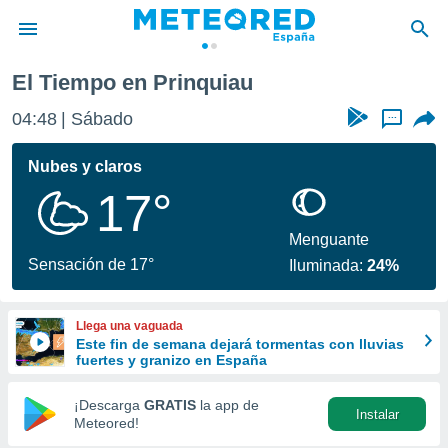
El Tiempo en Prinquiau
privacidad
04:48
Sábado
...
o de
tiempo.com)
borado por
Nubes y claros
es para
17°
ue la
 que se
e calidad.
Menguante
eder a este
Sensación de 17°
Iluminada:
24%
ediante las
opciones:
Llega una vaguada
ookies y
Este fin de semana dejará tormentas con lluvias
e forma
fuertes y granizo en España
d digital
¡Descarga
GRATIS
la app de
Instalar
ada, basada
Meteored!
mación