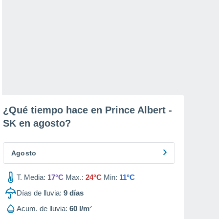
¿Qué tiempo hace en Prince Albert -
SK en
agosto
?
Agosto
T. Media:
17°C
Max.:
24°C
Min:
11°C
Días de lluvia:
9
días
Acum. de lluvia:
60 l/m²