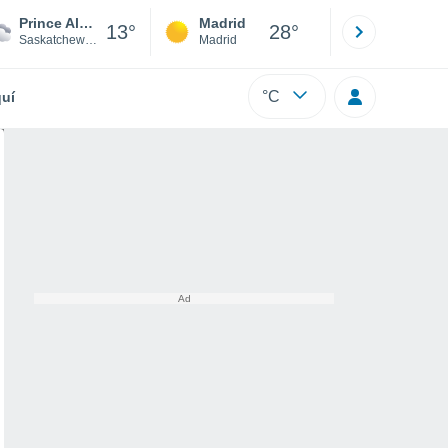
Prince Albert
Madrid
Barcelona
13°
28°
Saskatchewan
Madrid
Barcelona
°C
uí