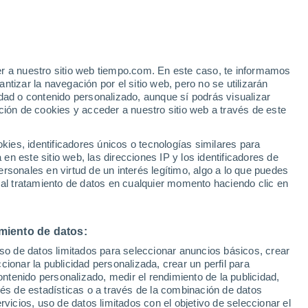
e
er a nuestro sitio web tiempo.com. En este caso, te informamos
:
21%
tizar la navegación por el sitio web, pero no se utilizarán
dad o contenido personalizado, aunque sí podrás visualizar
ción de cookies y acceder a nuestro sitio web a través de este
ias
es, identificadores únicos o tecnologías similares para
n este sitio web, las direcciones IP y los identificadores de
rsonales en virtud de un interés legítimo, algo a lo que puedes
 lluvia
Radar de lluvia
Satélites
Modelos
 al tratamiento de datos en cualquier momento haciendo clic en
miento de datos:
Martes
Miércoles
Jueves
Viernes
uso de datos limitados para seleccionar anuncios básicos, crear
11 Ago
12 Ago
13 Ago
14 Ago
ccionar la publicidad personalizada, crear un perfil para
ontenido personalizado, medir el rendimiento de la publicidad,
vés de estadísticas o a través de la combinación de datos
rvicios, uso de datos limitados con el objetivo de seleccionar el
80%
70%
60%
60%