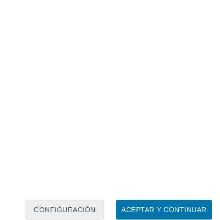
Calendario lunar
Lun
Mar
Mié
Jue
Vie
Sáb
Dom
8
9
10
11
12
13
14
15
16
17
18
19
20
21
CONFIGURACIÓN
ACEPTAR Y CONTINUAR