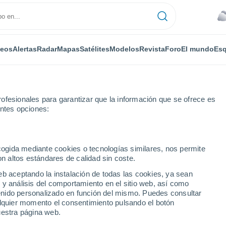
deos
Alertas
Radar
Mapas
Satélites
Modelos
Revista
Foro
El mundo
Esq
ofesionales para garantizar que la información que se ofrece es
entes opciones:
ecogida mediante cookies o tecnologías similares, nos permite
on altos estándares de calidad sin coste.
ert - SK
eb aceptando la instalación de todas las cookies, ya sean
 y análisis del comportamiento en el sitio web, así como
...
ntenido personalizado en función del mismo. Puedes consultar
alquier momento el consentimiento pulsando el botón
Por horas
uestra página web.
Cielos cubiertos en las próximas
horas