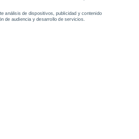
1.5 l/m²
0.9 l/m²
1.8 l/m²
0.3 l/m²
22°
/
13°
22°
/
13°
22°
/
11°
20°
/
10°
e análisis de dispositivos, publicidad y contenido
n de audiencia y desarrollo de servicios.
-
20
km/h
8
-
30
km/h
7
-
29
km/h
15
-
35
km/h
8 de agosto
Oeste
0 Bajo
9
-
16 km/h
FPS:
no
Noroeste
0 Bajo
8
-
17 km/h
FPS:
no
Oeste
0 Bajo
6
-
15 km/h
FPS:
no
Noroeste
1 Bajo
7
-
16 km/h
FPS:
no