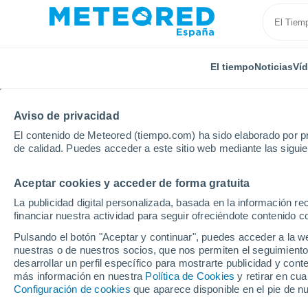
El tiempo
Noticias
Ví
Aviso de privacidad
El contenido de Meteored (tiempo.com) ha sido elaborado por pr
de calidad. Puedes acceder a este sitio web mediante las sigui
Aceptar cookies y acceder de forma gratuita
Inicio
Canadá
Saskatchewan
Prince Albert
La publicidad digital personalizada, basada en la información r
financiar nuestra actividad para seguir ofreciéndote contenido c
El Tiempo en Prince Alb
Pulsando el botón "Aceptar y continuar", puedes acceder a la w
nuestras o de nuestros socios, que nos permiten el seguimiento
02:11
Sábado
desarrollar un perfil específico para mostrarte publicidad y co
más información en nuestra
Política de Cookies
y retirar en cu
Configuración de cookies
que aparece disponible en el pie de n
Cubierto