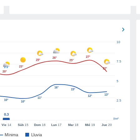
10
27°
26°
25°
25°
7.5
23°
22°
20°
5
16°
15°
13°
12°
11°
10°
2.5
10°
0.3
l/m²
Vie
14
Sáb
15
Dom
16
Lun
17
Mar
18
Mié
19
Jue
20
Mínima
Lluvia