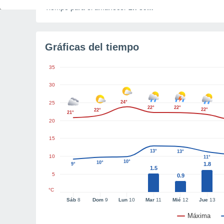
Tiempo para el amanecer
2h 39m
Gráficas del tiempo
35
30
24°
25
22°
22°
22°
22°
21°
20
15
13°
13°
10
11°
10°
10°
1.8
9°
1.5
5
0.9
°C
Sáb
8
Dom
9
Lun
10
Mar
11
Mié
12
Jue
13
Máxima