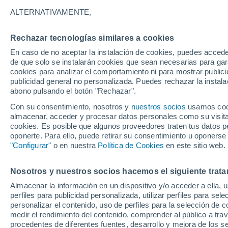
12°
ALTERNATIVAMENTE,
Rechazar tecnologías similares a cookies
Menguant
En caso de no aceptar la instalación de cookies, puedes acced
Iluminada
Sensación de 12°
de que solo se instalarán cookies que sean necesarias para garan
cookies para analizar el comportamiento ni para mostrar publici
publicidad general no personalizada. Puedes rechazar la instala
abono pulsando el botón "Rechazar".
Llega una vaguada
Este fin de semana dejará tormentas con lluv
Con su consentimiento, nosotros y
nuestros socios
usamos cooki
fuertes y granizo en España
almacenar, acceder y procesar datos personales como su visita e
cookies. Es posible que algunos proveedores traten tus datos pe
El Tiempo 1 - 7 días
Por horas
Actualidad
Mapa de
oponerte. Para ello, puede retirar su consentimiento u oponerse
"Configurar"
o en nuestra
Política de Cookies
en este sitio web.
Nosotros y nuestros socios hacemos el siguiente trata
Mañana
Lunes
Hoy
Almacenar la información en un dispositivo y/o acceder a ella, 
9 Ago
10 Ago
8 Ago
perfiles para publicidad personalizada, utilizar perfiles para sele
personalizar el contenido, uso de perfiles para la selección de c
medir el rendimiento del contenido, comprender al público a tra
procedentes de diferentes fuentes, desarrollo y mejora de los se