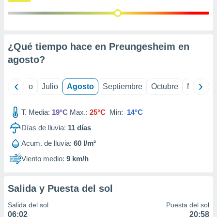
 seleccionar
o.
calización
precisa e
ión mediante
¿Qué tiempo hace en Preungesheim en
agosto
?
, publicidad
dos,
yo
Junio
Julio
Agosto
Septiembre
Octubre
Noviemb
 publicidad
,
ón de
T. Media:
19°C
Max.:
25°C
Min:
14°C
 desarrollo
s.
Días de lluvia:
11
días
tros 1199
Acum. de lluvia:
60 l/m²
ios
Viento medio:
9 km/h
Salida y Puesta del sol
Salida del sol
Puesta del sol
06:02
20:58