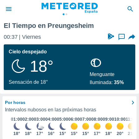
El Tiempo en Preungesheim
privacidad
00:37
Viernes
...
o de
tiempo.com)
borado por
Cielo despejado
es para
18°
ue la
 que se
e calidad.
Menguante
eder a este
Sensación de 18°
Iluminada:
35%
ediante las
opciones:
Por horas
ookies y
e forma
Intervalos nubosos en las próximas horas
01:00
02:00
03:00
04:00
05:00
06:00
07:00
08:00
09:00
10:00
11:00
d digital
ada, basada
18°
18°
17°
16°
15°
15°
15°
17°
18°
20°
21°
mación