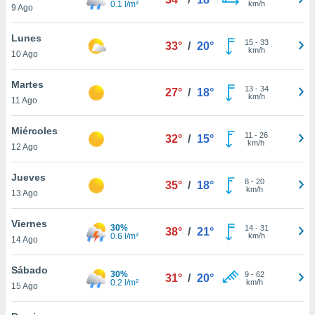
0.1 l/m²
km/h
9 Ago
do en
 mismo.
Lunes
15
-
33
sultar más
33°
/
20°
km/h
10 Ago
 en nuestra
 Cookies
y
Martes
ualquier
13
-
34
27°
/
18°
km/h
11 Ago
ento
 botón
Miércoles
11
-
26
32°
/
15°
ación de
km/h
12 Ago
kies
 disponible
Jueves
e nuestra
8
-
20
35°
/
18°
km/h
.
13 Ago
IVAMENTE,
Viernes
30%
14
-
31
38°
/
21°
0.6 l/m²
km/h
14 Ago
as
Sábado
 a cookies
30%
9
-
62
31°
/
20°
0.2 l/m²
km/h
15 Ago
 no aceptar
ón de