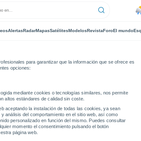
deos
Alertas
Radar
Mapas
Satélites
Modelos
Revista
Foro
El mundo
Esq
ofesionales para garantizar que la información que se ofrece es
entes opciones:
ecogida mediante cookies o tecnologías similares, nos permite
on altos estándares de calidad sin coste.
Braşov)
eb aceptando la instalación de todas las cookies, ya sean
 y análisis del comportamiento en el sitio web, así como
...
ntenido personalizado en función del mismo. Puedes consultar
alquier momento el consentimiento pulsando el botón
Por horas
uestra página web.
Lluvias débiles en las próximas
horas