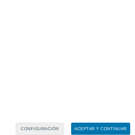
Calendario lunar
Lun
Mar
Mié
Jue
Vie
Sáb
Dom
8
9
10
11
12
13
14
15
16
17
18
19
20
21
CONFIGURACIÓN
ACEPTAR Y CONTINUAR