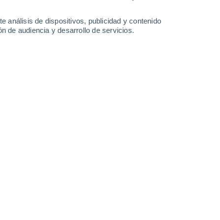
4.6 l/m²
3 l/m²
0.2 l/m²
25°
/
12°
25°
/
15°
21°
/
13°
22°
/
11°
e análisis de dispositivos, publicidad y contenido
n de audiencia y desarrollo de servicios.
-
32
km/h
5
-
28
km/h
5
-
25
km/h
10
-
34
km/h
o
Norte
8 ¡Muy Alto!
10
-
31 km/h
FPS:
25-50
Norte
7 Alto
10
-
31 km/h
FPS:
15-25
Norte
6 Alto
10
-
30 km/h
FPS:
15-25
Norte
5 Medio
10
-
29 km/h
FPS:
6-10