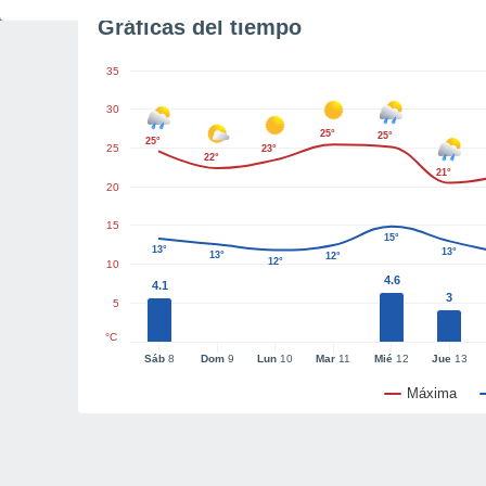
Gráficas del tiempo
35
30
25°
25°
25°
25
23°
22°
21°
20
15
15°
13°
13°
13°
12°
12°
10
4.6
4.1
3
5
°C
Sáb
8
Dom
9
Lun
10
Mar
11
Mié
12
Jue
13
Máxima