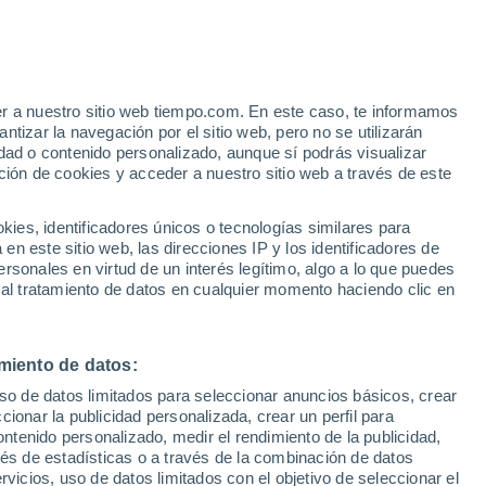
Parte de nieve
Pistas abiertas
Remontes
- / 8
- / 2
 Alto!
er a nuestro sitio web tiempo.com. En este caso, te informamos
Km esquiables
Nieve
tizar la navegación por el sitio web, pero no se utilizarán
0 / 8
-
dad o contenido personalizado, aunque sí podrás visualizar
ción de cookies y acceder a nuestro sitio web a través de este
Aviso de nivel naranja
Alerta importante por tormenta en
es, identificadores únicos o tecnologías similares para
Predeal hoy
n este sitio web, las direcciones IP y los identificadores de
rsonales en virtud de un interés legítimo, algo a lo que puedes
 lluvia
Radar de lluvia
Satélites
Modelos
 al tratamiento de datos en cualquier momento haciendo clic en
miento de datos:
Martes
Miércoles
Jueves
Viernes
uso de datos limitados para seleccionar anuncios básicos, crear
11 Ago
12 Ago
13 Ago
14 Ago
ccionar la publicidad personalizada, crear un perfil para
ontenido personalizado, medir el rendimiento de la publicidad,
vés de estadísticas o a través de la combinación de datos
rvicios, uso de datos limitados con el objetivo de seleccionar el
90%
80%
30%