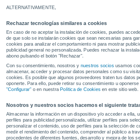
24°
ALTERNATIVAMENTE,
Rechazar tecnologías similares a cookies
UV
8 ¡Muy
En caso de no aceptar la instalación de cookies, puedes acced
Sensación de 25°
FPS
25-50
de que solo se instalarán cookies que sean necesarias para garan
cookies para analizar el comportamiento ni para mostrar publici
publicidad general no personalizada. Puedes rechazar la instala
abono pulsando el botón "Rechazar".
Tormentas muy fuertes
Dejarán lluvias muy intensas, reventones y
Con su consentimiento, nosotros y
nuestros socios
usamos cooki
pedrisco en las comunidades del norte
almacenar, acceder y procesar datos personales como su visita e
cookies. Es posible que algunos proveedores traten tus datos pe
El Tiempo 1 - 7 días
Por horas
Actualidad
Mapa de
oponerte. Para ello, puede retirar su consentimiento u oponerse
"Configurar"
o en nuestra
Política de Cookies
en este sitio web.
Nosotros y nuestros socios hacemos el siguiente trata
Mañana
Lunes
Hoy
Almacenar la información en un dispositivo y/o acceder a ella, 
9 Ago
10 Ago
8 Ago
perfiles para publicidad personalizada, utilizar perfiles para sele
personalizar el contenido, uso de perfiles para la selección de c
medir el rendimiento del contenido, comprender al público a tra
procedentes de diferentes fuentes, desarrollo y mejora de los se
80%