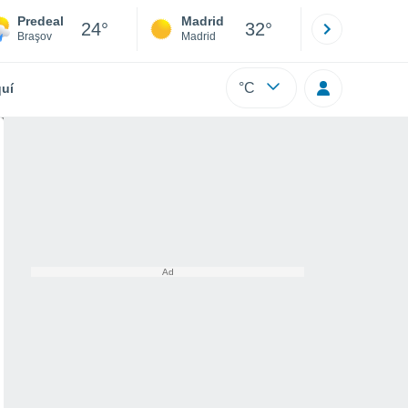
Predeal
Madrid
Barcelona
24°
32°
Braşov
Madrid
Barcelona
°C
uí