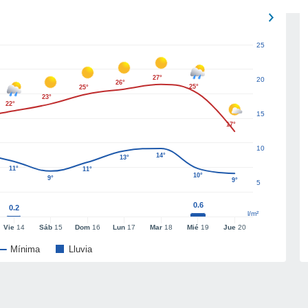
25
27°
20
26°
25°
25°
23°
22°
15
17°
10
14°
13°
11°
11°
10°
9°
9°
5
0.6
0.2
l/m²
Vie
14
Sáb
15
Dom
16
Lun
17
Mar
18
Mié
19
Jue
20
Mínima
Lluvia