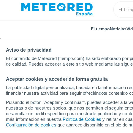
El tiempo
Noticias
Ví
Aviso de privacidad
El contenido de Meteored (tiempo.com) ha sido elaborado por pr
de calidad. Puedes acceder a este sitio web mediante las sigui
Aceptar cookies y acceder de forma gratuita
Inicio
Rumanía
Condado de Braşov
Predeal
La publicidad digital personalizada, basada en la información r
financiar nuestra actividad para seguir ofreciéndote contenido c
El Tiempo en Predeal (
Pulsando el botón "Aceptar y continuar", puedes acceder a la w
nuestras o de nuestros socios, que nos permiten el seguimiento
13:22
Sábado
desarrollar un perfil específico para mostrarte publicidad y co
más información en nuestra
Política de Cookies
y retirar en cu
Configuración de cookies
que aparece disponible en el pie de n
Nubes y claros