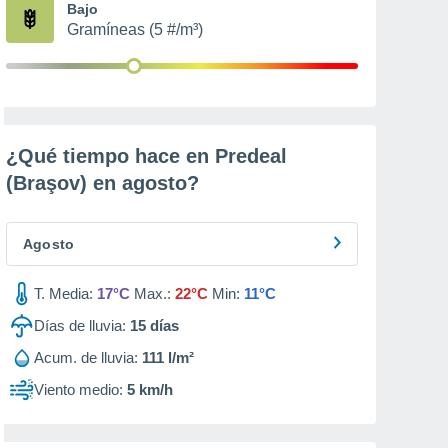
Bajo
Gramíneas (5 #/m³)
¿Qué tiempo hace en Predeal
(Braşov) en
agosto
?
Agosto
T. Media:
17°C
Max.:
22°C
Min:
11°C
Días de lluvia:
15
días
Acum. de lluvia:
111 l/m²
Viento medio:
5 km/h