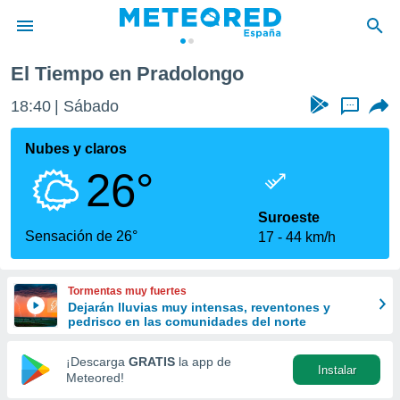
El Tiempo en Pradolongo
privacidad
18:40
Sábado
...
o de
tiempo.com)
borado por
Nubes y claros
es para
26°
ue la
 que se
e calidad.
Suroeste
eder a este
Sensación de 26°
17
44 km/h
ediante las
opciones:
Tormentas muy fuertes
ookies y
Dejarán lluvias muy intensas, reventones y
e forma
pedrisco en las comunidades del norte
d digital
¡Descarga
GRATIS
la app de
Instalar
ada, basada
Meteored!
mación