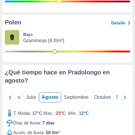
 seleccionar
o.
calización
precisa e
Polen
Detalle
ión mediante
Bajo
, publicidad
Gramíneas (9 #/m³)
dos,
 publicidad
,
ón de
¿Qué tiempo hace en Pradolongo en
 desarrollo
s.
agosto
?
tros 1199
ios
yo
Junio
Julio
Agosto
Septiembre
Octubre
Noviemb
T. Media:
17°C
Max.:
23°C
Min:
12°C
Días de lluvia:
7
días
Acum. de lluvia:
50 l/m²