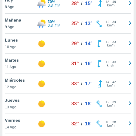
70%
18
-
49
28°
/
15°
0.3 l/m²
km/h
8 Ago
do en
 mismo.
sultar más
Mañana
30%
12
-
34
25°
/
13°
 en nuestra
0.3 l/m²
km/h
9 Ago
 Cookies
y
ualquier
Lunes
12
-
33
29°
/
14°
km/h
10 Ago
ento
 botón
ación de
Martes
11
-
30
31°
/
16°
kies
km/h
11 Ago
 disponible
e nuestra
Miércoles
14
-
42
.
33°
/
17°
km/h
12 Ago
IVAMENTE,
Jueves
12
-
39
33°
/
18°
km/h
13 Ago
as
 a cookies
Viernes
10
-
38
32°
/
16°
km/h
 no aceptar
14 Ago
ón de