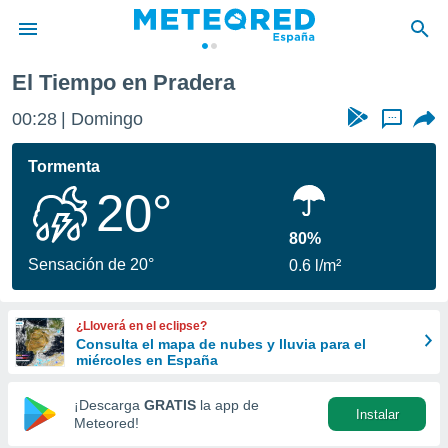
El Tiempo en Pradera
privacidad
00:28
Domingo
...
o de
tiempo.com)
borado por
Tormenta
es para
20°
ue la
 que se
e calidad.
80%
eder a este
Sensación de 20°
0.6 l/m²
ediante las
opciones:
¿Lloverá en el eclipse?
ookies y
Consulta el mapa de nubes y lluvia para el
e forma
miércoles en España
d digital
¡Descarga
GRATIS
la app de
Instalar
ada, basada
Meteored!
mación