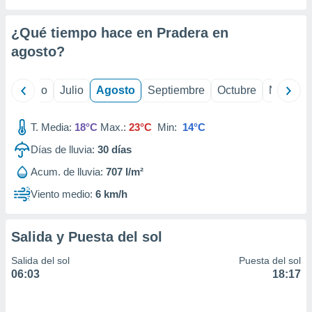
 seleccionar
o.
¿Qué tiempo hace en Pradera en
calización
precisa e
agosto
?
ión mediante
, publicidad
yo
Junio
Julio
Agosto
Septiembre
Octubre
Noviemb
dos,
T. Media:
18°C
Max.:
23°C
Min:
14°C
 publicidad
,
Días de lluvia:
30
días
ón de
 desarrollo
Acum. de lluvia:
707 l/m²
s.
Viento medio:
6 km/h
tros 1199
ios
Salida y Puesta del sol
Salida del sol
Puesta del sol
06:03
18:17