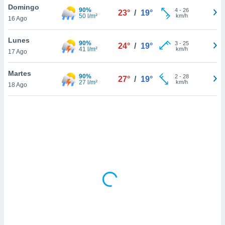
uedes
Domingo
90%
4
-
26
23°
/
19°
uestro sitio
50 l/m²
km/h
16 Ago
.com. En
te
Lunes
 de que
90%
3
-
25
24°
/
19°
41 l/m²
km/h
talarán
17 Ago
e sean
para
Martes
90%
2
-
28
27°
/
19°
a
27 l/m²
km/h
18 Ago
por el sitio
o se
cookies para
nto ni para
licidad o
ado, aunque
sualizar
general no
ada. Puedes
 instalación
y acceder a
io web a
ste abono