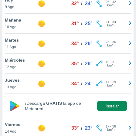
26
-
42
32°
/
24°
km/h
9 Ago
do en
 mismo.
sultar más
Mañana
21
-
34
31°
/
25°
 en nuestra
km/h
10 Ago
 Cookies
y
ualquier
Martes
23
-
36
34°
/
26°
km/h
11 Ago
ento
 botón
ación de
Miércoles
19
-
31
35°
/
26°
kies
km/h
12 Ago
 disponible
e nuestra
Jueves
17
-
29
.
34°
/
24°
km/h
13 Ago
IVAMENTE,
¡Descarga
GRATIS
la app de
Instalar
Meteored!
as
 a cookies
Viernes
 no aceptar
17
-
36
33°
/
23°
km/h
14 Ago
ón de