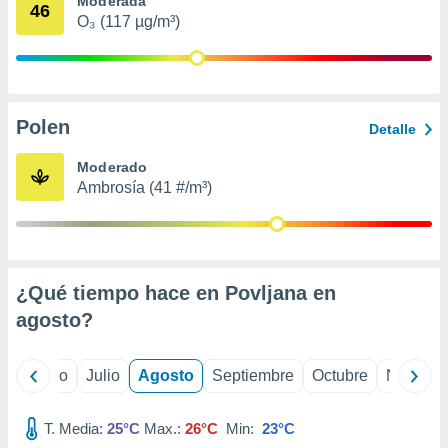
Moderada
 seleccionar
46
o.
O₃ (117 µg/m³)
calización
precisa e
ión mediante
Polen
, publicidad
Detalle
dos,
Moderado
 publicidad
Ambrosía (41 #/m³)
,
ón de
 desarrollo
s.
¿Qué tiempo hace en Povljana en
tros 1199
ios
agosto
?
yo
Junio
Julio
Agosto
Septiembre
Octubre
Noviemb
T. Media:
25°C
Max.:
26°C
Min:
23°C