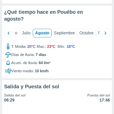
 seleccionar
o.
¿Qué tiempo hace en Pouébo en
calización
precisa e
agosto
?
ión mediante
, publicidad
yo
Junio
Julio
Agosto
Septiembre
Octubre
Noviemb
dos,
T. Media:
20°C
Max.:
23°C
Min:
18°C
 publicidad
,
Días de lluvia:
7
días
ón de
 desarrollo
Acum. de lluvia:
64 l/m²
s.
Viento medio:
10 km/h
tros 1199
ios
Salida y Puesta del sol
Salida del sol
Puesta del sol
06:29
17:46