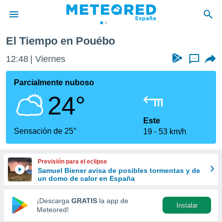
El Tiempo en Pouébo
privacidad
12:48
Viernes
...
o de
tiempo.com)
borado por
Parcialmente nuboso
es para
24°
ue la
 que se
e calidad.
Este
eder a este
Sensación de 25°
19
53 km/h
ediante las
opciones:
Previsión para el eclipse
ookies y
Samuel Biener avisa de posibles tormentas y de
e forma
un domo de calor en España
d digital
¡Descarga
GRATIS
la app de
Instalar
ada, basada
Meteored!
mación