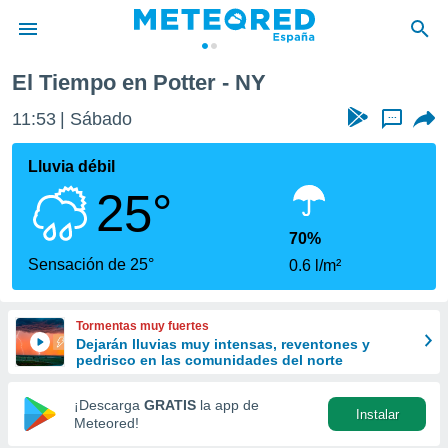
El Tiempo en Potter - NY
privacidad
11:53
Sábado
...
o de
tiempo.com)
borado por
Lluvia débil
es para
25°
ue la
 que se
e calidad.
70%
eder a este
Sensación de 25°
0.6 l/m²
ediante las
opciones:
Tormentas muy fuertes
ookies y
Dejarán lluvias muy intensas, reventones y
e forma
pedrisco en las comunidades del norte
d digital
¡Descarga
GRATIS
la app de
Instalar
ada, basada
Meteored!
mación