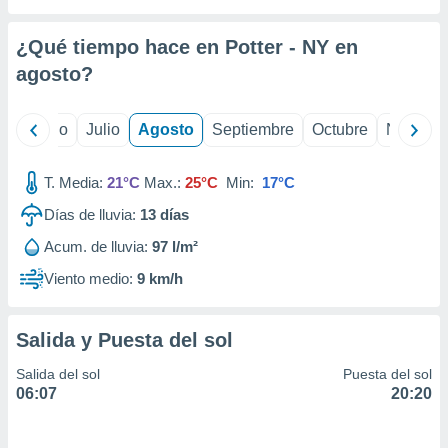
 seleccionar
o.
¿Qué tiempo hace en Potter - NY en
calización
precisa e
agosto
?
ión mediante
, publicidad
yo
Junio
Julio
Agosto
Septiembre
Octubre
Noviemb
dos,
T. Media:
21°C
Max.:
25°C
Min:
17°C
 publicidad
,
Días de lluvia:
13
días
ón de
 desarrollo
Acum. de lluvia:
97 l/m²
s.
Viento medio:
9 km/h
tros 1199
ios
Salida y Puesta del sol
Salida del sol
Puesta del sol
06:07
20:20