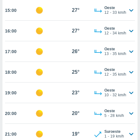
te
 de que
Oeste
27°
15:00
12
-
33
km/h
talarán
e sean
para
Oeste
27°
16:00
a
12
-
34
km/h
por el sitio
o se
Oeste
cookies para
26°
17:00
13
-
35
km/h
nto ni para
licidad o
Oeste
25°
18:00
12
-
35
km/h
ado, aunque
sualizar
Oeste
general no
23°
19:00
10
-
32
km/h
ada. Puedes
 instalación
y acceder a
Oeste
20°
20:00
io web a
5
-
28
km/h
ste abono
 botón
Suroeste
.
19°
21:00
1
-
19
km/h