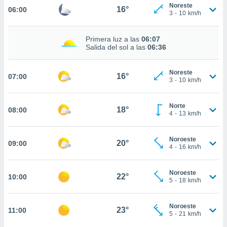
estra
Noreste
16°
06:00
ara seguir
3
-
10
km/h
e contenido
stándares
ACEPTAR
Primera luz a las
06:07
sin coste.
Y
Salida del sol a las
06:36
CONTINUAR
 botón
continuar",
Noreste
16°
07:00
der a la
CONFIGURACIÓN
3
-
10
km/h
ndo la
 de todas
, ya sean
Norte
18°
08:00
4
-
13
km/h
de nuestros
 nos
Noroeste
20°
09:00
 y análisis
4
-
16
km/h
tamiento en
b, así como
un perfil
Noroeste
22°
10:00
5
-
18
km/h
para
ublicidad y
Noroeste
23°
11:00
do en
5
-
21
km/h
 mismo.