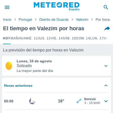
privacidad
o de
Inicio
Portugal
Distrito de Guarda
Valezim
Por horas
tiempo.com)
borado por
El tiempo en Valezim por horas
es para
ue la
HOY
MAÑANA
MIÉ. 12
JUE. 13
VIE. 14
SÁB. 15
DOM. 16
LUN. 17
MAR.
 que se
e calidad.
eder a este
La previsión del tiempo por horas en Valezim
ediante las
opciones:
Lunes, 10 de agosto
Soleado
ookies y
La mayor parte del día
e forma
Horas anteriores
d digital
ada, basada
mación
Noreste
ediante
16°
05:00
3
-
10
km/h
ecnologías
nos permite