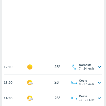
sultar más
 en nuestra
 Cookies
y
ualquier
ento
 botón
ación de
kies
 disponible
e nuestra
.
IVAMENTE,
Noroeste
25°
12:00
7
-
24
km/h
as
 a cookies
Oeste
26°
13:00
9
-
27
km/h
 no aceptar
ón de
uedes
Oeste
26°
14:00
uestro sitio
11
-
32
km/h
.com. En