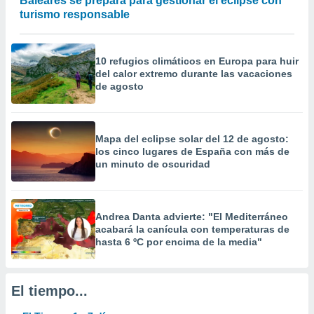
Baleares se prepara para gestionar el eclipse con
precisa e
turismo responsable
ión mediante
, publicidad
10 refugios climáticos en Europa para huir
del calor extremo durante las vacaciones
dos,
de agosto
 publicidad
,
ón de
 desarrollo
Mapa del eclipse solar del 12 de agosto:
s.
los cinco lugares de España con más de
un minuto de oscuridad
tros 1199
ios
Andrea Danta advierte: "El Mediterráneo
acabará la canícula con temperaturas de
hasta 6 ºC por encima de la media"
El tiempo...