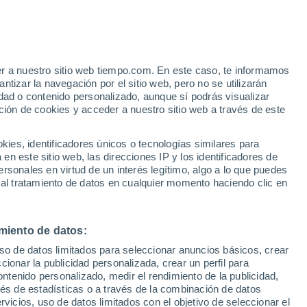
e
er a nuestro sitio web tiempo.com. En este caso, te informamos
:
32%
tizar la navegación por el sitio web, pero no se utilizarán
dad o contenido personalizado, aunque sí podrás visualizar
ción de cookies y acceder a nuestro sitio web a través de este
ias
es, identificadores únicos o tecnologías similares para
n este sitio web, las direcciones IP y los identificadores de
rsonales en virtud de un interés legítimo, algo a lo que puedes
e nubosidad
Radar de lluvia
Satélites
Modelos
 al tratamiento de datos en cualquier momento haciendo clic en
miento de datos:
Lunes
Martes
Miércoles
Jueves
uso de datos limitados para seleccionar anuncios básicos, crear
10 Ago
11 Ago
12 Ago
13 Ago
ccionar la publicidad personalizada, crear un perfil para
ontenido personalizado, medir el rendimiento de la publicidad,
vés de estadísticas o a través de la combinación de datos
rvicios, uso de datos limitados con el objetivo de seleccionar el
60%
70%
70%
50%