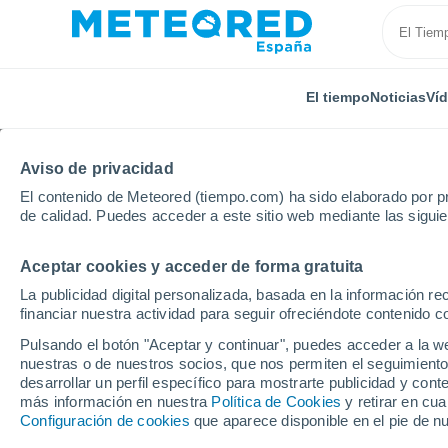
El tiempo
Noticias
Ví
Aviso de privacidad
El contenido de Meteored (tiempo.com) ha sido elaborado por pr
de calidad. Puedes acceder a este sitio web mediante las sigui
Aceptar cookies y acceder de forma gratuita
Inicio
Estados Unidos
Wisconsin
Portland
La publicidad digital personalizada, basada en la información r
financiar nuestra actividad para seguir ofreciéndote contenido c
El Tiempo en Portland 
Pulsando el botón "Aceptar y continuar", puedes acceder a la w
nuestras o de nuestros socios, que nos permiten el seguimiento
22:37
Viernes
desarrollar un perfil específico para mostrarte publicidad y co
más información en nuestra
Política de Cookies
y retirar en cu
Configuración de cookies
que aparece disponible en el pie de n
Parcialmente nuboso