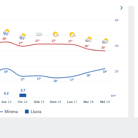
60
28°
27°
27°
27°
27°
40
26°
25°
20
19°
19°
18°
17°
17°
17°
16°
2.7
0.2
l/m²
Jue
13
Vie
14
Sáb
15
Dom
16
Lun
17
Mar
18
Mié
19
Mínima
Lluvia