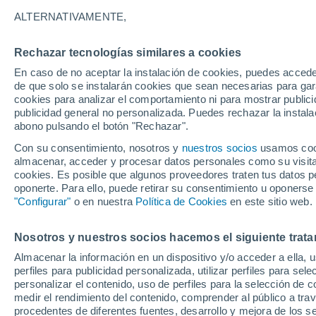
19°
ALTERNATIVAMENTE,
Rechazar tecnologías similares a cookies
Menguant
En caso de no aceptar la instalación de cookies, puedes acced
Iluminada
Sensación de 19°
de que solo se instalarán cookies que sean necesarias para garan
cookies para analizar el comportamiento ni para mostrar publici
publicidad general no personalizada. Puedes rechazar la instala
abono pulsando el botón "Rechazar".
Llega una vaguada
Este fin de semana dejará tormentas con lluv
Con su consentimiento, nosotros y
nuestros socios
usamos cooki
fuertes y granizo en España
almacenar, acceder y procesar datos personales como su visita e
cookies. Es posible que algunos proveedores traten tus datos pe
El Tiempo 1 - 7 días
Por horas
Actualidad
Mapa d
oponerte. Para ello, puede retirar su consentimiento u oponerse
"Configurar"
o en nuestra
Política de Cookies
en este sitio web.
Nosotros y nuestros socios hacemos el siguiente trata
Mañana
Domingo
Hoy
Almacenar la información en un dispositivo y/o acceder a ella, 
8 Ago
9 Ago
7 Ago
perfiles para publicidad personalizada, utilizar perfiles para sele
personalizar el contenido, uso de perfiles para la selección de c
medir el rendimiento del contenido, comprender al público a tra
procedentes de diferentes fuentes, desarrollo y mejora de los se
80%
80%