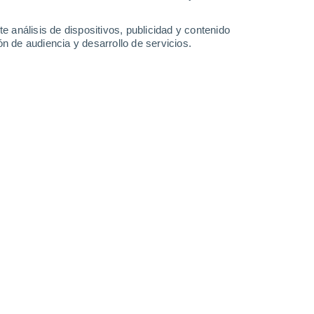
6.8 l/m²
2.4 l/m²
0.6 l/m²
0.2 l/m²
26°
/
19°
28°
/
18°
27°
/
18°
28°
/
19°
e análisis de dispositivos, publicidad y contenido
n de audiencia y desarrollo de servicios.
-
32
km/h
8
-
21
km/h
7
-
21
km/h
9
-
26
km/h
 agosto
Sureste
1 Bajo
°
13
-
25 km/h
FPS:
no
nuboso
Sur
1 Bajo
°
14
-
28 km/h
FPS:
no
s
Sur
0 Bajo
°
18
-
33 km/h
FPS:
no
Suroeste
0 Bajo
°
12
-
34 km/h
FPS:
no