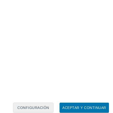
Calendario lunar
Lun
Mar
Mié
Jue
Vie
Sáb
Dom
7
8
9
10
11
12
13
14
15
16
17
18
19
20
CONFIGURACIÓN
ACEPTAR Y CONTINUAR