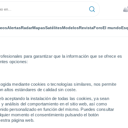
deos
Alertas
Radar
Mapas
Satélites
Modelos
Revista
Foro
El mundo
Esq
ofesionales para garantizar que la información que se ofrece es
entes opciones:
ecogida mediante cookies o tecnologías similares, nos permite
on altos estándares de calidad sin coste.
- WI
eb aceptando la instalación de todas las cookies, ya sean
 y análisis del comportamiento en el sitio web, así como
...
ntenido personalizado en función del mismo. Puedes consultar
alquier momento el consentimiento pulsando el botón
Por horas
uestra página web.
Cielos nubosos en las próximas
horas