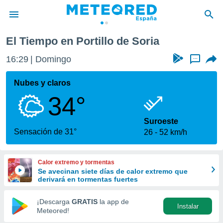
El Tiempo en Portillo de Soria
privacidad
16:29
Domingo
...
o de
tiempo.com)
borado por
Nubes y claros
es para
34°
ue la
 que se
e calidad.
Suroeste
eder a este
Sensación de 31°
26
52 km/h
ediante las
opciones:
Calor extremo y tormentas
ookies y
Se avecinan siete días de calor extremo que
e forma
derivará en tormentas fuertes
d digital
¡Descarga
GRATIS
la app de
Instalar
ada, basada
Meteored!
mación