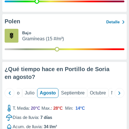
 seleccionar
o.
calización
precisa e
Polen
Detalle
ión mediante
Bajo
, publicidad
Gramíneas (15 #/m³)
dos,
 publicidad
,
ón de
¿Qué tiempo hace en Portillo de Soria
 desarrollo
s.
en
agosto
?
tros 1199
ios
yo
Junio
Julio
Agosto
Septiembre
Octubre
Noviemb
T. Media:
20°C
Max.:
28°C
Min:
14°C
Días de lluvia:
7
días
Acum. de lluvia:
34 l/m²