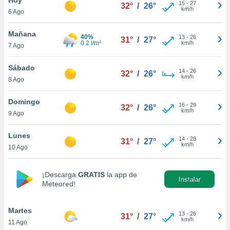
15
-
27
32°
/
26°
km/h
6 Ago
do en
 mismo.
sultar más
Mañana
40%
13
-
26
31°
/
27°
 en nuestra
0.2 l/m²
km/h
7 Ago
 Cookies
y
ualquier
Sábado
14
-
26
32°
/
26°
km/h
8 Ago
ento
 botón
ación de
Domingo
16
-
29
32°
/
26°
kies
km/h
9 Ago
 disponible
e nuestra
Lunes
14
-
28
.
31°
/
27°
km/h
10 Ago
IVAMENTE,
¡Descarga
GRATIS
la app de
Instalar
Meteored!
as
 a cookies
Martes
 no aceptar
13
-
26
31°
/
27°
km/h
11 Ago
ón de