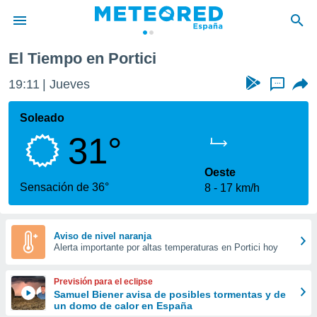
El Tiempo en Portici
privacidad
19:11
Jueves
...
o de
tiempo.com)
borado por
Soleado
es para
31°
ue la
 que se
e calidad.
Oeste
eder a este
Sensación de 36°
8
17 km/h
ediante las
opciones:
ookies y
Aviso de nivel naranja
Alerta importante por altas temperaturas en Portici hoy
e forma
d digital
Previsión para el eclipse
ada, basada
Samuel Biener avisa de posibles tormentas y de
un domo de calor en España
mación