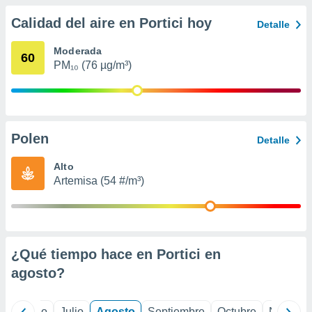
 seleccionar
o.
Calidad del aire en Portici hoy
Detalle
calización
precisa e
Moderada
60
ión mediante
PM₁₀ (76 µg/m³)
, publicidad
dos,
 publicidad
Polen
Detalle
,
ón de
Alto
 desarrollo
Artemisa (54 #/m³)
s.
tros 1199
ios
¿Qué tiempo hace en Portici en
agosto
?
yo
Junio
Julio
Agosto
Septiembre
Octubre
Noviemb