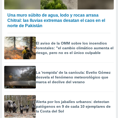
Una muro súbito de agua, lodo y rocas arrasa
Chitral: las lluvias extremas desatan el caos en el
norte de Pakistán
El aviso de la OMM sobre los incendios
forestales: "el cambio climático aumenta el
riesgo, pero no es el único culpable
La 'rompida' de la canícula: Evelio Gómez
desvela el fenómeno meteorológico que
marca el declive del verano
Alerta por los jabalíes urbanos: detectan
patógenos en 9 de cada 10 ejemplares de
la Costa del Sol