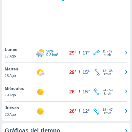
 botón
.
nto,
cios
kies,
ores únicos
Lunes
50%
11
-
42
as similares
29°
/
17°
0.2 l/m²
km/h
17 Ago
nar,
rocesar
Martes
onales como
12
-
38
29°
/
15°
km/h
 este sitio
18 Ago
recciones IP
ficadores de
Miércoles
24
-
59
26°
/
15°
 posible
km/h
19 Ago
s
 traten tus
Jueves
nales en
18
-
47
26°
/
12°
km/h
 interés
20 Ago
go a lo que
nerte. Para
Gráficas del tiempo
retirar su