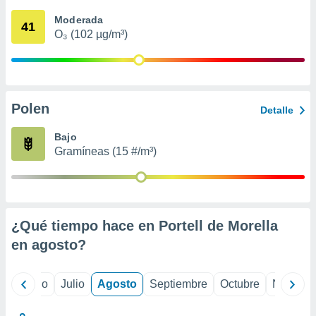
 seleccionar
o.
Moderada
41
O₃ (102 µg/m³)
calización
precisa e
ión mediante
, publicidad
Polen
Detalle
dos,
 publicidad
Bajo
,
Gramíneas (15 #/m³)
ón de
 desarrollo
s.
tros 1199
ios
¿Qué tiempo hace en Portell de Morella
en
agosto
?
yo
Junio
Julio
Agosto
Septiembre
Octubre
Noviemb