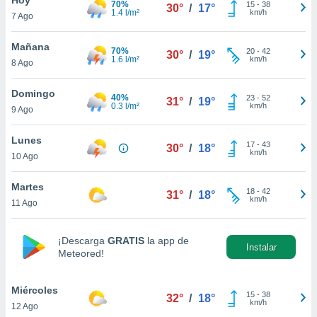
70%
15
-
38
30°
/
17°
1.4 l/m²
km/h
7 Ago
do en
 mismo.
sultar más
Mañana
70%
20
-
42
30°
/
19°
 en nuestra
1.6 l/m²
km/h
8 Ago
 Cookies
y
ualquier
Domingo
40%
23
-
52
31°
/
19°
0.3 l/m²
km/h
9 Ago
ento
 botón
ación de
Lunes
17
-
43
30°
/
18°
kies
km/h
10 Ago
 disponible
e nuestra
Martes
18
-
42
.
31°
/
18°
km/h
11 Ago
IVAMENTE,
¡Descarga
GRATIS
la app de
Instalar
Meteored!
as
 a cookies
Miércoles
 no aceptar
15
-
38
32°
/
18°
km/h
12 Ago
ón de