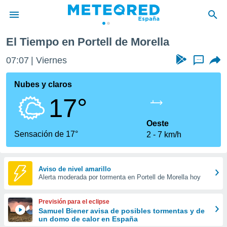
El Tiempo en Portell de Morella
privacidad
07:07
Viernes
...
o de
tiempo.com)
borado por
Nubes y claros
es para
17°
ue la
 que se
e calidad.
Oeste
eder a este
Sensación de 17°
2
7 km/h
ediante las
opciones:
ookies y
Aviso de nivel amarillo
Alerta moderada por tormenta en Portell de Morella hoy
e forma
d digital
Previsión para el eclipse
ada, basada
Samuel Biener avisa de posibles tormentas y de
un domo de calor en España
mación