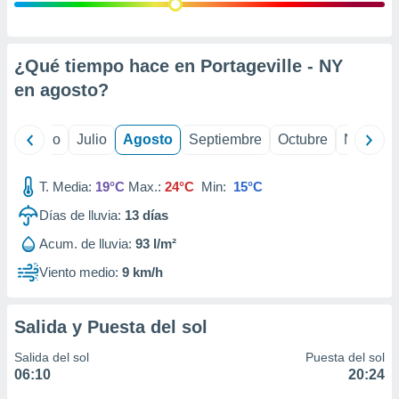
 seleccionar
o.
calización
precisa e
¿Qué tiempo hace en Portageville - NY
ión mediante
en
agosto
?
, publicidad
yo
Junio
Julio
Agosto
Septiembre
Octubre
Noviemb
dos,
 publicidad
,
T. Media:
19°C
Max.:
24°C
Min:
15°C
ón de
Días de lluvia:
13
días
 desarrollo
s.
Acum. de lluvia:
93 l/m²
tros 1199
Viento medio:
9 km/h
ios
Salida y Puesta del sol
Salida del sol
Puesta del sol
06:10
20:24