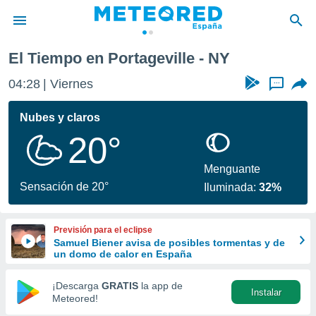
El Tiempo en Portageville - NY
privacidad
04:28
Viernes
...
o de
tiempo.com)
borado por
Nubes y claros
es para
20°
ue la
 que se
e calidad.
Menguante
eder a este
Sensación de 20°
Iluminada:
32%
ediante las
opciones:
Previsión para el eclipse
ookies y
Samuel Biener avisa de posibles tormentas y de
e forma
un domo de calor en España
d digital
¡Descarga
GRATIS
la app de
Instalar
ada, basada
Meteored!
mación