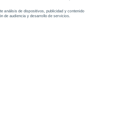
2.9 l/m²
0.2 l/m²
32°
/
19°
29°
/
21°
30°
/
18°
30°
/
17°
e análisis de dispositivos, publicidad y contenido
n de audiencia y desarrollo de servicios.
-
31
km/h
14
-
40
km/h
11
-
30
km/h
9
-
31
km/h
 de agosto
Noreste
2 Bajo
3
-
13 km/h
FPS:
no
Este
4 Medio
3
-
13 km/h
FPS:
6-10
Sureste
5 Medio
2
-
13 km/h
FPS:
6-10
Sur
7 Alto
1
-
14 km/h
FPS:
15-25