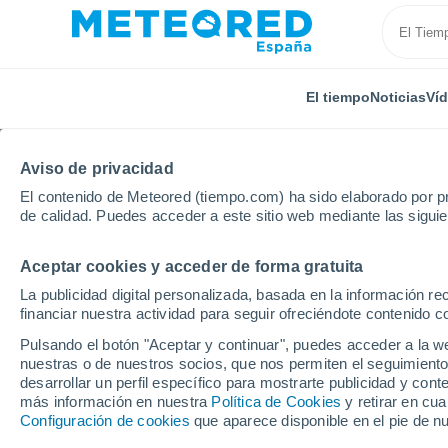
El tiempo
Noticias
Ví
Aviso de privacidad
El contenido de Meteored (tiempo.com) ha sido elaborado por pr
de calidad. Puedes acceder a este sitio web mediante las sigui
Aceptar cookies y acceder de forma gratuita
Inicio
Estados Unidos
Estado de Nueva York
Po
La publicidad digital personalizada, basada en la información r
financiar nuestra actividad para seguir ofreciéndote contenido c
El Tiempo en Port Oran
Pulsando el botón "Aceptar y continuar", puedes acceder a la w
nuestras o de nuestros socios, que nos permiten el seguimiento
09:12
Viernes
desarrollar un perfil específico para mostrarte publicidad y co
más información en nuestra
Política de Cookies
y retirar en cu
Configuración de cookies
que aparece disponible en el pie de n
Nubes y claros