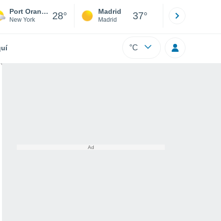
Port Orange
Madrid
Barcelona
28°
37°
New York
Madrid
Barcelona
°C
uí