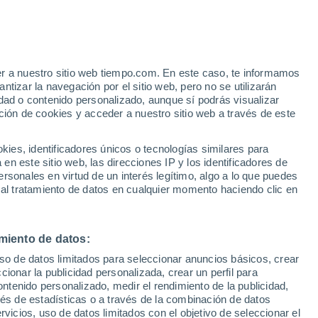
Aviso de nivel amarillo
Alerta moderada por altas
temperaturas en Port Orange hoy
er a nuestro sitio web tiempo.com. En este caso, te informamos
h
tizar la navegación por el sitio web, pero no se utilizarán
dad o contenido personalizado, aunque sí podrás visualizar
ción de cookies y acceder a nuestro sitio web a través de este
es, identificadores únicos o tecnologías similares para
n este sitio web, las direcciones IP y los identificadores de
rsonales en virtud de un interés legítimo, algo a lo que puedes
 lluvia
Radar de lluvia
Satélites
Modelos
 al tratamiento de datos en cualquier momento haciendo clic en
miento de datos:
Lunes
Martes
Miércoles
Jueves
uso de datos limitados para seleccionar anuncios básicos, crear
10 Ago
11 Ago
12 Ago
13 Ago
ccionar la publicidad personalizada, crear un perfil para
ontenido personalizado, medir el rendimiento de la publicidad,
vés de estadísticas o a través de la combinación de datos
rvicios, uso de datos limitados con el objetivo de seleccionar el
90%
60%