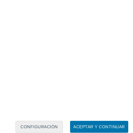
Calendario lunar
Lun
Mar
Mié
Jue
Vie
Sáb
Dom
7
8
9
10
11
12
13
14
15
16
17
18
19
20
CONFIGURACIÓN
ACEPTAR Y CONTINUAR