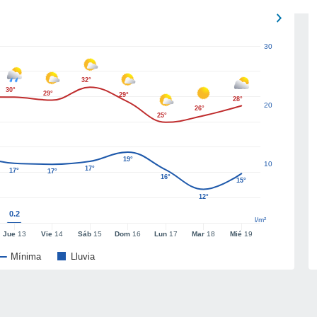
30
32°
30°
29°
29°
28°
20
26°
25°
19°
10
17°
17°
17°
16°
15°
12°
0.2
l/m²
Jue
13
Vie
14
Sáb
15
Dom
16
Lun
17
Mar
18
Mié
19
Mínima
Lluvia