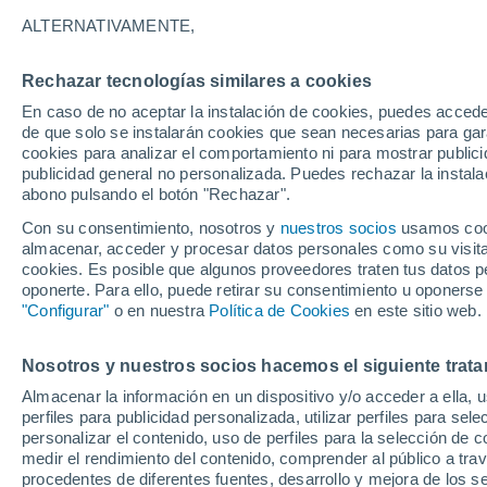
26°
ALTERNATIVAMENTE,
Rechazar tecnologías similares a cookies
Noreste
En caso de no aceptar la instalación de cookies, puedes acced
Sensación de 28°
3
-
13 km/
de que solo se instalarán cookies que sean necesarias para garan
cookies para analizar el comportamiento ni para mostrar publici
publicidad general no personalizada. Puedes rechazar la instala
abono pulsando el botón "Rechazar".
Tormentas fuertes
Esta tarde las tormentas dejarán fenómenos
Con su consentimiento, nosotros y
nuestros socios
usamos cooki
adversos en 6 comunidades
almacenar, acceder y procesar datos personales como su visita e
cookies. Es posible que algunos proveedores traten tus datos pe
El Tiempo 1 - 7 días
Por horas
Actualidad
Mapa de
oponerte. Para ello, puede retirar su consentimiento u oponerse
"Configurar"
o en nuestra
Política de Cookies
en este sitio web.
Nosotros y nuestros socios hacemos el siguiente trata
Mañana
Domingo
Hoy
Almacenar la información en un dispositivo y/o acceder a ella, 
8 Ago
9 Ago
7 Ago
perfiles para publicidad personalizada, utilizar perfiles para sele
personalizar el contenido, uso de perfiles para la selección de c
medir el rendimiento del contenido, comprender al público a tra
procedentes de diferentes fuentes, desarrollo y mejora de los se
90%
60%
90%