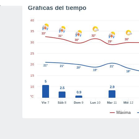
Gráficas del tiempo
40
35
33°
32°
31°
30°
30°
29°
30
25
20
21°
21°
21°
20°
19°
18°
15
5
10
2.9
2.5
0.9
°C
Vie
7
Sáb
8
Dom
9
Lun
10
Mar
11
Mié
12
Máxima