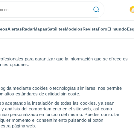
deos
Alertas
Radar
Mapas
Satélites
Modelos
Revista
Foro
El mundo
Esq
ofesionales para garantizar que la información que se ofrece es
entes opciones:
rt Orange
ecogida mediante cookies o tecnologías similares, nos permite
on altos estándares de calidad sin coste.
ge - NY
eb aceptando la instalación de todas las cookies, ya sean
 y análisis del comportamiento en el sitio web, así como
...
ntenido personalizado en función del mismo. Puedes consultar
alquier momento el consentimiento pulsando el botón
Por horas
uestra página web.
Calor Húmedo Sofocante en las
próximas horas