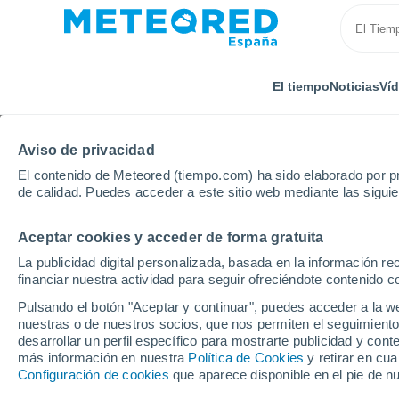
El tiempo
Noticias
Ví
Aviso de privacidad
El contenido de Meteored (tiempo.com) ha sido elaborado por pr
de calidad. Puedes acceder a este sitio web mediante las sigui
Aceptar cookies y acceder de forma gratuita
Inicio
Finlandia
Satakunta
Pori
La publicidad digital personalizada, basada en la información r
financiar nuestra actividad para seguir ofreciéndote contenido c
El Tiempo en Pori
Pulsando el botón "Aceptar y continuar", puedes acceder a la w
nuestras o de nuestros socios, que nos permiten el seguimiento
07:05
Viernes
desarrollar un perfil específico para mostrarte publicidad y co
más información en nuestra
Política de Cookies
y retirar en cu
Configuración de cookies
que aparece disponible en el pie de n
Lluvia débil