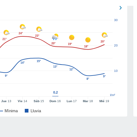
30
24°
23°
21°
20°
20°
19°
20
18°
15°
14°
13°
12°
10
9°
9°
8°
0.2
l/m²
Jue
13
Vie
14
Sáb
15
Dom
16
Lun
17
Mar
18
Mié
19
Mínima
Lluvia