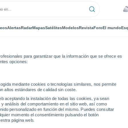
deos
Alertas
Radar
Mapas
Satélites
Modelos
Revista
Foro
El mundo
Esq
ofesionales para garantizar que la información que se ofrece es
entes opciones:
ecogida mediante cookies o tecnologías similares, nos permite
on altos estándares de calidad sin coste.
eb aceptando la instalación de todas las cookies, ya sean
 y análisis del comportamiento en el sitio web, así como
...
ntenido personalizado en función del mismo. Puedes consultar
alquier momento el consentimiento pulsando el botón
Por horas
uestra página web.
Cielos cubiertos en las próximas
horas