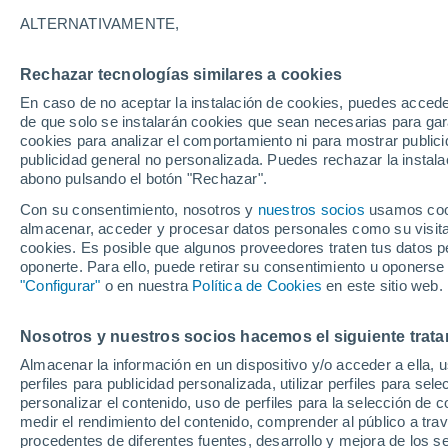
14°
ALTERNATIVAMENTE,
Rechazar tecnologías similares a cookies
80%
En caso de no aceptar la instalación de cookies, puedes acced
Sensación de 14°
1 l/m²
de que solo se instalarán cookies que sean necesarias para garan
cookies para analizar el comportamiento ni para mostrar publici
publicidad general no personalizada. Puedes rechazar la instala
abono pulsando el botón "Rechazar".
Previsión para el eclipse
Samuel Biener avisa de posibles tormentas y
Con su consentimiento, nosotros y
nuestros socios
usamos cooki
un domo de calor en España
almacenar, acceder y procesar datos personales como su visita e
cookies. Es posible que algunos proveedores traten tus datos pe
El Tiempo 1 - 7 días
Por horas
Radar de lluvia
Act
oponerte. Para ello, puede retirar su consentimiento u oponerse
"Configurar"
o en nuestra
Política de Cookies
en este sitio web.
Nosotros y nuestros socios hacemos el siguiente trata
Mañana
Domingo
Hoy
Almacenar la información en un dispositivo y/o acceder a ella, 
8 Ago
9 Ago
7 Ago
perfiles para publicidad personalizada, utilizar perfiles para sele
personalizar el contenido, uso de perfiles para la selección de c
medir el rendimiento del contenido, comprender al público a tra
procedentes de diferentes fuentes, desarrollo y mejora de los se
90%