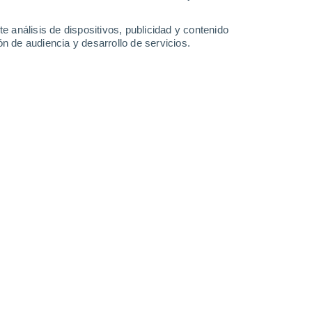
4.9 l/m²
1.3 l/m²
19°
/
14°
17°
/
12°
16°
/
10°
21°
/
9°
e análisis de dispositivos, publicidad y contenido
n de audiencia y desarrollo de servicios.
-
39
km/h
24
-
55
km/h
20
-
45
km/h
14
-
33
km/h
Oeste
0 Bajo
16
-
30 km/h
FPS:
no
Oeste
0 Bajo
18
-
35 km/h
FPS:
no
uboso
Oeste
1 Bajo
17
-
35 km/h
FPS:
no
Noroeste
2 Bajo
20
-
44 km/h
FPS:
no