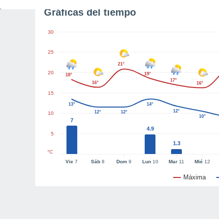
Gráficas del tiempo
30
25
21°
20
19°
18°
17°
16°
16°
15
13°
14°
12°
12°
12°
10
10°
7
4.9
5
1.3
°C
Vie
7
Sáb
8
Dom
9
Lun
10
Mar
11
Mié
12
Máxima