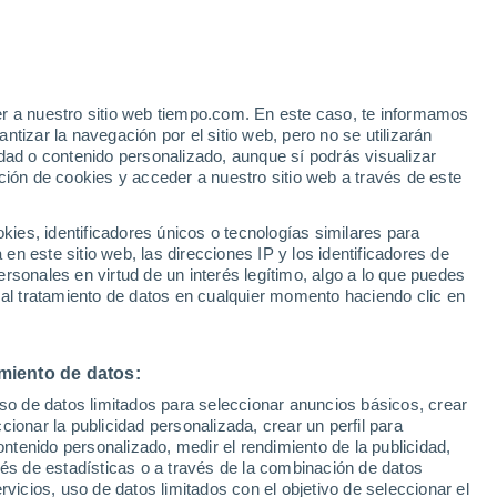
Aviso de nivel amarillo
Alerta moderada por viento en Pori
hoy
er a nuestro sitio web tiempo.com. En este caso, te informamos
tizar la navegación por el sitio web, pero no se utilizarán
dad o contenido personalizado, aunque sí podrás visualizar
ción de cookies y acceder a nuestro sitio web a través de este
 de
es, identificadores únicos o tecnologías similares para
n este sitio web, las direcciones IP y los identificadores de
rsonales en virtud de un interés legítimo, algo a lo que puedes
ualidad
Mapa de lluvia
Satélites
Modelos
 al tratamiento de datos en cualquier momento haciendo clic en
miento de datos:
Lunes
Martes
Miércoles
Jueves
uso de datos limitados para seleccionar anuncios básicos, crear
10 Ago
11 Ago
12 Ago
13 Ago
ccionar la publicidad personalizada, crear un perfil para
ontenido personalizado, medir el rendimiento de la publicidad,
vés de estadísticas o a través de la combinación de datos
rvicios, uso de datos limitados con el objetivo de seleccionar el
90%
80%