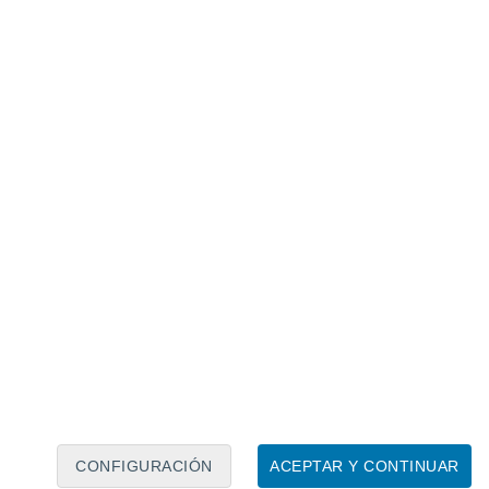
Calendario lunar
Lun
Mar
Mié
Jue
Vie
Sáb
Dom
7
8
9
10
11
12
13
14
15
16
17
18
19
20
CONFIGURACIÓN
ACEPTAR Y CONTINUAR