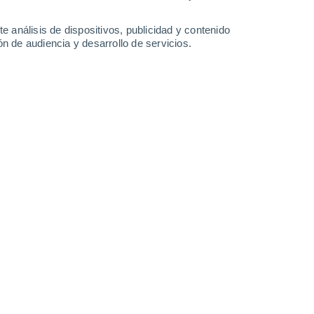
0.2 l/m²
0.2 l/m²
35°
/
24°
35°
/
24°
35°
/
23°
36°
/
24°
e análisis de dispositivos, publicidad y contenido
n de audiencia y desarrollo de servicios.
-
35
km/h
9
-
37
km/h
10
-
37
km/h
11
-
43
km/h
osto
Suroeste
0 Bajo
3
-
13 km/h
FPS:
no
Suroeste
1 Bajo
4
-
12 km/h
FPS:
no
Suroeste
2 Bajo
1
-
13 km/h
FPS:
no
Noreste
5 Medio
5
-
23 km/h
FPS:
6-10