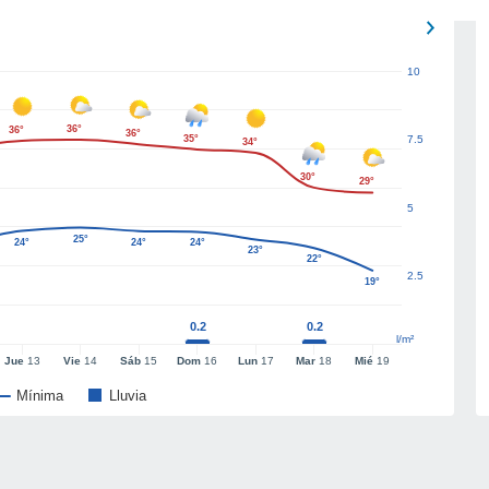
10
36°
36°
36°
35°
7.5
34°
30°
29°
5
25°
24°
24°
24°
23°
22°
2.5
19°
0.2
0.2
l/m²
Jue
13
Vie
14
Sáb
15
Dom
16
Lun
17
Mar
18
Mié
19
Mínima
Lluvia