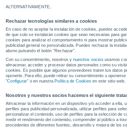
25°
ALTERNATIVAMENTE,
Rechazar tecnologías similares a cookies
Suroeste
En caso de no aceptar la instalación de cookies, puedes acced
Sensación de 26°
3
-
13 km/
de que solo se instalarán cookies que sean necesarias para garan
cookies para analizar el comportamiento ni para mostrar publici
publicidad general no personalizada. Puedes rechazar la instala
abono pulsando el botón "Rechazar".
Previsión para el eclipse
Samuel Biener avisa de posibles tormentas y
Con su consentimiento, nosotros y
nuestros socios
usamos cooki
un domo de calor en España
almacenar, acceder y procesar datos personales como su visita e
cookies. Es posible que algunos proveedores traten tus datos pe
El Tiempo 1 - 7 días
Por horas
Actualidad
Mapa d
oponerte. Para ello, puede retirar su consentimiento u oponerse
"Configurar"
o en nuestra
Política de Cookies
en este sitio web.
Nosotros y nuestros socios hacemos el siguiente trata
Mañana
Domingo
Hoy
Almacenar la información en un dispositivo y/o acceder a ella, 
8 Ago
9 Ago
7 Ago
perfiles para publicidad personalizada, utilizar perfiles para sele
personalizar el contenido, uso de perfiles para la selección de c
medir el rendimiento del contenido, comprender al público a tra
procedentes de diferentes fuentes, desarrollo y mejora de los se
60%
60%
60%