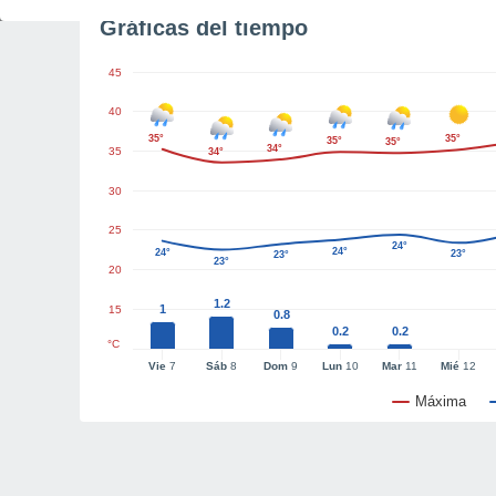
Gráficas del tiempo
45
40
35°
35°
35°
35°
34°
35
34°
30
25
24°
24°
24°
23°
23°
23°
20
1.2
1
15
0.8
0.2
0.2
°C
Vie
7
Sáb
8
Dom
9
Lun
10
Mar
11
Mié
12
Máxima