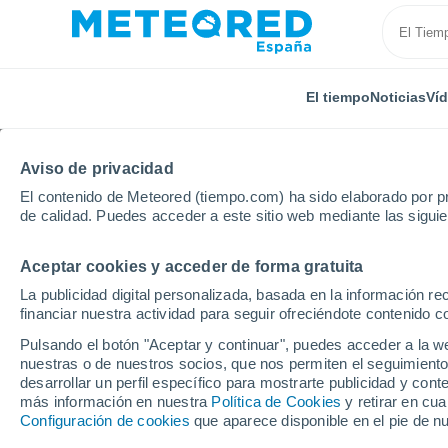
El tiempo
Noticias
Ví
Aviso de privacidad
El contenido de Meteored (tiempo.com) ha sido elaborado por pr
de calidad. Puedes acceder a este sitio web mediante las sigui
Aceptar cookies y acceder de forma gratuita
Inicio
Francia
Córcega
Alta Córcega
Popol
La publicidad digital personalizada, basada en la información r
financiar nuestra actividad para seguir ofreciéndote contenido c
El Tiempo en Popolasc
Pulsando el botón "Aceptar y continuar", puedes acceder a la w
nuestras o de nuestros socios, que nos permiten el seguimiento
07:24
Viernes
desarrollar un perfil específico para mostrarte publicidad y co
más información en nuestra
Política de Cookies
y retirar en cu
Configuración de cookies
que aparece disponible en el pie de n
Soleado