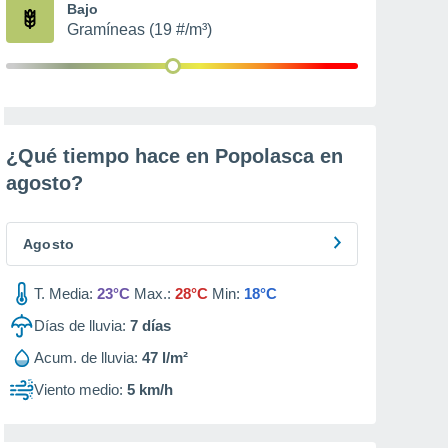
Bajo
Gramíneas (19 #/m³)
¿Qué tiempo hace en Popolasca en
agosto
?
Agosto
T. Media:
23°C
Max.:
28°C
Min:
18°C
Días de lluvia:
7
días
Acum. de lluvia:
47 l/m²
Viento medio:
5 km/h