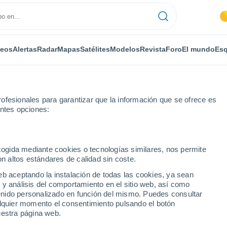
deos
Alertas
Radar
Mapas
Satélites
Modelos
Revista
Foro
El mundo
Esq
ofesionales para garantizar que la información que se ofrece es
entes opciones:
asca
ecogida mediante cookies o tecnologías similares, nos permite
on altos estándares de calidad sin coste.
a
eb aceptando la instalación de todas las cookies, ya sean
 y análisis del comportamiento en el sitio web, así como
...
ntenido personalizado en función del mismo. Puedes consultar
alquier momento el consentimiento pulsando el botón
Por horas
uestra página web.
Intervalos nubosos en las
próximas horas