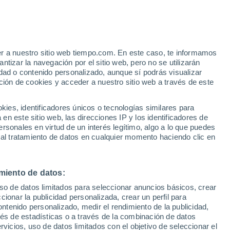
Aviso de nivel naranja
Alerta importante por altas
temperaturas en Popolasca hoy
er a nuestro sitio web tiempo.com. En este caso, te informamos
h
tizar la navegación por el sitio web, pero no se utilizarán
dad o contenido personalizado, aunque sí podrás visualizar
ción de cookies y acceder a nuestro sitio web a través de este
 de
es, identificadores únicos o tecnologías similares para
n este sitio web, las direcciones IP y los identificadores de
rsonales en virtud de un interés legítimo, algo a lo que puedes
e nubosidad
Radar de lluvia
Satélites
Modelos
 al tratamiento de datos en cualquier momento haciendo clic en
miento de datos:
Lunes
Martes
Miércoles
Jueves
uso de datos limitados para seleccionar anuncios básicos, crear
10 Ago
11 Ago
12 Ago
13 Ago
ccionar la publicidad personalizada, crear un perfil para
ontenido personalizado, medir el rendimiento de la publicidad,
vés de estadísticas o a través de la combinación de datos
rvicios, uso de datos limitados con el objetivo de seleccionar el
60%
70%