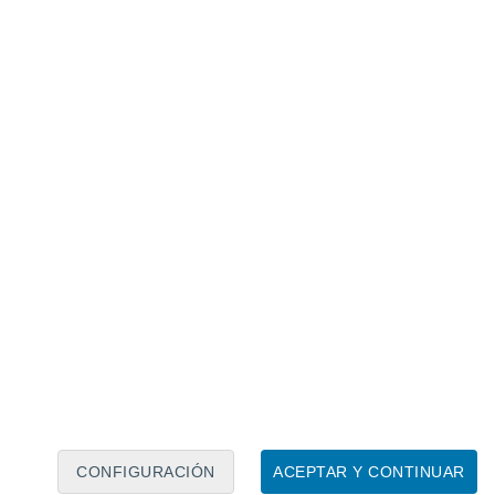
Calendario lunar
Lun
Mar
Mié
Jue
Vie
Sáb
Dom
7
8
9
10
11
12
13
14
15
16
17
18
19
20
CONFIGURACIÓN
ACEPTAR Y CONTINUAR