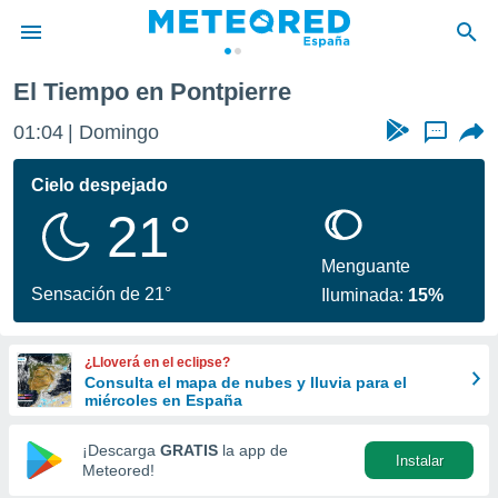
El Tiempo en Pontpierre
privacidad
01:04
Domingo
...
o de
tiempo.com)
borado por
Cielo despejado
es para
21°
ue la
 que se
e calidad.
Menguante
eder a este
Sensación de 21°
Iluminada:
15%
ediante las
opciones:
¿Lloverá en el eclipse?
ookies y
Consulta el mapa de nubes y lluvia para el
e forma
miércoles en España
d digital
¡Descarga
GRATIS
la app de
Instalar
ada, basada
Meteored!
mación