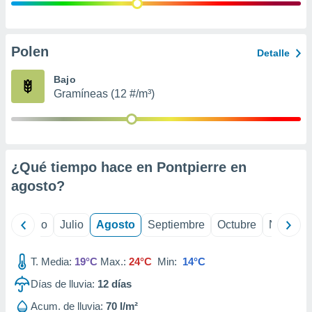
 seleccionar
o.
calización
precisa e
Polen
Detalle
ión mediante
Bajo
, publicidad
Gramíneas (12 #/m³)
dos,
 publicidad
,
ón de
¿Qué tiempo hace en Pontpierre en
 desarrollo
s.
agosto
?
tros 1199
ios
yo
Junio
Julio
Agosto
Septiembre
Octubre
Noviemb
T. Media:
19°C
Max.:
24°C
Min:
14°C
Días de lluvia:
12
días
Acum. de lluvia:
70 l/m²