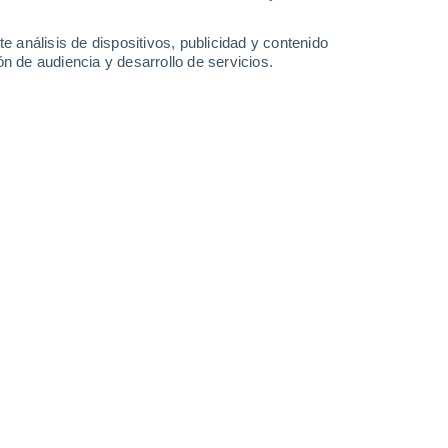
31°
/
17°
30°
/
17°
33°
/
18°
38°
/
18°
e análisis de dispositivos, publicidad y contenido
n de audiencia y desarrollo de servicios.
-
31
km/h
11
-
29
km/h
11
-
25
km/h
7
-
30
km/h
sto
Noroeste
0 Bajo
10
-
18 km/h
FPS:
no
Norte
0 Bajo
7
-
17 km/h
FPS:
no
Norte
0 Bajo
4
-
8 km/h
FPS:
no
Norte
0 Bajo
5
-
11 km/h
FPS:
no