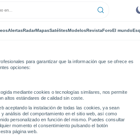
deos
Alertas
Radar
Mapas
Satélites
Modelos
Revista
Foro
El mundo
Esq
ofesionales para garantizar que la información que se ofrece es
entes opciones:
ecogida mediante cookies o tecnologías similares, nos permite
on altos estándares de calidad sin coste.
eb aceptando la instalación de todas las cookies, ya sean
 y análisis del comportamiento en el sitio web, así como
...
ntenido personalizado en función del mismo. Puedes consultar
alquier momento el consentimiento pulsando el botón
Por horas
uestra página web.
Intervalos nubosos en las
próximas horas