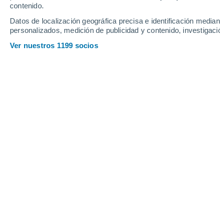
contenido.
28°
/
12°
31°
/
14°
24°
/
11°
Datos de localización geográfica precisa e identificación mediant
personalizados, medición de publicidad y contenido, investigació
10
-
25
km/h
7
-
19
km/h
15
10
-
24
km/h
Ver nuestros 1199 socios
El tiempo en Pontavert hoy
, 7 de ago
Cielo despejado
14°
02:00
Sensación T.
14°
Cielo despejado
13°
03:00
Sensación T.
13°
Cielo despejado
12°
05:00
Sensación T.
12°
Nubes y claros
14°
08:00
Sensación T.
14°