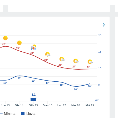
20
38°
35°
15
33°
28°
25°
24°
24°
10
20°
19°
18°
17°
5
16°
16°
14°
1.1
l/m²
Jue
13
Vie
14
Sáb
15
Dom
16
Lun
17
Mar
18
Mié
19
Mínima
Lluvia