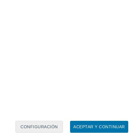
Calendario lunar
Lun
Mar
Mié
Jue
Vie
Sáb
Dom
7
8
9
10
11
12
13
14
15
16
17
18
19
20
CONFIGURACIÓN
ACEPTAR Y CONTINUAR