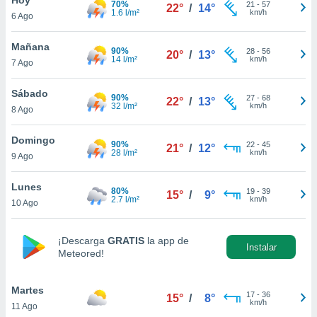
70%
21
-
57
22°
/
14°
1.6 l/m²
km/h
6 Ago
do en
 mismo.
sultar más
Mañana
90%
28
-
56
20°
/
13°
 en nuestra
14 l/m²
km/h
7 Ago
 Cookies
y
ualquier
Sábado
90%
27
-
68
22°
/
13°
32 l/m²
km/h
8 Ago
ento
 botón
ación de
Domingo
90%
22
-
45
21°
/
12°
kies
28 l/m²
km/h
9 Ago
 disponible
e nuestra
Lunes
80%
19
-
39
.
15°
/
9°
2.7 l/m²
km/h
10 Ago
IVAMENTE,
¡Descarga
GRATIS
la app de
Instalar
Meteored!
as
 a cookies
Martes
 no aceptar
17
-
36
15°
/
8°
km/h
11 Ago
ón de