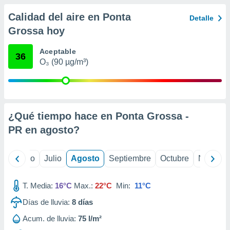
 seleccionar
o.
Calidad del aire en Ponta
Detalle
calización
Grossa hoy
precisa e
ión mediante
Aceptable
36
O₃ (90 µg/m³)
, publicidad
dos,
 publicidad
,
ón de
¿Qué tiempo hace en Ponta Grossa -
 desarrollo
PR en
agosto
?
s.
tros 1199
yo
Junio
Julio
Agosto
Septiembre
Octubre
Noviemb
ios
T. Media:
16°C
Max.:
22°C
Min:
11°C
Días de lluvia:
8
días
Acum. de lluvia:
75 l/m²