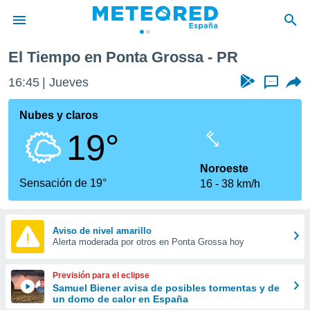
El Tiempo en Ponta Grossa - PR
privacidad
16:45
Jueves
...
o de
tiempo.com)
borado por
Nubes y claros
es para
19°
ue la
 que se
e calidad.
Noroeste
eder a este
Sensación de 19°
16
38 km/h
ediante las
opciones:
ookies y
Aviso de nivel amarillo
Alerta moderada por otros en Ponta Grossa hoy
e forma
d digital
Previsión para el eclipse
ada, basada
Samuel Biener avisa de posibles tormentas y de
un domo de calor en España
mación