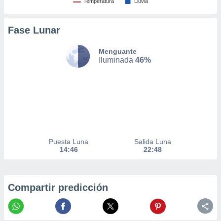
Temperatura
Lluvia
nto,
Fase Lunar
cios
kies,
ores únicos
Menguante
as similares
Iluminada
46%
nar,
rocesar
onales como
 este sitio
recciones IP
ficadores de
 posible
s
Puesta Luna
Salida Luna
 traten tus
14:46
22:48
nales en
 interés
go a lo que
nerte. Para
Compartir predicción
retirar su
ento u
 de datos