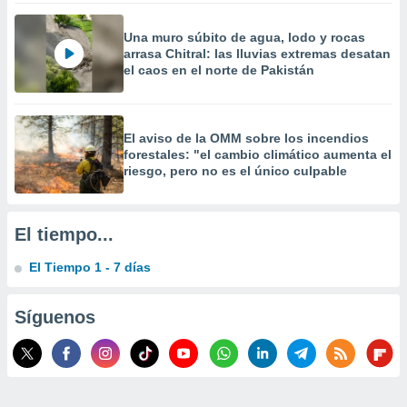
 la
Una muro súbito de agua, lodo y rocas
da, crear un
arrasa Chitral: las lluvias extremas desatan
personalizar
el caos en el norte de Pakistán
o, uso de
a la
e contenido
do, medir el
El aviso de la OMM sobre los incendios
 de la
forestales: "el cambio climático aumenta el
medir el
riesgo, pero no es el único culpable
 del
 comprender
 través de
El tiempo...
s o a través
nación de
El Tiempo 1 - 7 días
edentes de
fuentes,
y mejora de
Síguenos
os, uso de
ados con el
 seleccionar
o.
calización