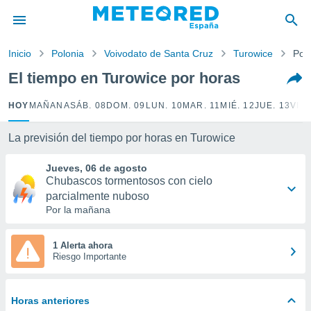
privacidad
o de
Inicio
Polonia
Voivodato de Santa Cruz
Turowice
Por
tiempo.com)
borado por
El tiempo en Turowice por horas
es para
ue la
HOY
MAÑANA
SÁB. 08
DOM. 09
LUN. 10
MAR. 11
MIÉ. 12
JUE. 13
VIE.
 que se
e calidad.
eder a este
La previsión del tiempo por horas en Turowice
ediante las
opciones:
Jueves, 06 de agosto
Chubascos tormentosos con cielo
ookies y
parcialmente nuboso
e forma
Por la mañana
d digital
1 Alerta ahora
ada, basada
Riesgo Importante
mación
ediante
ecnologías
Horas anteriores
nos permite