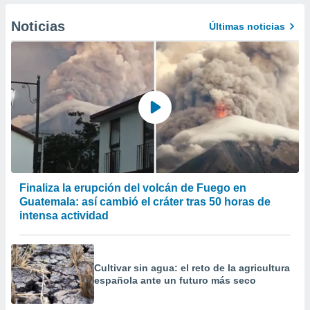
er momento
ic en
Noticias
Últimas noticias
o en
 Cookies
en
eb.
y
socios
el
to de
la
Finaliza la erupción del volcán de Fuego en
 en un
Guatemala: así cambió el cráter tras 50 horas de
 y/o acceder
intensa actividad
 de datos
ara
 anuncios
ar perfiles
Cultivar sin agua: el reto de la agricultura
idad
española ante un futuro más seco
a, utilizar
a