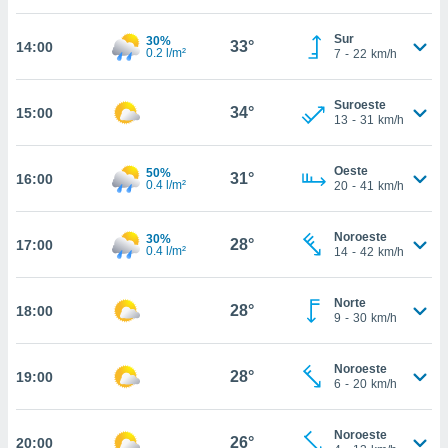
estra
ara seguir
Sur
30%
e contenido
33°
14:00
0.2 l/m²
7
-
22
km/h
stándares
ACEPTAR
sin coste.
Y
Suroeste
CONTINUAR
34°
15:00
 botón
13
-
31
km/h
continuar",
der a la
CONFIGURACIÓN
ndo la
Oeste
50%
31°
16:00
0.4 l/m²
20
-
41
km/h
 de todas
, ya sean
de nuestros
Noroeste
30%
28°
17:00
 nos
0.4 l/m²
14
-
42
km/h
 y análisis
tamiento en
Norte
28°
18:00
9
-
30
km/h
b, así como
un perfil
para
Noroeste
28°
19:00
ublicidad y
6
-
20
km/h
do en
Noroeste
 mismo.
26°
20:00