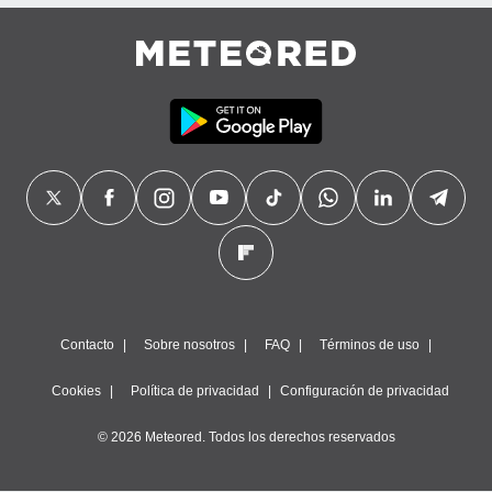
precisa e
ión mediante
, publicidad
dos,
 publicidad
,
ón de
 desarrollo
s.
tros 1199
ios
Contacto
Sobre nosotros
FAQ
Términos de uso
Cookies
Política de privacidad
Configuración de privacidad
© 2026 Meteored. Todos los derechos reservados