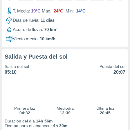
idad
a, utilizar
T. Media:
19°C
Max.:
24°C
Min:
14°C
a
Días de lluvia:
11
días
 la
Acum. de lluvia:
70 l/m²
da, crear un
personalizar
Viento medio:
10 km/h
o, uso de
a la
e contenido
Salida y Puesta del sol
do, medir el
 de la
Salida del sol
Puesta del sol
medir el
05:10
20:07
 del
 comprender
 través de
s o a través
nación de
edentes de
Primera luz
Mediodía
Última luz
fuentes,
04:32
12:39
20:45
y mejora de
os, uso de
Duración del día
14h 56m
ados con el
Tiempo para el amanecer
4h 20m