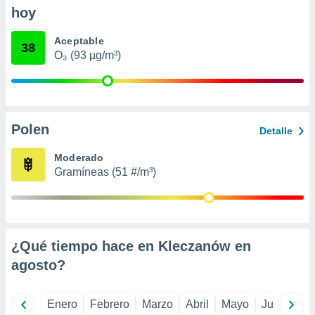
ento u
hoy
 de datos
Aceptable
38
er momento
O₃ (93 µg/m³)
ic en
o en
 Cookies
en
eb.
Polen
Detalle
y
Moderado
socios
el
Gramíneas (51 #/m³)
to de
la
 en un
¿Qué tiempo hace en Kleczanów en
 y/o acceder
agosto
?
 de datos
ara
 anuncios
Enero
Febrero
Marzo
Abril
Mayo
Junio
Ju
ar perfiles