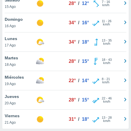
7
-
16
28°
/
12°
km/h
15 Ago
do en
 mismo.
sultar más
Domingo
11
-
26
34°
/
16°
 en nuestra
km/h
16 Ago
 Cookies
y
ualquier
Lunes
13
-
35
34°
/
18°
km/h
17 Ago
ento
 botón
ación de
Martes
18
-
43
28°
/
15°
kies
km/h
18 Ago
 disponible
e nuestra
Miércoles
8
-
21
.
22°
/
14°
km/h
19 Ago
IVAMENTE,
Jueves
22
-
46
28°
/
15°
km/h
20 Ago
as
 a cookies
Viernes
13
-
28
31°
/
18°
km/h
 no aceptar
21 Ago
ón de