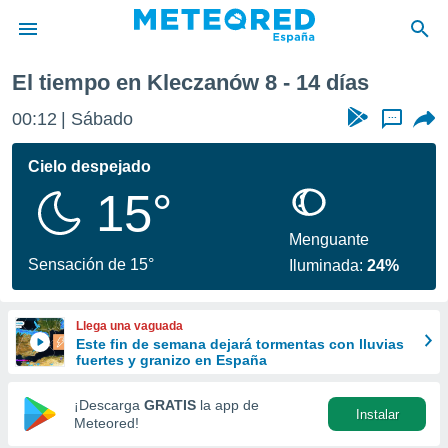
xima semana
El tiempo en Kleczanów 8 - 14 días
privacidad
00:12
Sábado
...
o de
tiempo.com)
borado por
Cielo despejado
es para
15°
ue la
 que se
e calidad.
Menguante
eder a este
Sensación de 15°
Iluminada:
24%
ediante las
opciones:
Llega una vaguada
ookies y
Este fin de semana dejará tormentas con lluvias
e forma
fuertes y granizo en España
d digital
¡Descarga
GRATIS
la app de
Instalar
ada, basada
Meteored!
mación