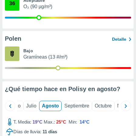
Aceptable
 seleccionar
36
o.
O₃ (90 µg/m³)
calización
precisa e
ión mediante
Polen
, publicidad
Detalle
dos,
Bajo
 publicidad
Gramíneas (13 #/m³)
,
ón de
 desarrollo
s.
¿Qué tiempo hace en Polisy en
agosto
?
tros 1199
ios
yo
Junio
Julio
Agosto
Septiembre
Octubre
Noviemb
T. Media:
19°C
Max.:
25°C
Min:
14°C
Días de lluvia:
11
días