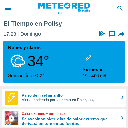
El Tiempo en Polisy
privacidad
17:23
Domingo
...
o de
tiempo.com)
borado por
Nubes y claros
es para
34°
ue la
 que se
e calidad.
Suroeste
eder a este
Sensación de 32°
19
40 km/h
ediante las
opciones:
ookies y
Aviso de nivel amarillo
Alerta moderada por tormenta en Polisy hoy
e forma
d digital
Calor extremo y tormentas
ada, basada
Se avecinan siete días de calor extremo que
derivará en tormentas fuertes
mación