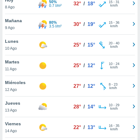
50%
15
-
31
32°
/
18°
0.7 l/m²
km/h
8 Ago
do en
 mismo.
sultar más
Mañana
80%
15
-
36
30°
/
19°
 en nuestra
3.5 l/m²
km/h
9 Ago
 Cookies
y
ualquier
Lunes
20
-
40
25°
/
15°
km/h
10 Ago
ento
 botón
ación de
Martes
10
-
24
25°
/
12°
kies
km/h
11 Ago
 disponible
e nuestra
Miércoles
8
-
23
.
27°
/
12°
km/h
12 Ago
IVAMENTE,
Jueves
10
-
29
28°
/
14°
km/h
13 Ago
as
 a cookies
Viernes
16
-
35
22°
/
13°
km/h
 no aceptar
14 Ago
ón de