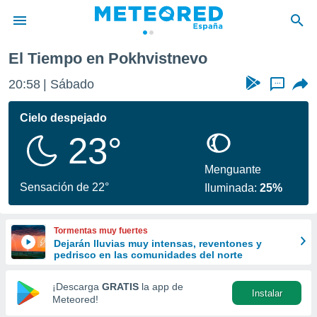
El Tiempo en Pokhvistnevo
privacidad
20:58
Sábado
...
o de
tiempo.com)
borado por
Cielo despejado
es para
23°
ue la
 que se
e calidad.
Menguante
eder a este
Sensación de 22°
Iluminada:
25%
ediante las
opciones:
Tormentas muy fuertes
ookies y
Dejarán lluvias muy intensas, reventones y
e forma
pedrisco en las comunidades del norte
d digital
¡Descarga
GRATIS
la app de
Instalar
ada, basada
Meteored!
mación