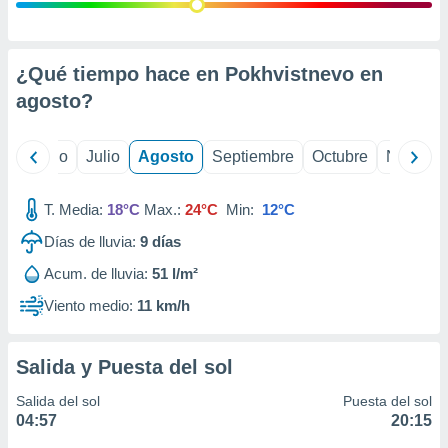
 seleccionar
o.
calización
precisa e
¿Qué tiempo hace en Pokhvistnevo en
ión mediante
agosto
?
, publicidad
yo
Junio
Julio
Agosto
Septiembre
Octubre
Noviemb
dos,
 publicidad
,
T. Media:
18°C
Max.:
24°C
Min:
12°C
ón de
Días de lluvia:
9
días
 desarrollo
s.
Acum. de lluvia:
51 l/m²
tros 1199
Viento medio:
11 km/h
ios
Salida y Puesta del sol
Salida del sol
Puesta del sol
04:57
20:15