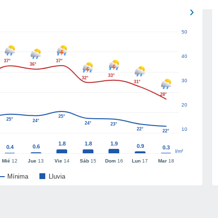
50
40
37°
37°
36°
33°
32°
30
31°
28°
20
25°
25°
24°
24°
23°
22°
10
22°
1.8
1.8
1.9
0.9
0.6
0.4
0.3
l/m²
Mié
12
Jue
13
Vie
14
Sáb
15
Dom
16
Lun
17
Mar
18
Mínima
Lluvia