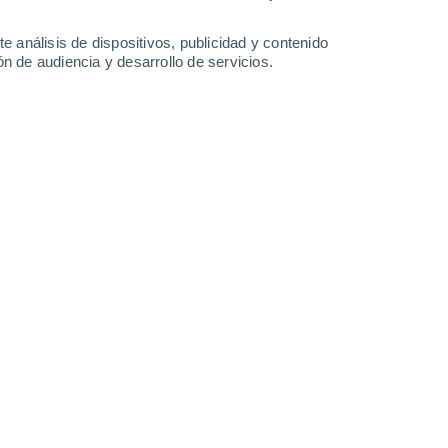
0.8 l/m²
1 l/m²
0.4 l/m²
34°
/
23°
35°
/
24°
35°
/
24°
37°
/
25°
e análisis de dispositivos, publicidad y contenido
n de audiencia y desarrollo de servicios.
-
24
km/h
14
-
36
km/h
13
-
32
km/h
14
-
41
km/h
 - SC hoy
, 6 de agosto
Sur
3 Medio
8
-
22 km/h
FPS:
6-10
Sur
1 Bajo
10
-
23 km/h
FPS:
no
uboso
Sur
0 Bajo
8
-
21 km/h
FPS:
no
Sur
0 Bajo
4
-
15 km/h
FPS:
no