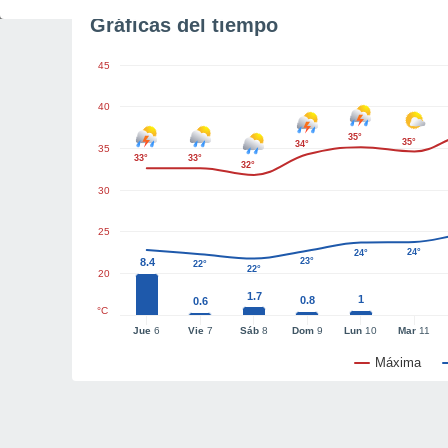
Gráficas del tiempo
45
40
35°
35°
34°
35
33°
33°
32°
30
25
24°
24°
8.4
23°
22°
22°
20
1.7
1
0.8
0.6
°C
Jue
6
Vie
7
Sáb
8
Dom
9
Lun
10
Mar
11
Máxima