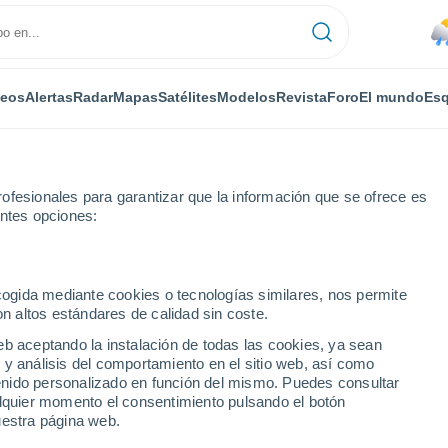
deos
Alertas
Radar
Mapas
Satélites
Modelos
Revista
Foro
El mundo
Esq
ofesionales para garantizar que la información que se ofrece es
entes opciones:
 Poinsett Range
ecogida mediante cookies o tecnologías similares, nos permite
on altos estándares de calidad sin coste.
Poinsett Range - SC
eb aceptando la instalación de todas las cookies, ya sean
 y análisis del comportamiento en el sitio web, así como
...
ntenido personalizado en función del mismo. Puedes consultar
alquier momento el consentimiento pulsando el botón
Por horas
uestra página web.
Lluvias débiles en las próximas
horas