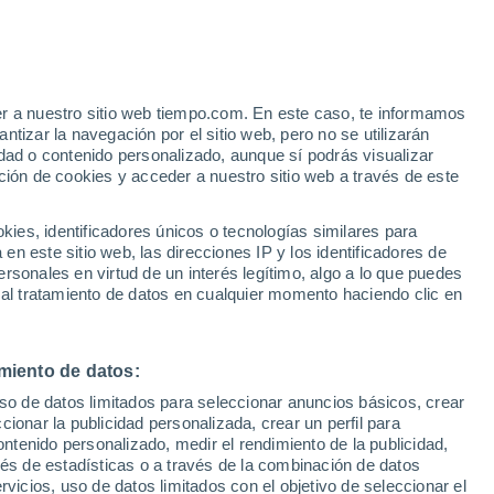
er a nuestro sitio web tiempo.com. En este caso, te informamos
tizar la navegación por el sitio web, pero no se utilizarán
dad o contenido personalizado, aunque sí podrás visualizar
ción de cookies y acceder a nuestro sitio web a través de este
 de
es, identificadores únicos o tecnologías similares para
n este sitio web, las direcciones IP y los identificadores de
rsonales en virtud de un interés legítimo, algo a lo que puedes
ualidad
Mapa de lluvia
Satélites
Modelos
 al tratamiento de datos en cualquier momento haciendo clic en
miento de datos:
omingo
Lunes
Martes
Miércoles
uso de datos limitados para seleccionar anuncios básicos, crear
9 Ago
10 Ago
11 Ago
12 Ago
ccionar la publicidad personalizada, crear un perfil para
ontenido personalizado, medir el rendimiento de la publicidad,
vés de estadísticas o a través de la combinación de datos
rvicios, uso de datos limitados con el objetivo de seleccionar el
70%
80%
70%