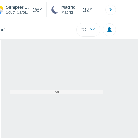
Sumpter Poinsett Range
Madrid
Barcelona
26°
32°
South Carolina
Madrid
Barcelona
°C
uí