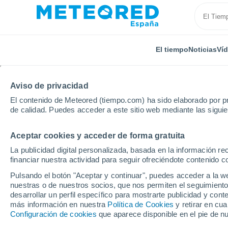
El tiempo
Noticias
Ví
Aviso de privacidad
El contenido de Meteored (tiempo.com) ha sido elaborado por pr
de calidad. Puedes acceder a este sitio web mediante las sigui
Aceptar cookies y acceder de forma gratuita
Inicio
Estados Unidos
Carolina del Sur
Sumpter
La publicidad digital personalizada, basada en la información r
financiar nuestra actividad para seguir ofreciéndote contenido c
El Tiempo en Sumpter 
Pulsando el botón "Aceptar y continuar", puedes acceder a la w
nuestras o de nuestros socios, que nos permiten el seguimiento
17:27
Jueves
desarrollar un perfil específico para mostrarte publicidad y co
más información en nuestra
Política de Cookies
y retirar en cu
Configuración de cookies
que aparece disponible en el pie de n
Lluvia débil