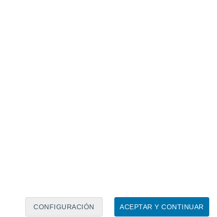
Calendario lunar
Lun
Mar
Mié
Jue
Vie
Sáb
Dom
6
7
8
9
10
11
12
13
14
15
16
17
18
19
CONFIGURACIÓN
ACEPTAR Y CONTINUAR