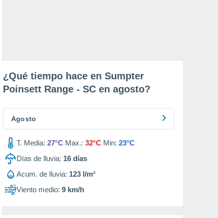
¿Qué tiempo hace en Sumpter
Poinsett Range - SC en
agosto
?
Agosto
T. Media:
27°C
Max.:
32°C
Min:
23°C
Días de lluvia:
16
días
Acum. de lluvia:
123 l/m²
Viento medio:
9 km/h