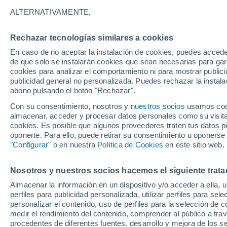
25°
ALTERNATIVAMENTE,
Rechazar tecnologías similares a cookies
60%
En caso de no aceptar la instalación de cookies, puedes acced
Sensación de 26°
0.7 l/m²
de que solo se instalarán cookies que sean necesarias para garan
cookies para analizar el comportamiento ni para mostrar publici
publicidad general no personalizada. Puedes rechazar la instala
abono pulsando el botón "Rechazar".
Previsión para el eclipse
Samuel Biener avisa de posibles tormentas y
Con su consentimiento, nosotros y
nuestros socios
usamos cooki
un domo de calor en España
almacenar, acceder y procesar datos personales como su visita e
cookies. Es posible que algunos proveedores traten tus datos pe
El Tiempo 1 - 7 días
Por horas
Radar de lluvia
Act
oponerte. Para ello, puede retirar su consentimiento u oponerse
"Configurar"
o en nuestra
Política de Cookies
en este sitio web.
Nosotros y nuestros socios hacemos el siguiente trata
Mañana
Sábado
D
Hoy
Almacenar la información en un dispositivo y/o acceder a ella, 
7 Ago
8 Ago
6 Ago
perfiles para publicidad personalizada, utilizar perfiles para sele
personalizar el contenido, uso de perfiles para la selección de c
medir el rendimiento del contenido, comprender al público a tra
procedentes de diferentes fuentes, desarrollo y mejora de los se
60%
80%
90%