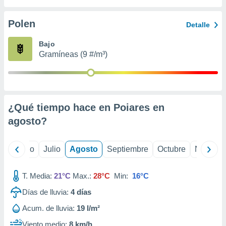
 seleccionar
o.
Polen
Detalle
calización
precisa e
Bajo
ión mediante
Gramíneas (9 #/m³)
, publicidad
dos,
 publicidad
,
¿Qué tiempo hace en Poiares en
ón de
agosto
?
 desarrollo
s.
tros 1199
yo
Junio
Julio
Agosto
Septiembre
Octubre
Noviemb
ios
T. Media:
21°C
Max.:
28°C
Min:
16°C
Días de lluvia:
4
días
Acum. de lluvia:
19 l/m²
Viento medio:
8 km/h