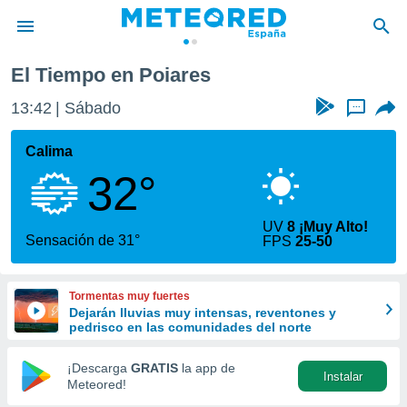
El Tiempo en Poiares
privacidad
13:42
Sábado
...
o de
tiempo.com)
borado por
Calima
es para
32°
ue la
 que se
e calidad.
UV
8 ¡Muy Alto!
eder a este
Sensación de 31°
FPS
25-50
ediante las
opciones:
Tormentas muy fuertes
ookies y
Dejarán lluvias muy intensas, reventones y
e forma
pedrisco en las comunidades del norte
d digital
¡Descarga
GRATIS
la app de
Instalar
ada, basada
Meteored!
mación