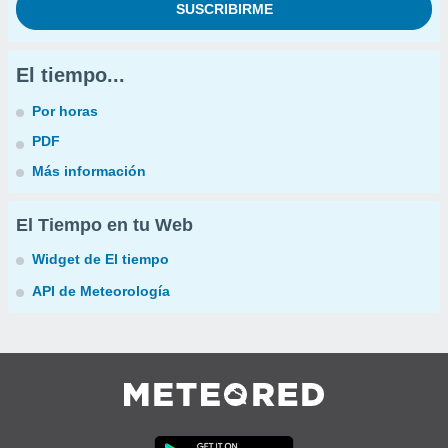
El tiempo...
Por horas
PDF
Más información
El Tiempo en tu Web
Widget de El tiempo
API de Meteorología