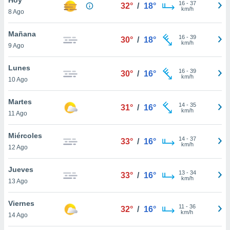
16
-
37
32°
/
18°
km/h
8 Ago
do en
 mismo.
sultar más
Mañana
16
-
39
30°
/
18°
 en nuestra
km/h
9 Ago
 Cookies
y
ualquier
Lunes
16
-
39
30°
/
16°
km/h
10 Ago
ento
 botón
ación de
Martes
14
-
35
31°
/
16°
kies
km/h
11 Ago
 disponible
e nuestra
Miércoles
14
-
37
.
33°
/
16°
km/h
12 Ago
IVAMENTE,
Jueves
13
-
34
33°
/
16°
km/h
13 Ago
as
 a cookies
Viernes
11
-
36
32°
/
16°
km/h
 no aceptar
14 Ago
ón de