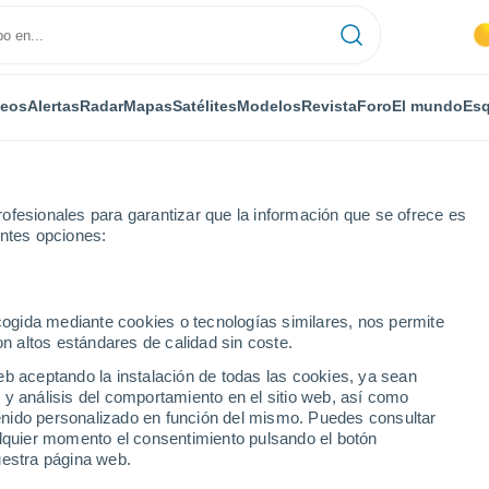
deos
Alertas
Radar
Mapas
Satélites
Modelos
Revista
Foro
El mundo
Esq
ofesionales para garantizar que la información que se ofrece es
entes opciones:
o-Mezzana
ecogida mediante cookies o tecnologías similares, nos permite
on altos estándares de calidad sin coste.
Mezzana
eb aceptando la instalación de todas las cookies, ya sean
 y análisis del comportamiento en el sitio web, así como
...
ntenido personalizado en función del mismo. Puedes consultar
alquier momento el consentimiento pulsando el botón
Por horas
uestra página web.
Calor Húmedo Sofocante en las
próximas horas