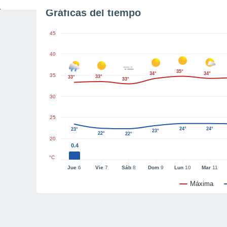
Gráficas del tiempo
45
40
35°
34°
34°
35
33°
33°
33°
30
25
24°
24°
23°
23°
22°
22°
20
0.4
°C
Jue
6
Vie
7
Sáb
8
Dom
9
Lun
10
Mar
11
Máxima