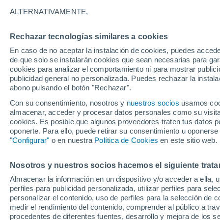
29°
ALTERNATIVAMENTE,
Rechazar tecnologías similares a cookies
Sureste
En caso de no aceptar la instalación de cookies, puedes acced
Sensación de 34°
3
-
11 km/h
de que solo se instalarán cookies que sean necesarias para garan
cookies para analizar el comportamiento ni para mostrar publici
publicidad general no personalizada. Puedes rechazar la instala
abono pulsando el botón "Rechazar".
Predicción
A partir de las 15 horas crecerán tormentas q
Con su consentimiento, nosotros y
nuestros socios
usamos cooki
dejarán lluvias muy fuertes, granizo y revent
almacenar, acceder y procesar datos personales como su visita e
en el este peninsular
cookies. Es posible que algunos proveedores traten tus datos pe
El Tiempo 1 - 7 días
Por horas
Actualidad
Mapa de
oponerte. Para ello, puede retirar su consentimiento u oponerse
"Configurar"
o en nuestra
Política de Cookies
en este sitio web.
Nosotros y nuestros socios hacemos el siguiente trata
Mañana
Sábado
D
Hoy
Almacenar la información en un dispositivo y/o acceder a ella, 
7 Ago
8 Ago
6 Ago
perfiles para publicidad personalizada, utilizar perfiles para sele
personalizar el contenido, uso de perfiles para la selección de c
medir el rendimiento del contenido, comprender al público a tra
procedentes de diferentes fuentes, desarrollo y mejora de los se
60%