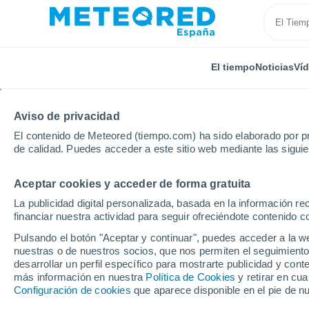
El tiempo
Noticias
Ví
Aviso de privacidad
El contenido de Meteored (tiempo.com) ha sido elaborado por pr
de calidad. Puedes acceder a este sitio web mediante las sigui
Aceptar cookies y acceder de forma gratuita
Inicio
Francia
Córcega
Alta Córcega
Poggi
La publicidad digital personalizada, basada en la información r
financiar nuestra actividad para seguir ofreciéndote contenido c
El Tiempo en Poggio-
Pulsando el botón "Aceptar y continuar", puedes acceder a la w
nuestras o de nuestros socios, que nos permiten el seguimiento
09:07
Jueves
desarrollar un perfil específico para mostrarte publicidad y co
más información en nuestra
Política de Cookies
y retirar en cu
Configuración de cookies
que aparece disponible en el pie de n
Soleado