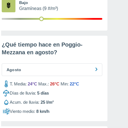
Bajo
Gramíneas (9 #/m³)
¿Qué tiempo hace en Poggio-
Mezzana en
agosto
?
Agosto
T. Media:
24°C
Max.:
26°C
Min:
22°C
Días de lluvia:
5
días
Acum. de lluvia:
25 l/m²
Viento medio:
8 km/h