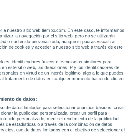
Aviso de nivel naranja
Alerta importante por altas
temperaturas en Poggio-Mezzana
hoy
er a nuestro sitio web tiempo.com. En este caso, te informamos
tizar la navegación por el sitio web, pero no se utilizarán
dad o contenido personalizado, aunque sí podrás visualizar
ción de cookies y acceder a nuestro sitio web a través de este
ue
es, identificadores únicos o tecnologías similares para
ones
n este sitio web, las direcciones IP y los identificadores de
rsonales en virtud de un interés legítimo, algo a lo que puedes
 lluvia
Radar de lluvia
Satélites
Modelos
 al tratamiento de datos en cualquier momento haciendo clic en
miento de datos:
omingo
Lunes
Martes
Miércoles
uso de datos limitados para seleccionar anuncios básicos, crear
9 Ago
10 Ago
11 Ago
12 Ago
ccionar la publicidad personalizada, crear un perfil para
ontenido personalizado, medir el rendimiento de la publicidad,
vés de estadísticas o a través de la combinación de datos
rvicios, uso de datos limitados con el objetivo de seleccionar el