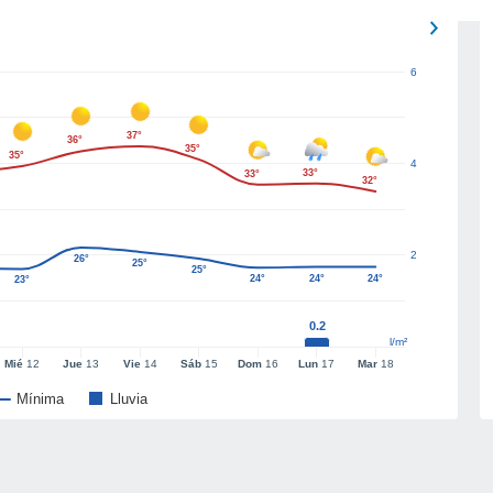
6
37°
36°
35°
35°
4
33°
33°
32°
2
26°
25°
25°
24°
24°
24°
23°
0.2
l/m²
Mié
12
Jue
13
Vie
14
Sáb
15
Dom
16
Lun
17
Mar
18
Mínima
Lluvia