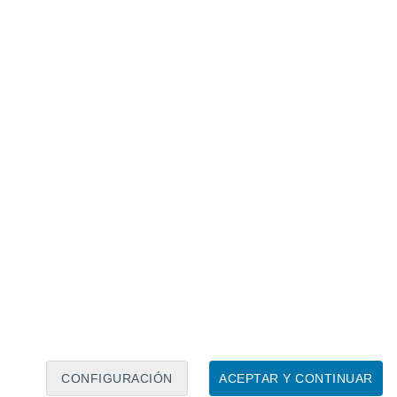
Calendario lunar
Lun
Mar
Mié
Jue
Vie
Sáb
Dom
6
7
8
9
10
11
12
13
14
15
16
17
18
19
CONFIGURACIÓN
ACEPTAR Y CONTINUAR