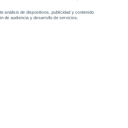
34°
/
23°
35°
/
24°
34°
/
24°
35°
/
23°
e análisis de dispositivos, publicidad y contenido
n de audiencia y desarrollo de servicios.
-
23
km/h
6
-
25
km/h
7
-
24
km/h
11
-
34
km/h
 de agosto
Sureste
2 Bajo
3
-
11 km/h
FPS:
no
Este
3 Medio
4
-
16 km/h
FPS:
6-10
Este
5 Medio
5
-
19 km/h
FPS:
6-10
Este
7 Alto
6
-
21 km/h
FPS:
15-25