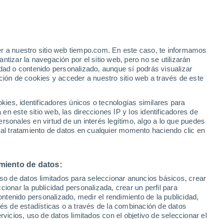
er a nuestro sitio web tiempo.com. En este caso, te informamos
h
tizar la navegación por el sitio web, pero no se utilizarán
dad o contenido personalizado, aunque sí podrás visualizar
ción de cookies y acceder a nuestro sitio web a través de este
 de
es, identificadores únicos o tecnologías similares para
n este sitio web, las direcciones IP y los identificadores de
rsonales en virtud de un interés legítimo, algo a lo que puedes
 temperatura
Radar de lluvia
Satélites
Modelos
 al tratamiento de datos en cualquier momento haciendo clic en
miento de datos:
omingo
Lunes
Martes
Miércoles
uso de datos limitados para seleccionar anuncios básicos, crear
9 Ago
10 Ago
11 Ago
12 Ago
ccionar la publicidad personalizada, crear un perfil para
ontenido personalizado, medir el rendimiento de la publicidad,
vés de estadísticas o a través de la combinación de datos
rvicios, uso de datos limitados con el objetivo de seleccionar el
80%