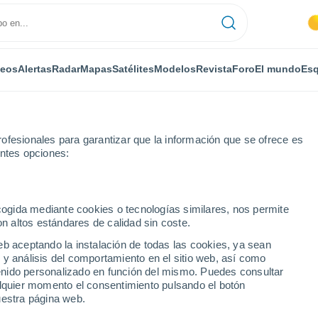
deos
Alertas
Radar
Mapas
Satélites
Modelos
Revista
Foro
El mundo
Esq
ofesionales para garantizar que la información que se ofrece es
entes opciones:
ame
ecogida mediante cookies o tecnologías similares, nos permite
on altos estándares de calidad sin coste.
eb aceptando la instalación de todas las cookies, ya sean
 y análisis del comportamiento en el sitio web, así como
...
ntenido personalizado en función del mismo. Puedes consultar
alquier momento el consentimiento pulsando el botón
Por horas
uestra página web.
Cielos despejados en las
próximas horas