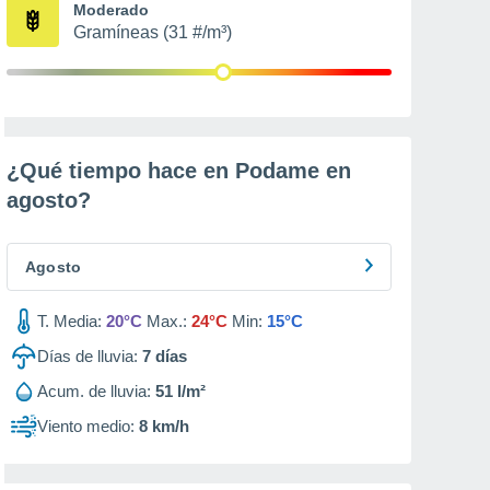
Moderado
Gramíneas (31 #/m³)
¿Qué tiempo hace en Podame en
agosto
?
Agosto
T. Media:
20°C
Max.:
24°C
Min:
15°C
Días de lluvia:
7
días
Acum. de lluvia:
51 l/m²
Viento medio:
8 km/h