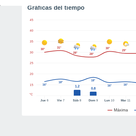
Gráficas del tiempo
45
40
35
31°
30°
30°
29°
30
28°
28°
25
20
18°
18°
15
16°
16°
16°
1.2
0.8
°C
Jue
6
Vie
7
Sáb
8
Dom
9
Lun
10
Mar
11
Máxima