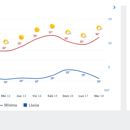
15
37°
36°
35°
34°
33°
10
32°
30°
5
20°
19°
18°
16°
16°
16°
16°
l/m²
Mié
12
Jue
13
Vie
14
Sáb
15
Dom
16
Lun
17
Mar
18
Mínima
Lluvia