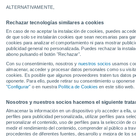
28°
ALTERNATIVAMENTE,
Rechazar tecnologías similares a cookies
Noroeste
En caso de no aceptar la instalación de cookies, puedes acced
Sensación de 28°
9
-
27 km/
de que solo se instalarán cookies que sean necesarias para garan
cookies para analizar el comportamiento ni para mostrar publici
publicidad general no personalizada. Puedes rechazar la instala
abono pulsando el botón "Rechazar".
Previsión para el eclipse
Samuel Biener avisa de posibles tormentas y
Con su consentimiento, nosotros y
nuestros socios
usamos cooki
un domo de calor en España
almacenar, acceder y procesar datos personales como su visita e
cookies. Es posible que algunos proveedores traten tus datos pe
El Tiempo 1 - 7 días
Por horas
Actualidad
Mapa de
oponerte. Para ello, puede retirar su consentimiento u oponerse
"Configurar"
o en nuestra
Política de Cookies
en este sitio web.
Nosotros y nuestros socios hacemos el siguiente trata
Mañana
Sábado
D
Hoy
Almacenar la información en un dispositivo y/o acceder a ella, 
7 Ago
8 Ago
6 Ago
perfiles para publicidad personalizada, utilizar perfiles para sele
personalizar el contenido, uso de perfiles para la selección de c
medir el rendimiento del contenido, comprender al público a tra
procedentes de diferentes fuentes, desarrollo y mejora de los se
70%