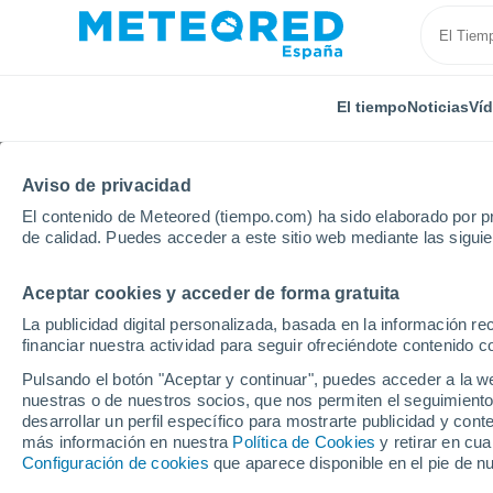
El tiempo
Noticias
Ví
Aviso de privacidad
El contenido de Meteored (tiempo.com) ha sido elaborado por pr
de calidad. Puedes acceder a este sitio web mediante las sigui
Aceptar cookies y acceder de forma gratuita
Inicio
Portugal
Distrito de Viana do Castelo
Pod
La publicidad digital personalizada, basada en la información r
financiar nuestra actividad para seguir ofreciéndote contenido c
El Tiempo en Podame
Pulsando el botón "Aceptar y continuar", puedes acceder a la w
nuestras o de nuestros socios, que nos permiten el seguimiento
18:26
Jueves
desarrollar un perfil específico para mostrarte publicidad y co
más información en nuestra
Política de Cookies
y retirar en cu
Configuración de cookies
que aparece disponible en el pie de n
Soleado