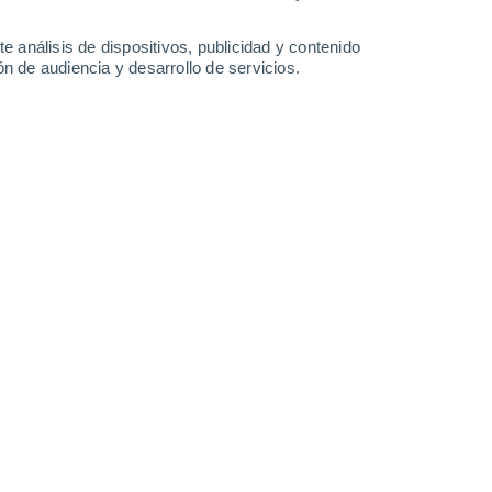
0.8 l/m²
28°
/
18°
30°
/
16°
29°
/
16°
30°
/
16°
e análisis de dispositivos, publicidad y contenido
n de audiencia y desarrollo de servicios.
-
32
km/h
12
-
36
km/h
11
-
34
km/h
9
-
32
km/h
o
Noroeste
3 Medio
°
9
-
28 km/h
FPS:
6-10
Noroeste
2 Bajo
°
9
-
27 km/h
FPS:
no
Noroeste
1 Bajo
°
8
-
25 km/h
FPS:
no
Noroeste
0 Bajo
°
4
-
21 km/h
FPS:
no