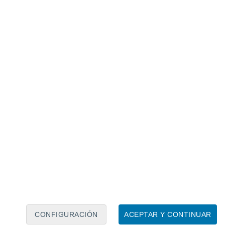
Calendario lunar
Lun
Mar
Mié
Jue
Vie
Sáb
Dom
6
7
8
9
10
11
12
13
14
15
16
17
18
19
CONFIGURACIÓN
ACEPTAR Y CONTINUAR