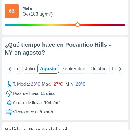
 seleccionar
o.
Mala
66
O₃ (183 µg/m³)
calización
precisa e
ión mediante
, publicidad
¿Qué tiempo hace en Pocantico Hills -
dos,
NY en
agosto
?
 publicidad
,
ón de
yo
Junio
Julio
Agosto
Septiembre
Octubre
Noviemb
 desarrollo
s.
T. Media:
23°C
Max.:
27°C
Min:
20°C
tros 1199
ios
Días de lluvia:
11
días
Acum. de lluvia:
104 l/m²
Viento medio:
9 km/h
Salida y Puesta del sol