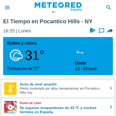
s
El Tiempo en Pocantico Hills - NY
privacidad
16:25
Lunes
...
o de
tiempo.com)
borado por
Nubes y claros
es para
31°
ue la
 que se
e calidad.
Oeste
eder a este
Sensación de 32°
13
33 km/h
ediante las
opciones:
Aviso de nivel amarillo
ookies y
Alerta moderada por altas temperaturas en Pocantico
e forma
Hills hoy
d digital
Domo de calor
ada, basada
Se esperan temperaturas de 43 ºC y noches
tórridas en España
mación