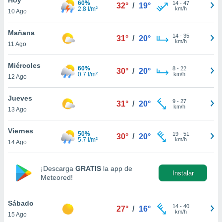
60%
14
-
47
32°
/
19°
2.8 l/m²
km/h
10 Ago
do en
 mismo.
sultar más
Mañana
14
-
35
31°
/
20°
 en nuestra
km/h
11 Ago
 Cookies
y
ualquier
Miércoles
60%
8
-
22
30°
/
20°
0.7 l/m²
km/h
12 Ago
ento
 botón
ación de
Jueves
9
-
27
31°
/
20°
kies
km/h
13 Ago
 disponible
e nuestra
Viernes
50%
19
-
51
.
30°
/
20°
5.7 l/m²
km/h
14 Ago
IVAMENTE,
¡Descarga
GRATIS
la app de
Instalar
Meteored!
as
 a cookies
Sábado
 no aceptar
14
-
40
27°
/
16°
km/h
15 Ago
ón de