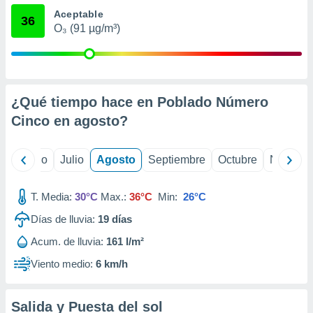
 seleccionar
Aceptable
o.
36
O₃ (91 µg/m³)
calización
precisa e
ión mediante
, publicidad
¿Qué tiempo hace en Poblado Número
dos,
Cinco en
agosto
?
 publicidad
,
ón de
yo
Junio
Julio
Agosto
Septiembre
Octubre
Noviemb
 desarrollo
s.
T. Media:
30°C
Max.:
36°C
Min:
26°C
tros 1199
ios
Días de lluvia:
19
días
Acum. de lluvia:
161 l/m²
Viento medio:
6 km/h
Salida y Puesta del sol