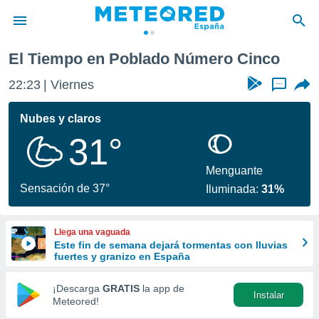
El Tiempo en Poblado Número Cinco
privacidad
22:23
Viernes
...
o de
tiempo.com)
borado por
Nubes y claros
es para
31°
ue la
 que se
e calidad.
Menguante
eder a este
Sensación de 37°
Iluminada:
31%
ediante las
opciones:
Llega una vaguada
ookies y
Este fin de semana dejará tormentas con lluvias
e forma
fuertes y granizo en España
d digital
¡Descarga
GRATIS
la app de
Instalar
ada, basada
Meteored!
mación