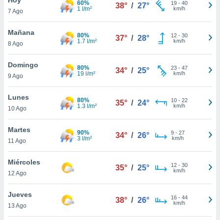
60%
19
-
40
38°
/
27°
1 l/m²
km/h
7 Ago
do en
 mismo.
sultar más
Mañana
80%
12
-
30
37°
/
28°
 en nuestra
1.7 l/m²
km/h
8 Ago
 Cookies
y
ualquier
Domingo
80%
23
-
47
34°
/
25°
19 l/m²
km/h
9 Ago
ento
 botón
ación de
Lunes
80%
10
-
22
35°
/
24°
kies
1.3 l/m²
km/h
10 Ago
 disponible
e nuestra
Martes
90%
9
-
27
.
34°
/
26°
3 l/m²
km/h
11 Ago
IVAMENTE,
Miércoles
12
-
30
35°
/
25°
km/h
12 Ago
as
 a cookies
Jueves
16
-
44
38°
/
26°
km/h
 no aceptar
13 Ago
ón de