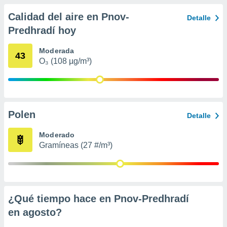
 seleccionar
o.
Calidad del aire en Pnov-
Detalle
calización
Predhradí hoy
precisa e
ión mediante
Moderada
43
O₃ (108 µg/m³)
, publicidad
dos,
 publicidad
,
ón de
Polen
Detalle
 desarrollo
s.
Moderado
Gramíneas (27 #/m³)
tros 1199
ios
¿Qué tiempo hace en Pnov-Predhradí
en
agosto
?