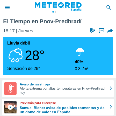
El Tiempo en Pnov-Predhradí
privacidad
18:17
Jueves
...
o de
tiempo.com)
borado por
Lluvia débil
es para
28°
ue la
 que se
e calidad.
40%
eder a este
Sensación de 28°
0.3 l/m²
ediante las
opciones:
Aviso de nivel rojo
ookies y
Alerta extrema por altas temperaturas en Pnov-Predhradí
e forma
hoy
d digital
Previsión para el eclipse
ada, basada
Samuel Biener avisa de posibles tormentas y de
un domo de calor en España
mación