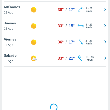
uedes
uestro sitio
Miércoles
9
-
21
30°
/
17°
.com. En
km/h
12 Ago
te
 de que
Jueves
talarán
8
-
21
33°
/
15°
km/h
13 Ago
e sean
para
a
Viernes
8
-
23
36°
/
17°
por el sitio
km/h
14 Ago
o se
cookies para
Sábado
15
-
46
33°
/
21°
km/h
15 Ago
nto ni para
licidad o
ado, aunque
sualizar
general no
ada. Puedes
 instalación
y acceder a
io web a
ste abono