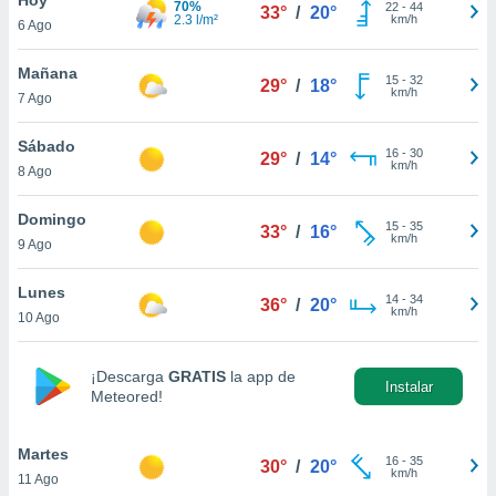
70%
22
-
44
33°
/
20°
2.3 l/m²
km/h
6 Ago
do en
 mismo.
sultar más
Mañana
15
-
32
29°
/
18°
 en nuestra
km/h
7 Ago
 Cookies
y
ualquier
Sábado
16
-
30
29°
/
14°
km/h
8 Ago
ento
 botón
ación de
Domingo
15
-
35
33°
/
16°
kies
km/h
9 Ago
 disponible
e nuestra
Lunes
14
-
34
.
36°
/
20°
km/h
10 Ago
IVAMENTE,
¡Descarga
GRATIS
la app de
Instalar
Meteored!
as
 a cookies
Martes
 no aceptar
16
-
35
30°
/
20°
km/h
11 Ago
ón de