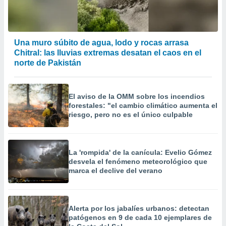
Una muro súbito de agua, lodo y rocas arrasa
Chitral: las lluvias extremas desatan el caos en el
norte de Pakistán
El aviso de la OMM sobre los incendios
forestales: "el cambio climático aumenta el
riesgo, pero no es el único culpable
La 'rompida' de la canícula: Evelio Gómez
desvela el fenómeno meteorológico que
marca el declive del verano
Alerta por los jabalíes urbanos: detectan
patógenos en 9 de cada 10 ejemplares de