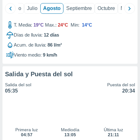
yo
Junio
Julio
Agosto
Septiembre
Octubre
Noviemb
T. Media:
19°C
Max.:
24°C
Min:
14°C
Días de lluvia:
12
días
Acum. de lluvia:
86 l/m²
Viento medio:
9 km/h
Salida y Puesta del sol
Salida del sol
Puesta del sol
05:35
20:34
Primera luz
Mediodía
Última luz
04:57
13:05
21:11