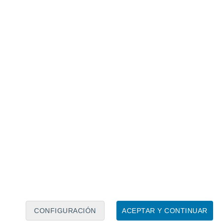
Calendario lunar
Lun
Mar
Mié
Jue
Vie
Sáb
Dom
7
8
9
10
11
12
13
14
15
16
CONFIGURACIÓN
ACEPTAR Y CONTINUAR