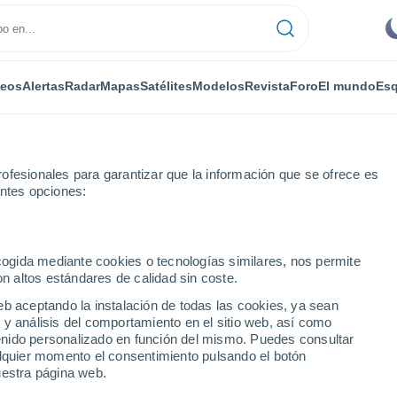
deos
Alertas
Radar
Mapas
Satélites
Modelos
Revista
Foro
El mundo
Esq
ofesionales para garantizar que la información que se ofrece es
entes opciones:
squellec
ecogida mediante cookies o tecnologías similares, nos permite
on altos estándares de calidad sin coste.
ec
eb aceptando la instalación de todas las cookies, ya sean
 y análisis del comportamiento en el sitio web, así como
...
ntenido personalizado en función del mismo. Puedes consultar
alquier momento el consentimiento pulsando el botón
Por horas
uestra página web.
Intervalos nubosos en las
próximas horas