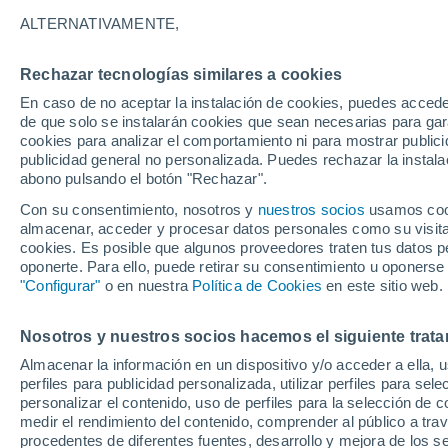
13°
ALTERNATIVAMENTE,
Rechazar tecnologías similares a cookies
Menguant
En caso de no aceptar la instalación de cookies, puedes acced
Iluminada
Sensación de 13°
de que solo se instalarán cookies que sean necesarias para garan
cookies para analizar el comportamiento ni para mostrar publici
publicidad general no personalizada. Puedes rechazar la instala
abono pulsando el botón "Rechazar".
Previsión para el eclipse
Samuel Biener avisa de posibles tormentas y
Con su consentimiento, nosotros y
nuestros socios
usamos cooki
un domo de calor en España
almacenar, acceder y procesar datos personales como su visita e
cookies. Es posible que algunos proveedores traten tus datos pe
El Tiempo 1 - 7 días
Por horas
Actualidad
Mapa d
oponerte. Para ello, puede retirar su consentimiento u oponerse
"Configurar"
o en nuestra
Política de Cookies
en este sitio web.
Nosotros y nuestros socios hacemos el siguiente trata
Mañana
Domingo
Hoy
Almacenar la información en un dispositivo y/o acceder a ella, 
8 Ago
9 Ago
7 Ago
perfiles para publicidad personalizada, utilizar perfiles para sele
personalizar el contenido, uso de perfiles para la selección de c
medir el rendimiento del contenido, comprender al público a tra
procedentes de diferentes fuentes, desarrollo y mejora de los se
30%
50%