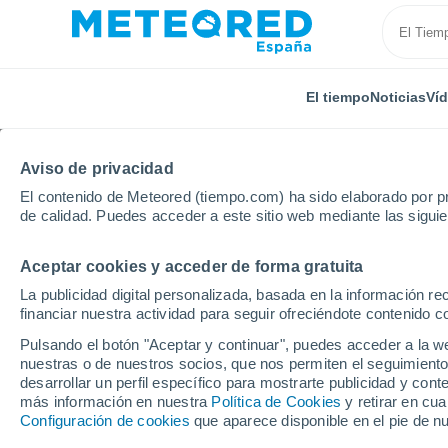
El tiempo
Noticias
Ví
Aviso de privacidad
El contenido de Meteored (tiempo.com) ha sido elaborado por pr
de calidad. Puedes acceder a este sitio web mediante las sigui
Aceptar cookies y acceder de forma gratuita
Inicio
Francia
Bretaña
Costas de Armor
Plu
La publicidad digital personalizada, basada en la información r
financiar nuestra actividad para seguir ofreciéndote contenido c
El Tiempo en Plusquell
Pulsando el botón "Aceptar y continuar", puedes acceder a la w
nuestras o de nuestros socios, que nos permiten el seguimiento
00:39
Viernes
desarrollar un perfil específico para mostrarte publicidad y co
más información en nuestra
Política de Cookies
y retirar en cu
Configuración de cookies
que aparece disponible en el pie de n
Cielo despejado