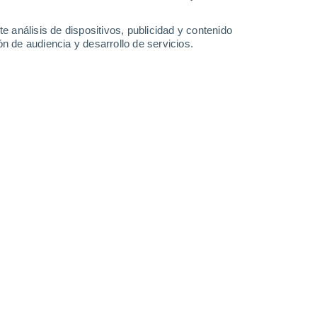
29°
/
15°
32°
/
16°
33°
/
20°
28°
/
16°
e análisis de dispositivos, publicidad y contenido
n de audiencia y desarrollo de servicios.
-
37
km/h
14
-
32
km/h
16
-
37
km/h
15
-
31
km/h
gosto
Noreste
0 Bajo
9
-
16 km/h
FPS:
no
Noreste
0 Bajo
9
-
16 km/h
FPS:
no
Noreste
0 Bajo
8
-
16 km/h
FPS:
no
Noreste
0 Bajo
8
-
14 km/h
FPS:
no