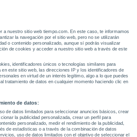
e
er a nuestro sitio web tiempo.com. En este caso, te informamos
:
35%
tizar la navegación por el sitio web, pero no se utilizarán
dad o contenido personalizado, aunque sí podrás visualizar
ción de cookies y acceder a nuestro sitio web a través de este
 de
es, identificadores únicos o tecnologías similares para
n este sitio web, las direcciones IP y los identificadores de
rsonales en virtud de un interés legítimo, algo a lo que puedes
e nubosidad
Radar de lluvia
Satélites
Modelos
 al tratamiento de datos en cualquier momento haciendo clic en
miento de datos:
Lunes
Martes
Miércoles
Jueves
uso de datos limitados para seleccionar anuncios básicos, crear
10 Ago
11 Ago
12 Ago
13 Ago
ccionar la publicidad personalizada, crear un perfil para
ontenido personalizado, medir el rendimiento de la publicidad,
vés de estadísticas o a través de la combinación de datos
rvicios, uso de datos limitados con el objetivo de seleccionar el