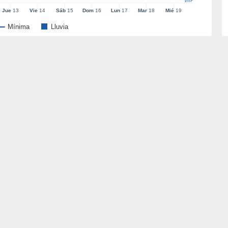
l/m²
Jue
13
Vie
14
Sáb
15
Dom
16
Lun
17
Mar
18
Mié
19
Mínima
Lluvia