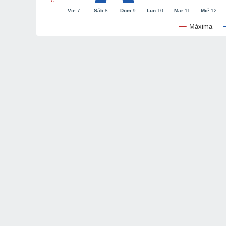
°C
Vie
7
Sáb
8
Dom
9
Lun
10
Mar
11
Mié
12
Máxima