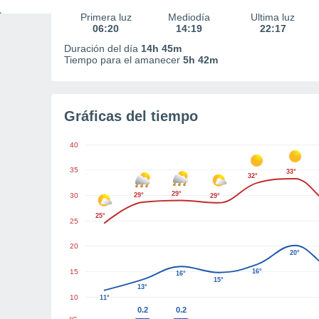
Primera luz
Mediodía
Última luz
06:20
14:19
22:17
Duración del día
14h 45m
Tiempo para el amanecer
5h 42m
Gráficas del tiempo
40
35
33°
32°
29°
30
29°
29°
25°
25
20
20°
15
16°
16°
15°
13°
10
11°
0.2
0.2