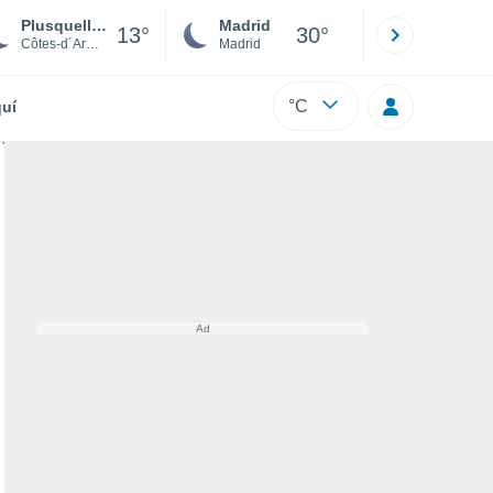
Plusquellec
Madrid
Barcelona
13°
30°
Côtes-d´Armor
Madrid
Barcelona
°C
uí