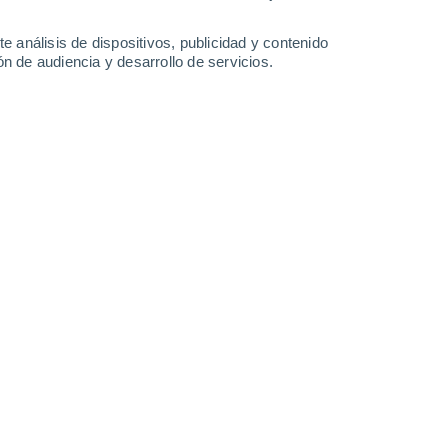
25°
/
14°
25°
/
16°
32°
/
16°
30°
/
19°
e análisis de dispositivos, publicidad y contenido
n de audiencia y desarrollo de servicios.
-
33
km/h
17
-
37
km/h
13
-
25
km/h
12
-
32
km/h
osto
uboso
Norte
3 Medio
12
-
27 km/h
FPS:
6-10
uboso
Norte
4 Medio
12
-
28 km/h
FPS:
6-10
uboso
Norte
4 Medio
11
-
27 km/h
FPS:
6-10
uboso
Norte
4 Medio
11
-
26 km/h
FPS:
6-10