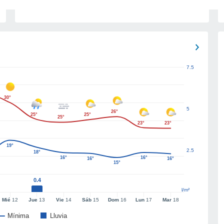
7.5
30°
5
26°
25°
25°
25°
23°
23°
19°
2.5
18°
16°
16°
16°
16°
15°
0.4
l/m²
Mié
12
Jue
13
Vie
14
Sáb
15
Dom
16
Lun
17
Mar
18
Mínima
Lluvia