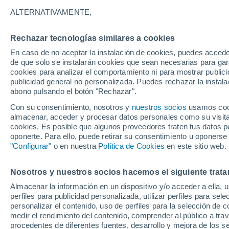
20°
ALTERNATIVAMENTE,
Rechazar tecnologías similares a cookies
Norte
En caso de no aceptar la instalación de cookies, puedes acced
Sensación de 20°
12
-
27 km
de que solo se instalarán cookies que sean necesarias para garan
cookies para analizar el comportamiento ni para mostrar publici
publicidad general no personalizada. Puedes rechazar la instala
abono pulsando el botón "Rechazar".
Previsión para el eclipse
Samuel Biener avisa de posibles tormentas y
Con su consentimiento, nosotros y
nuestros socios
usamos cooki
un domo de calor en España
almacenar, acceder y procesar datos personales como su visita e
cookies. Es posible que algunos proveedores traten tus datos pe
El Tiempo 1 - 7 días
Por horas
Actualidad
Mapa d
oponerte. Para ello, puede retirar su consentimiento u oponerse
"Configurar"
o en nuestra
Política de Cookies
en este sitio web.
Nosotros y nuestros socios hacemos el siguiente trata
Mañana
Sábado
D
Hoy
Almacenar la información en un dispositivo y/o acceder a ella, 
7 Ago
8 Ago
6 Ago
perfiles para publicidad personalizada, utilizar perfiles para sele
personalizar el contenido, uso de perfiles para la selección de c
medir el rendimiento del contenido, comprender al público a tra
procedentes de diferentes fuentes, desarrollo y mejora de los se