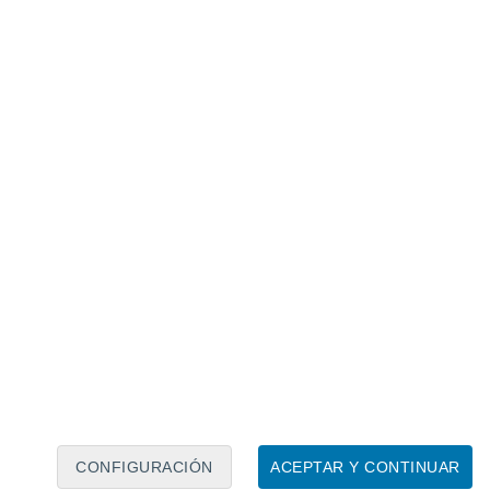
Calendario lunar
Lun
Mar
Mié
Jue
Vie
Sáb
Dom
6
7
8
9
10
11
12
13
14
15
16
17
18
19
CONFIGURACIÓN
ACEPTAR Y CONTINUAR