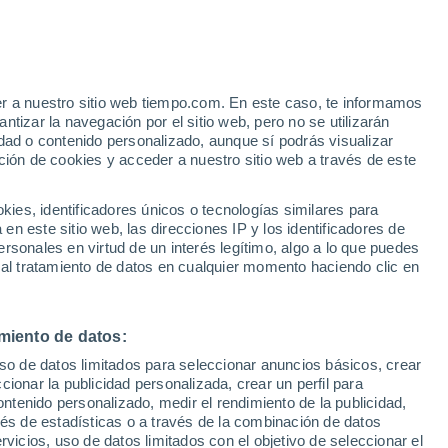
er a nuestro sitio web tiempo.com. En este caso, te informamos
/h
tizar la navegación por el sitio web, pero no se utilizarán
dad o contenido personalizado, aunque sí podrás visualizar
ción de cookies y acceder a nuestro sitio web a través de este
 de
es, identificadores únicos o tecnologías similares para
n este sitio web, las direcciones IP y los identificadores de
rsonales en virtud de un interés legítimo, algo a lo que puedes
e nubosidad
Radar de lluvia
Satélites
Modelos
 al tratamiento de datos en cualquier momento haciendo clic en
miento de datos:
omingo
Lunes
Martes
Miércoles
uso de datos limitados para seleccionar anuncios básicos, crear
9 Ago
10 Ago
11 Ago
12 Ago
ccionar la publicidad personalizada, crear un perfil para
ontenido personalizado, medir el rendimiento de la publicidad,
vés de estadísticas o a través de la combinación de datos
rvicios, uso de datos limitados con el objetivo de seleccionar el