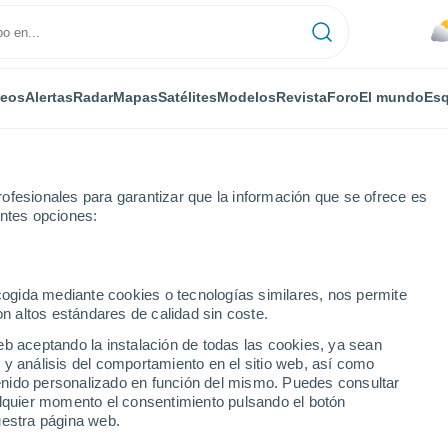
deos
Alertas
Radar
Mapas
Satélites
Modelos
Revista
Foro
El mundo
Esq
ofesionales para garantizar que la información que se ofrece es
entes opciones:
ecogida mediante cookies o tecnologías similares, nos permite
on altos estándares de calidad sin coste.
n
eb aceptando la instalación de todas las cookies, ya sean
 y análisis del comportamiento en el sitio web, así como
...
ntenido personalizado en función del mismo. Puedes consultar
alquier momento el consentimiento pulsando el botón
Por horas
uestra página web.
Cielos nubosos en las próximas
horas