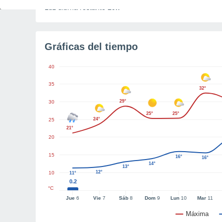
Luz diurna restante
10h
Gráficas del tiempo
40
35
32°
29°
30
25°
25°
24°
25
21°
20
15
16°
16°
14°
13°
12°
10
11°
0.2
°C
Jue
6
Vie
7
Sáb
8
Dom
9
Lun
10
Mar
11
Máxima