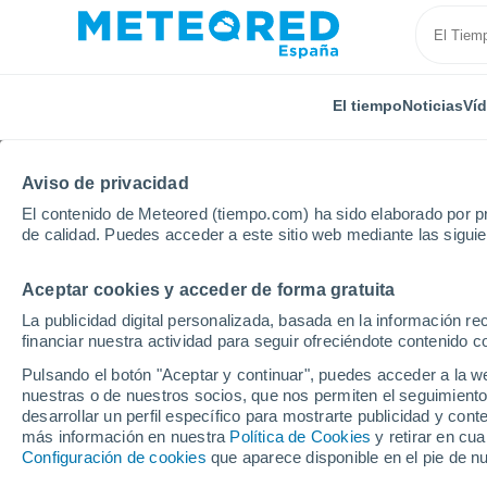
El tiempo
Noticias
Ví
Aviso de privacidad
El contenido de Meteored (tiempo.com) ha sido elaborado por pr
de calidad. Puedes acceder a este sitio web mediante las sigui
Aceptar cookies y acceder de forma gratuita
Inicio
Francia
Bretaña
Finisterre
Plouédern
La publicidad digital personalizada, basada en la información r
financiar nuestra actividad para seguir ofreciéndote contenido c
El Tiempo en Plouéder
Pulsando el botón "Aceptar y continuar", puedes acceder a la w
nuestras o de nuestros socios, que nos permiten el seguimiento
12:22
Jueves
desarrollar un perfil específico para mostrarte publicidad y co
más información en nuestra
Política de Cookies
y retirar en cu
Configuración de cookies
que aparece disponible en el pie de n
Parcialmente nuboso