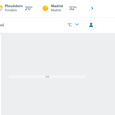
Plouédern
Madrid
Barcelona
20°
32°
Finistère
Madrid
Barcelona
°C
uí