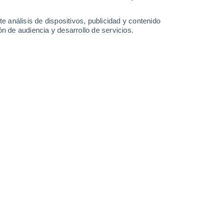
3.5 l/m²
3.4 l/m²
0.2 l/m²
27°
/
19°
26°
/
19°
27°
/
17°
25°
/
18°
e análisis de dispositivos, publicidad y contenido
n de audiencia y desarrollo de servicios.
-
50
km/h
11
-
30
km/h
9
-
23
km/h
9
-
27
km/h
hoy
, 7 de agosto
Suroeste
2 Bajo
9
-
17 km/h
FPS:
no
a
Suroeste
3 Medio
8
-
19 km/h
FPS:
6-10
a
Suroeste
4 Medio
6
-
19 km/h
FPS:
6-10
a
Suroeste
6 Alto
3
-
15 km/h
FPS:
15-25