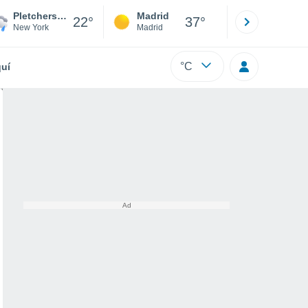
Pletchers Corners
Madrid
Barcelona
22°
37°
New York
Madrid
Barcelona
°C
uí