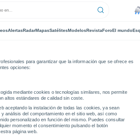
deos
Alertas
Radar
Mapas
Satélites
Modelos
Revista
Foro
El mundo
Esq
ofesionales para garantizar que la información que se ofrece es
entes opciones:
etchers Corners
ecogida mediante cookies o tecnologías similares, nos permite
on altos estándares de calidad sin coste.
 Corners - NY
eb aceptando la instalación de todas las cookies, ya sean
 y análisis del comportamiento en el sitio web, así como
...
ntenido personalizado en función del mismo. Puedes consultar
alquier momento el consentimiento pulsando el botón
Por horas
uestra página web.
Lluvia moderada en las próximas
horas