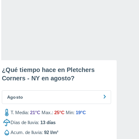
¿Qué tiempo hace en Pletchers
Corners - NY en
agosto
?
Agosto
T. Media:
21°C
Max.:
25°C
Min:
19°C
Días de lluvia:
13
días
Acum. de lluvia:
92 l/m²