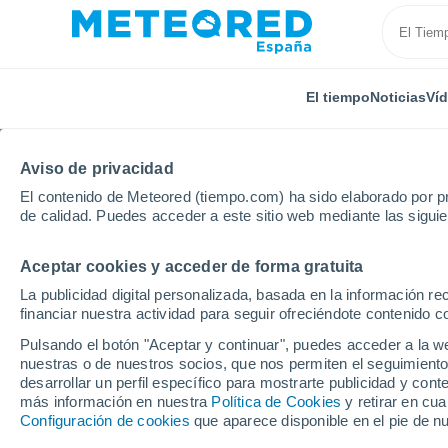
El tiempo
Noticias
Ví
Aviso de privacidad
El contenido de Meteored (tiempo.com) ha sido elaborado por pr
de calidad. Puedes acceder a este sitio web mediante las sigui
Aceptar cookies y acceder de forma gratuita
Inicio
Estados Unidos
Estado de Nueva York
Pl
La publicidad digital personalizada, basada en la información r
financiar nuestra actividad para seguir ofreciéndote contenido c
El Tiempo en Pletchers
Pulsando el botón "Aceptar y continuar", puedes acceder a la w
nuestras o de nuestros socios, que nos permiten el seguimiento
10:29
Viernes
desarrollar un perfil específico para mostrarte publicidad y co
más información en nuestra
Política de Cookies
y retirar en cu
Configuración de cookies
que aparece disponible en el pie de n
Lluvia débil