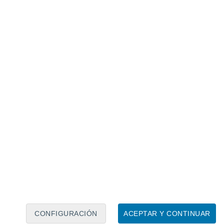
Calendario lunar
Lun
Mar
Mié
Jue
Vie
Sáb
Dom
7
8
9
10
11
12
13
14
15
16
17
18
19
20
CONFIGURACIÓN
ACEPTAR Y CONTINUAR