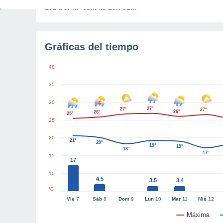
Luz diurna restante
10h 32m
Gráficas del tiempo
40
35
30
27°
27°
27°
26°
26°
25°
25
20
21°
20°
19°
19°
18°
17°
15
17
10
4.5
3.5
3.4
°C
Vie
7
Sáb
8
Dom
9
Lun
10
Mar
11
Mié
12
Máxima