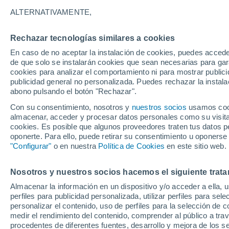
22°
ALTERNATIVAMENTE,
Rechazar tecnologías similares a cookies
60%
En caso de no aceptar la instalación de cookies, puedes acced
Sensación de 20°
2 l/m²
de que solo se instalarán cookies que sean necesarias para garan
cookies para analizar el comportamiento ni para mostrar publici
publicidad general no personalizada. Puedes rechazar la instala
abono pulsando el botón "Rechazar".
Tormentas fuertes
Esta tarde las tormentas dejarán fenómenos
Con su consentimiento, nosotros y
nuestros socios
usamos cooki
adversos en 6 comunidades
almacenar, acceder y procesar datos personales como su visita e
cookies. Es posible que algunos proveedores traten tus datos pe
El Tiempo 1 - 7 días
Por horas
Radar de lluvia
Act
oponerte. Para ello, puede retirar su consentimiento u oponerse
"Configurar"
o en nuestra
Política de Cookies
en este sitio web.
Nosotros y nuestros socios hacemos el siguiente trata
Mañana
Domingo
Hoy
Almacenar la información en un dispositivo y/o acceder a ella, 
8 Ago
9 Ago
7 Ago
perfiles para publicidad personalizada, utilizar perfiles para sele
personalizar el contenido, uso de perfiles para la selección de c
medir el rendimiento del contenido, comprender al público a tra
procedentes de diferentes fuentes, desarrollo y mejora de los se
80%
90%