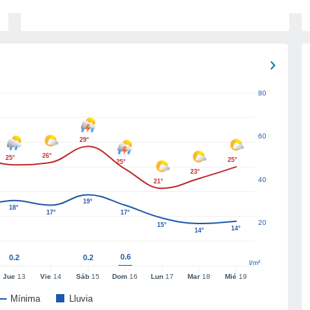
80
60
29°
26°
25°
25°
25°
23°
40
21°
19°
18°
17°
17°
20
15°
14°
14°
0.6
0.2
0.2
l/m²
Jue
13
Vie
14
Sáb
15
Dom
16
Lun
17
Mar
18
Mié
19
Mínima
Lluvia