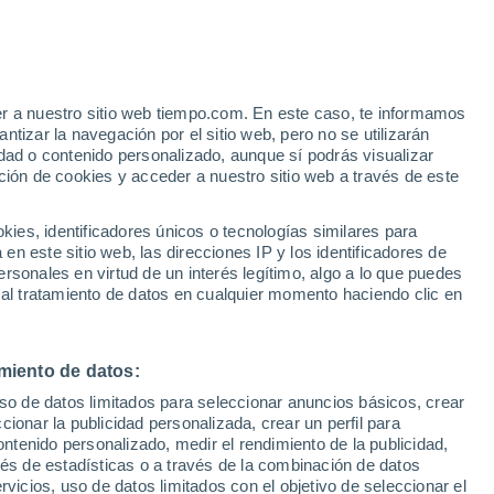
er a nuestro sitio web tiempo.com. En este caso, te informamos
tizar la navegación por el sitio web, pero no se utilizarán
dad o contenido personalizado, aunque sí podrás visualizar
ción de cookies y acceder a nuestro sitio web a través de este
es, identificadores únicos o tecnologías similares para
n este sitio web, las direcciones IP y los identificadores de
rsonales en virtud de un interés legítimo, algo a lo que puedes
ualidad
Mapa de lluvia
Satélites
Modelos
 al tratamiento de datos en cualquier momento haciendo clic en
miento de datos:
Lunes
Martes
Miércoles
Jueves
uso de datos limitados para seleccionar anuncios básicos, crear
10 Ago
11 Ago
12 Ago
13 Ago
ccionar la publicidad personalizada, crear un perfil para
ontenido personalizado, medir el rendimiento de la publicidad,
vés de estadísticas o a través de la combinación de datos
rvicios, uso de datos limitados con el objetivo de seleccionar el
80%
80%
60%