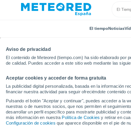
El tiempo
Noticias
Ví
Aviso de privacidad
El contenido de Meteored (tiempo.com) ha sido elaborado por pr
de calidad. Puedes acceder a este sitio web mediante las sigui
Aceptar cookies y acceder de forma gratuita
Inicio
Vietnam
Pleiku
La publicidad digital personalizada, basada en la información r
financiar nuestra actividad para seguir ofreciéndote contenido c
El Tiempo en Pleiku
Pulsando el botón "Aceptar y continuar", puedes acceder a la w
nuestras o de nuestros socios, que nos permiten el seguimiento
12:27
Viernes
desarrollar un perfil específico para mostrarte publicidad y co
más información en nuestra
Política de Cookies
y retirar en cu
Configuración de cookies
que aparece disponible en el pie de n
Lluvia débil