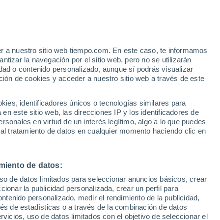
Huracán
Dolphin A 2.533 kms de distancia
er a nuestro sitio web tiempo.com. En este caso, te informamos
tizar la navegación por el sitio web, pero no se utilizarán
dad o contenido personalizado, aunque sí podrás visualizar
ción de cookies y acceder a nuestro sitio web a través de este
 de
es, identificadores únicos o tecnologías similares para
n este sitio web, las direcciones IP y los identificadores de
rsonales en virtud de un interés legítimo, algo a lo que puedes
ualidad
Mapa de lluvia
Satélites
Modelos
 al tratamiento de datos en cualquier momento haciendo clic en
miento de datos:
Lunes
Martes
Miércoles
Jueves
uso de datos limitados para seleccionar anuncios básicos, crear
10 Ago
11 Ago
12 Ago
13 Ago
ccionar la publicidad personalizada, crear un perfil para
ontenido personalizado, medir el rendimiento de la publicidad,
vés de estadísticas o a través de la combinación de datos
rvicios, uso de datos limitados con el objetivo de seleccionar el
90%
90%
90%
90%