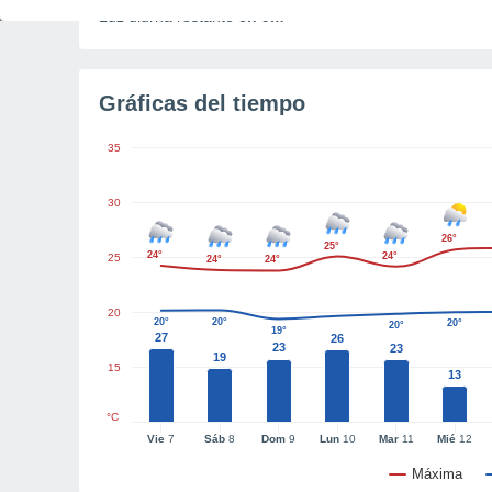
Luz diurna restante
6h 9m
Gráficas del tiempo
35
30
26°
25°
24°
24°
25
24°
24°
20
20°
20°
20°
20°
19°
27
26
23
23
19
15
13
°C
Vie
7
Sáb
8
Dom
9
Lun
10
Mar
11
Mié
12
Máxima