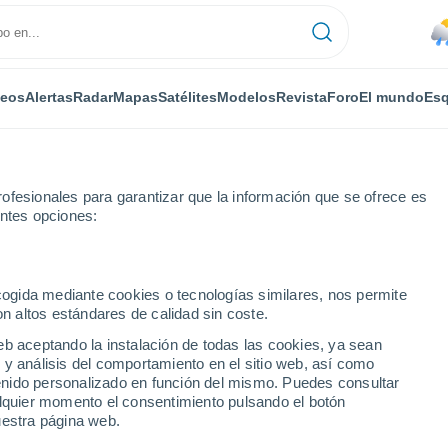
deos
Alertas
Radar
Mapas
Satélites
Modelos
Revista
Foro
El mundo
Esq
ofesionales para garantizar que la información que se ofrece es
entes opciones:
ecogida mediante cookies o tecnologías similares, nos permite
on altos estándares de calidad sin coste.
eb aceptando la instalación de todas las cookies, ya sean
 y análisis del comportamiento en el sitio web, así como
...
ntenido personalizado en función del mismo. Puedes consultar
alquier momento el consentimiento pulsando el botón
Por horas
uestra página web.
Rachas de hasta
62 km/h
en las
próximas horas