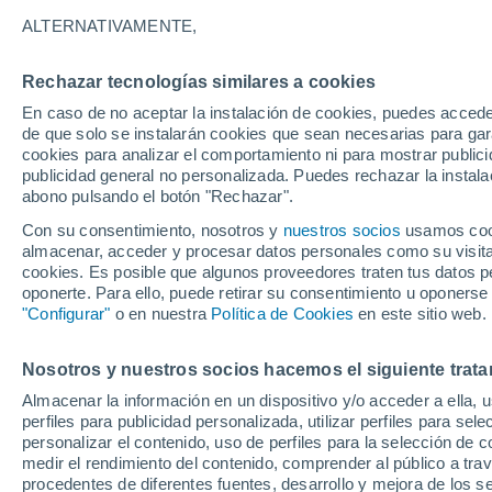
23°
ALTERNATIVAMENTE,
Rechazar tecnologías similares a cookies
90%
En caso de no aceptar la instalación de cookies, puedes acced
Sensación de 22°
0.9 l/m²
de que solo se instalarán cookies que sean necesarias para garan
cookies para analizar el comportamiento ni para mostrar publici
publicidad general no personalizada. Puedes rechazar la instala
abono pulsando el botón "Rechazar".
Previsión para el eclipse
Samuel Biener avisa de posibles tormentas y
Con su consentimiento, nosotros y
nuestros socios
usamos cooki
un domo de calor en España
almacenar, acceder y procesar datos personales como su visita e
cookies. Es posible que algunos proveedores traten tus datos pe
El Tiempo 1 - 7 días
Por horas
Radar de lluvia
Act
oponerte. Para ello, puede retirar su consentimiento u oponerse
"Configurar"
o en nuestra
Política de Cookies
en este sitio web.
Nosotros y nuestros socios hacemos el siguiente trata
Mañana
Domingo
Hoy
Almacenar la información en un dispositivo y/o acceder a ella, 
8 Ago
9 Ago
7 Ago
perfiles para publicidad personalizada, utilizar perfiles para sele
personalizar el contenido, uso de perfiles para la selección de c
medir el rendimiento del contenido, comprender al público a tra
procedentes de diferentes fuentes, desarrollo y mejora de los se
90%
90%
90%