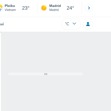
Pleiku
Madrid
Barcelona
23°
24°
Vietnam
Madrid
Barcelona
°C
uí