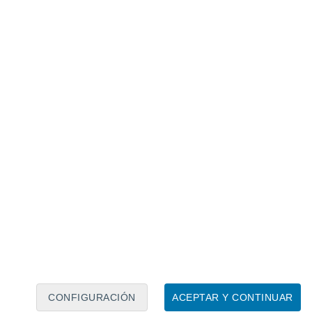
Calendario lunar
Lun
Mar
Mié
Jue
Vie
Sáb
Dom
7
8
9
10
11
12
13
14
15
16
17
18
19
20
CONFIGURACIÓN
ACEPTAR Y CONTINUAR