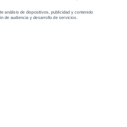
26 l/m²
23 l/m²
13 l/m²
11 l/m²
25°
/
20°
24°
/
20°
26°
/
20°
26°
/
20°
e análisis de dispositivos, publicidad y contenido
n de audiencia y desarrollo de servicios.
-
61
km/h
23
-
52
km/h
24
-
56
km/h
22
-
48
km/h
Oeste
6 Alto
27
-
59 km/h
FPS:
15-25
Oeste
7 Alto
25
-
62 km/h
FPS:
15-25
a
Oeste
5 Medio
21
-
57 km/h
FPS:
6-10
Oeste
4 Medio
21
-
43 km/h
FPS:
6-10