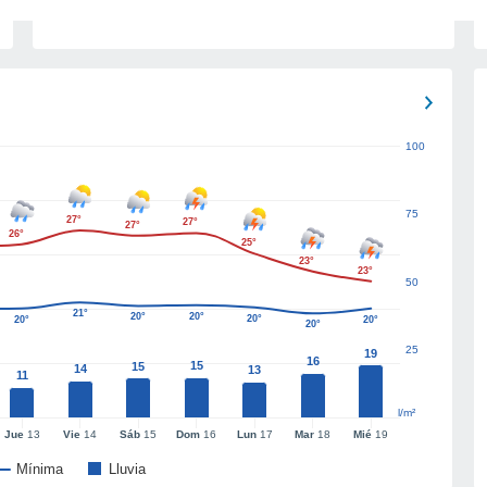
100
75
27°
27°
27°
26°
25°
23°
23°
50
21°
20°
20°
20°
20°
20°
20°
25
19
16
15
15
14
13
11
l/m²
Jue
13
Vie
14
Sáb
15
Dom
16
Lun
17
Mar
18
Mié
19
Mínima
Lluvia