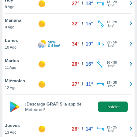
13
-
29
27°
/
13°
km/h
8 Ago
do en
 mismo.
sultar más
Mañana
12
-
28
32°
/
15°
 en nuestra
km/h
9 Ago
 Cookies
y
ualquier
Lunes
50%
22
-
56
34°
/
19°
0.4 l/m²
km/h
10 Ago
ento
 botón
ación de
Martes
16
-
38
26°
/
16°
kies
km/h
11 Ago
 disponible
e nuestra
Miércoles
13
-
25
.
27°
/
11°
km/h
12 Ago
IVAMENTE,
¡Descarga
GRATIS
la app de
Instalar
Meteored!
as
 a cookies
Jueves
 no aceptar
12
-
25
28°
/
14°
km/h
13 Ago
ón de