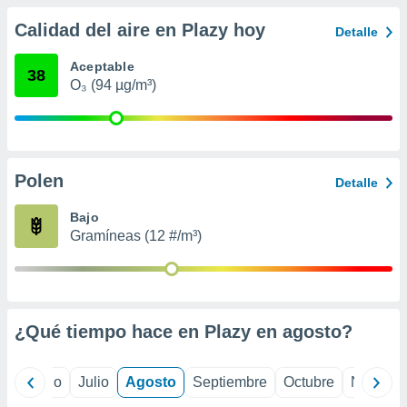
 seleccionar
o.
Calidad del aire en Plazy hoy
Detalle
calización
precisa e
Aceptable
38
ión mediante
O₃ (94 µg/m³)
, publicidad
dos,
 publicidad
Polen
Detalle
,
ón de
Bajo
 desarrollo
Gramíneas (12 #/m³)
s.
tros 1199
ios
¿Qué tiempo hace en Plazy en
agosto
?
yo
Junio
Julio
Agosto
Septiembre
Octubre
Noviemb