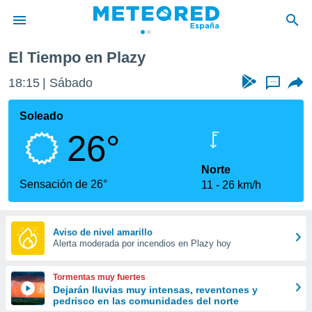
El Tiempo en Plazy
privacidad
18:15
Sábado
...
o de
tiempo.com)
borado por
Soleado
es para
26°
ue la
 que se
e calidad.
Norte
eder a este
Sensación de 26°
11
26 km/h
ediante las
opciones:
ookies y
Aviso de nivel amarillo
Alerta moderada por incendios en Plazy hoy
e forma
d digital
Tormentas muy fuertes
ada, basada
Dejarán lluvias muy intensas, reventones y
pedrisco en las comunidades del norte
mación