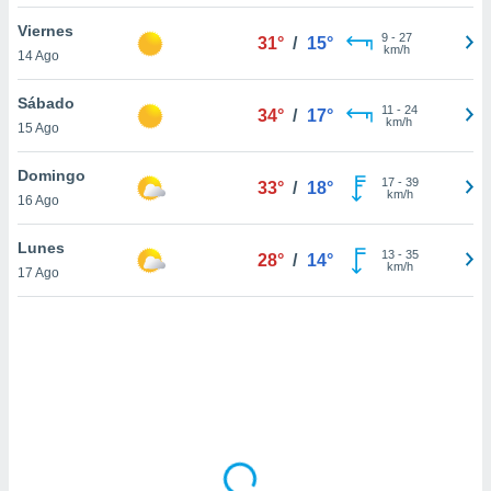
uedes
uestro sitio
Viernes
9
-
27
31°
/
15°
.com. En
km/h
14 Ago
te
 de que
Sábado
talarán
11
-
24
34°
/
17°
km/h
15 Ago
e sean
para
a
Domingo
17
-
39
33°
/
18°
por el sitio
km/h
16 Ago
o se
cookies para
Lunes
13
-
35
28°
/
14°
km/h
17 Ago
nto ni para
licidad o
ado, aunque
sualizar
general no
ada. Puedes
 instalación
y acceder a
io web a
ste abono