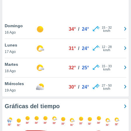
 botón
.
nto,
Domingo
15
-
32
34°
/
24°
km/h
16 Ago
cios
kies,
Lunes
ores únicos
12
-
28
31°
/
24°
km/h
17 Ago
as similares
nar,
rocesar
Martes
15
-
33
32°
/
25°
onales como
km/h
18 Ago
 este sitio
recciones IP
Miércoles
ficadores de
27
-
50
30°
/
24°
km/h
19 Ago
 posible
s
 traten tus
Gráficas del tiempo
nales en
 interés
go a lo que
34°
34°
34°
34°
33°
nerte. Para
33°
33°
32°
32°
32°
31°
31°
31°
retirar su