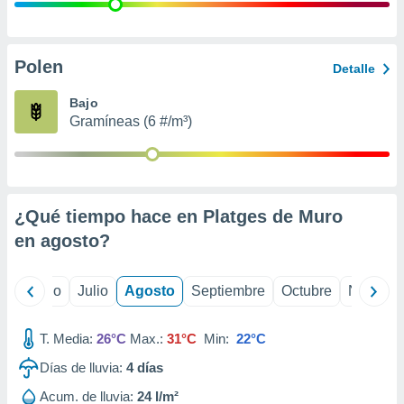
 seleccionar
o.
calización
precisa e
Polen
Detalle
ión mediante
Bajo
, publicidad
Gramíneas (6 #/m³)
dos,
 publicidad
,
ón de
¿Qué tiempo hace en Platges de Muro
 desarrollo
s.
en
agosto
?
tros 1199
ios
yo
Junio
Julio
Agosto
Septiembre
Octubre
Noviemb
T. Media:
26°C
Max.:
31°C
Min:
22°C
Días de lluvia:
4
días
Acum. de lluvia:
24 l/m²