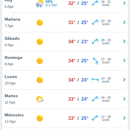
50%
18
-
31
32°
/
25°
0.1 l/m²
km/h
6 Ago
do en
 mismo.
sultar más
Mañana
20
-
35
31°
/
25°
 en nuestra
km/h
7 Ago
 Cookies
y
ualquier
Sábado
18
-
33
34°
/
23°
km/h
8 Ago
ento
 botón
ación de
Domingo
17
-
30
34°
/
25°
kies
km/h
9 Ago
 disponible
e nuestra
Lunes
13
-
26
.
34°
/
24°
km/h
10 Ago
IVAMENTE,
Martes
16
-
32
33°
/
24°
km/h
11 Ago
as
 a cookies
Miércoles
12
-
28
33°
/
25°
km/h
 no aceptar
12 Ago
ón de