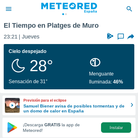
El Tiempo en Platges de Muro
privacidad
23:21
Jueves
...
o de
tiempo.com)
borado por
Cielo despejado
es para
28°
ue la
 que se
e calidad.
Menguante
eder a este
Sensación de 31°
Iluminada:
46%
ediante las
opciones:
Previsión para el eclipse
ookies y
Samuel Biener avisa de posibles tormentas y de
e forma
un domo de calor en España
d digital
¡Descarga
GRATIS
la app de
Instalar
ada, basada
Meteored!
mación